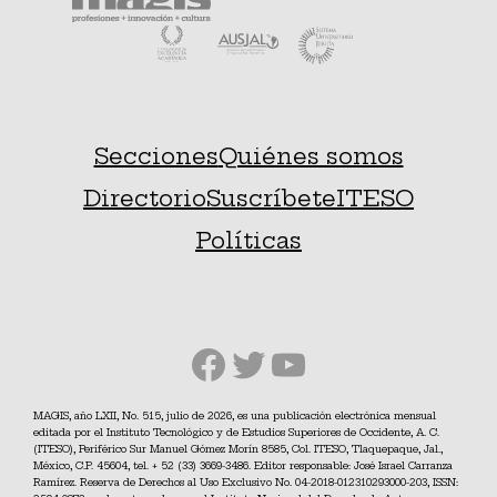
Secciones
Quiénes somos
Directorio
Suscríbete
ITESO
Políticas
Facebook
Twitter
YouTube
MAGIS, año LXII, No. 515, julio de 2026, es una publicación electrónica mensual
editada por el Instituto Tecnológico y de Estudios Superiores de Occidente, A. C.
(ITESO), Periférico Sur Manuel Gómez Morín 8585, Col. ITESO, Tlaquepaque, Jal.,
México, C.P. 45604, tel. + 52 (33) 3669-3486. Editor responsable: José Israel Carranza
Ramírez. Reserva de Derechos al Uso Exclusivo No. 04-2018-012310293000-203, ISSN: