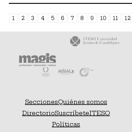
1
2
3
4
5
6
7
8
9
10
11
12
Secciones
Quiénes somos
Directorio
Suscríbete
ITESO
Políticas