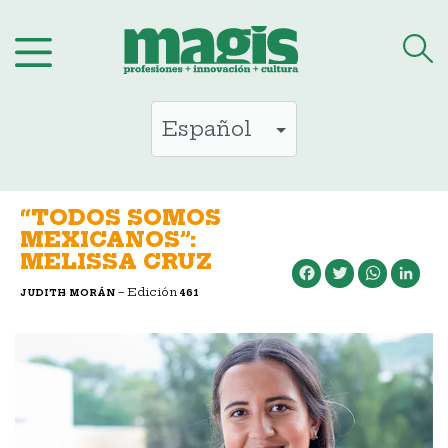
Saltar
al
contenido
“TODOS SOMOS
MEXICANOS”:
MELISSA CRUZ
Facebook
Twitter
WhatsApp
LinkedIn
– Edición
JUDITH MORÁN
461