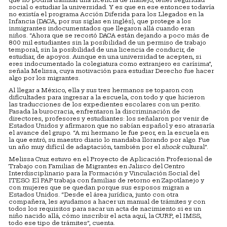
que no podría tramitar una licencia de manejo, tener seguridad
social o estudiar la universidad. Y es que en ese entonces todavía
no existía el programa Acción Diferida para los Llegados en la
Infancia (DACA, por sus siglas en inglés), que protege a los
inmigrantes indocumentados que llegaron allá cuando eran
niños. “Ahora que se recortó DACA están dejando a poco más de
800 mil estudiantes sin la posibilidad de un permiso de trabajo
temporal, sin la posibilidad de una licencia de conducir, de
estudiar, de apoyos. Aunque en una universidad te acepten, si
eres indocumentado la colegiatura como extranjero es carísima”,
señala Melissa, cuya motivación para estudiar Derecho fue hacer
algo por los migrantes.
Al llegar a México, ella y sus tres hermanos se toparon con
dificultades para ingresar a la escuela, con todo y que hicieron
las traducciones de los expedientes escolares con un perito.
Pasada la burocracia, enfrentaron la discriminación de
directores, profesores y estudiantes: los señalaron por venir de
Estados Unidos y afirmaron que no sabían español y eso atrasaría
el avance del grupo. “A mi hermano le fue peor, en la escuela en
la que entró, su maestro diario lo mandaba llorando por algo. Fue
un año muy difícil de adaptación, también por el
shock
cultural”.
Melissa Cruz estuvo en el Proyecto de Aplicación Profesional de
Trabajo con Familias de Migrantes en Jalisco del Centro
Interdisciplinario para la Formación y Vinculación Social del
ITESO. El PAP trabaja con familias de retorno en Zapotlanejo y
con mujeres que se quedan porque sus esposos migran a
Estados Unidos. “Desde el área jurídica, junto con otra
compañera, les ayudamos a hacer un manual de trámites y con
todos los requisitos para sacar un acta de nacimiento si es un
niño nacido allá, cómo inscribir el acta aquí, la CURP, el IMSS,
todo ese tipo de trámites”, cuenta.