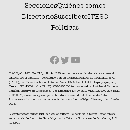
Secciones
Quiénes somos
Directorio
Suscríbete
ITESO
Políticas
Facebook
Twitter
YouTube
MAGIS, año LXII, No. 515, julio de 2026, es una publicación electrónica mensual
editada por el Instituto Tecnológico y de Estudios Superiores de Occidente, A. C.
(ITESO), Periférico Sur Manuel Gómez Morín 8585, Col. ITESO, Tlaquepaque, Jal.,
México, C.P. 45604, tel. + 52 (33) 3669-3486. Editor responsable: José Israel Carranza
Ramírez. Reserva de Derechos al Uso Exclusivo No. 04-2018-012310293000-203, ISSN:
2594-0872, ambos otorgados por el Instituto Nacional del Derecho de Autor.
Responsable de la última actualización de este número: Édgar Velasco, 1 de julio de
2026.
El contenido es responsabilidad de los autores. Se permite la reproducción previa
autorización del Instituto Tecnológico y de Estudios Superiores de Occidente, A. C.
(ITESO).