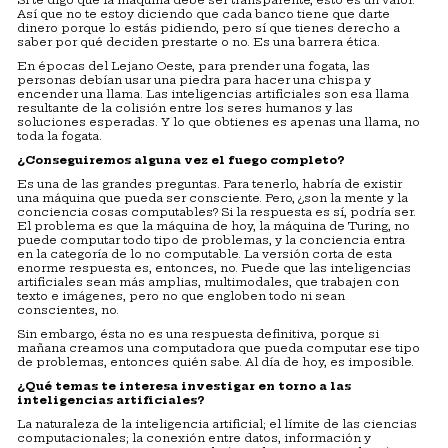
Si te digo que la máquina debe ser transparente, esto es un valor.
Así que no te estoy diciendo que cada banco tiene que darte
dinero porque lo estás pidiendo, pero sí que tienes derecho a
saber por qué deciden prestarte o no. Es una barrera ética.
En épocas del Lejano Oeste, para prender una fogata, las
personas debían usar una piedra para hacer una chispa y
encender una llama. Las inteligencias artificiales son esa llama
resultante de la colisión entre los seres humanos y las
soluciones esperadas. Y lo que obtienes es apenas una llama, no
toda la fogata.
¿Conseguiremos alguna vez el fuego completo?
Es una de las grandes preguntas. Para tenerlo, habría de existir
una máquina que pueda ser consciente. Pero, ¿son la mente y la
conciencia cosas computables? Si la respuesta es sí, podría ser.
El problema es que la máquina de hoy, la máquina de Turing, no
puede computar todo tipo de problemas, y la conciencia entra
en la categoría de lo no computable. La versión corta de esta
enorme respuesta es, entonces, no. Puede que las inteligencias
artificiales sean más amplias, multimodales, que trabajen con
texto e imágenes, pero no que engloben todo ni sean
conscientes, no.
Sin embargo, ésta no es una respuesta definitiva, porque si
mañana creamos una computadora que pueda computar ese tipo
de problemas, entonces quién sabe. Al día de hoy, es imposible.
¿Qué temas te interesa investigar en torno a las
inteligencias artificiales?
La naturaleza de la inteligencia artificial; el límite de las ciencias
computacionales; la conexión entre datos, información y