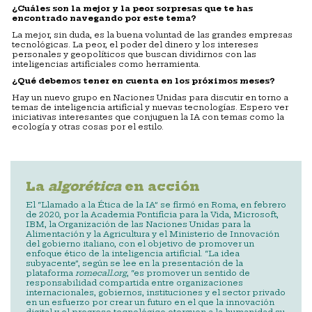
¿Cuáles son la mejor y la peor sorpresas que te has
encontrado navegando por este tema?
La mejor, sin duda, es la buena voluntad de las grandes empresas
tecnológicas. La peor, el poder del dinero y los intereses
personales y geopolíticos que buscan dividirnos con las
inteligencias artificiales como herramienta.
¿Qué debemos tener en cuenta en los próximos meses?
Hay un nuevo grupo en Naciones Unidas para discutir en torno a
temas de inteligencia artificial y nuevas tecnologías. Espero ver
iniciativas interesantes que conjuguen la IA con temas como la
ecología y otras cosas por el estilo.
La
algorética
en acción
El “Llamado a la Ética de la IA” se firmó en Roma, en febrero
de 2020, por la Academia Pontificia para la Vida, Microsoft,
IBM, la Organización de las Naciones Unidas para la
Alimentación y la Agricultura y el Ministerio de Innovación
del gobierno italiano, con el objetivo de promover un
enfoque ético de la inteligencia artificial. “La idea
subyacente”, según se lee en la presentación de la
plataforma
romecall.org
, “es promover un sentido de
responsabilidad compartida entre organizaciones
internacionales, gobiernos, instituciones y el sector privado
en un esfuerzo por crear un futuro en el que la innovación
digital y el progreso tecnológico otorguen a la humanidad su