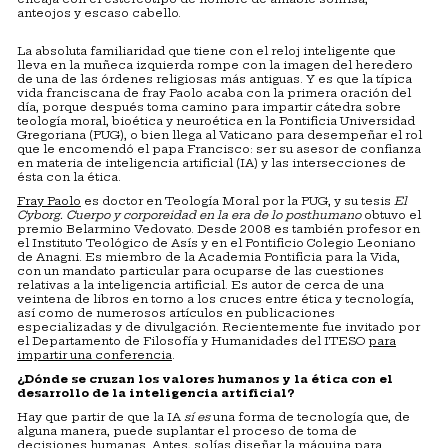
anteojos y escaso cabello.
La absoluta familiaridad que tiene con el reloj inteligente que
lleva en la muñeca izquierda rompe con la imagen del heredero
de una de las órdenes religiosas más antiguas. Y es que la típica
vida franciscana de fray Paolo acaba con la primera oración del
día, porque después toma camino para impartir cátedra sobre
teología moral, bioética y neuroética en la Pontificia Universidad
Gregoriana (PUG), o bien llega al Vaticano para desempeñar el rol
que le encomendó el papa Francisco: ser su asesor de confianza
en materia de inteligencia artificial (IA) y las intersecciones de
ésta con la ética.
Fray Paolo
es doctor en Teología Moral por la PUG, y su tesis
El
Cyborg. Cuerpo y corporeidad en la era de lo posthumano
obtuvo el
premio Belarmino Vedovato. Desde 2008 es también profesor en
el Instituto Teológico de Asís y en el Pontificio Colegio Leoniano
de Anagni. Es miembro de la Academia Pontificia para la Vida,
con un mandato particular para ocuparse de las cuestiones
relativas a la inteligencia artificial. Es autor de cerca de una
veintena de libros en torno a los cruces entre ética y tecnología,
así como de numerosos artículos en publicaciones
especializadas y de divulgación. Recientemente fue invitado por
el Departamento de Filosofía y Humanidades del ITESO
para
impartir una conferencia
.
¿Dónde se cruzan los valores humanos y la ética con el
desarrollo de la inteligencia artificial?
Hay que partir de que la IA
sí es
una forma de tecnología que, de
alguna manera, puede suplantar el proceso de toma de
decisiones humanas. Antes, solías diseñar la máquina para