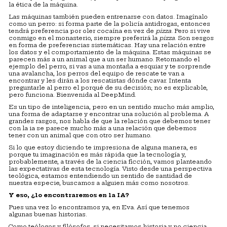
la ética de la máquina.
Las máquinas también pueden entrenarse con datos. Imagínalo
como un perro: si forma parte de la policía antidrogas, entonces
tendrá preferencia por oler cocaína en vez de
pizza
. Pero si vive
conmigo en el monasterio, siempre preferirá la
pizza
. Son sesgos
en forma de preferencias sistemáticas. Hay una relación entre
los datos y el comportamiento de la máquina. Estas máquinas se
parecen más a un animal que a un ser humano. Retomando el
ejemplo del perro, si vas a una montaña a esquiar y te sorprende
una avalancha, los perros del equipo de rescate te van a
encontrar y les dirán a los rescatistas dónde cavar. Intenta
preguntarle al perro el porqué de su decisión; no es explicable,
pero funciona. Bienvenida al DeepMind.
Es un tipo de inteligencia, pero en un sentido mucho más amplio,
una forma de adaptarse y encontrar una solución al problema. A
grandes rasgos, nos habla de que la relación que debemos tener
con la ia se parece mucho más a una relación que debemos
tener con un animal que con otro ser humano.
Si lo que estoy diciendo te impresiona de alguna manera, es
porque tu imaginación es más rápida que la tecnología y,
probablemente, a través de la ciencia ficción, vamos planteando
las expectativas de esta tecnología. Visto desde una perspectiva
teológica, estamos entendiendo un sentido de santidad de
nuestra especie, buscamos a alguien más como nosotros.
Y eso, ¿lo encontraremos en la IA?
Pues una vez lo encontramos ya, en Eva. Así que tenemos
algunas buenas historias.
Como teólogos y filósofos, si necesitamos historia y no ciencia