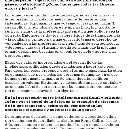
que perpetúen injusticias como la discriminación por
género o etnicidad? ¿Cómo hacer que todas las IA sean
éticas y justas?
Lo primero es entender que tener sesgos no es lo mismo que
tener prejuicios. Hablamos nuevamente de preferencias
sistemáticas. Supongamos que yo tengo un sesgo: no matar. Si
desarrollo una tecnología con este mismo filtro, lo importante
será constatar que la preferencia sistemática que aplique sea la
correcta. Entonces, le doy los valores éticos de la transparencia
y la confianza, primero para que el usuario tenga el derecho de
ver cuáles son las preferencias sistemáticas de esta tecnología,
y después, para que el usuario pueda constatar que la máquina
tomará decisiones basadas en un patrón estable y acorde a las
proyecciones.
Estos dos valores incorporados en el desarrollo de las
inteligencias artificiales pueden ayudarnos a hacer justo eso.
Para describir estos procesos, creé el término
algorética
. La ética
es el manual que rige a todas las personas del mundo, en el que
hemos condensado la manera de tomar decisiones libres
basadas en valores. Es tiempo ya de escribir un nuevo capítulo, y
es uno que habrá de ser escrito por humanos, pero computado
por una máquina a través de un algoritmo.
En la intersección entre inteligencia artificial y religión,
¿cómo ves el papel de la ética en la creación de sistemas
de IA que respeten y, sobre todo, comprendan las
creencias religiosas y culturales de la gente?
Lo primero es dar a toda la gente el derecho a acceder a ello, y
por eso hemos desarrollado la plataforma
Rome Call
, en la que
diferentes grupos y religiones pueden firmar e impulsar valores
éticos en la producción de IA. Tenemos grupos cristianos,