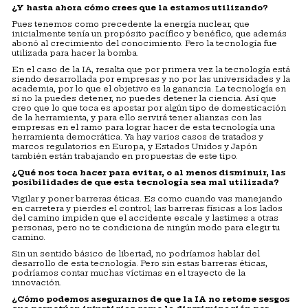
¿Y hasta ahora cómo crees que la estamos utilizando?
Pues tenemos como precedente la energía nuclear, que
inicialmente tenía un propósito pacífico y benéfico, que además
abonó al crecimiento del conocimiento. Pero la tecnología fue
utilizada para hacer la bomba.
En el caso de la IA, resalta que por primera vez la tecnología está
siendo desarrollada por empresas y no por las universidades y la
academia, por lo que el objetivo es la ganancia. La tecnología en
sí no la puedes detener, no puedes detener la ciencia. Así que
creo que lo que toca es apostar por algún tipo de domesticación
de la herramienta, y para ello servirá tener alianzas con las
empresas en el ramo para lograr hacer de esta tecnología una
herramienta democrática. Ya hay varios casos de tratados y
marcos regulatorios en Europa, y Estados Unidos y Japón
también están trabajando en propuestas de este tipo.
¿Qué nos toca hacer para evitar, o al menos disminuir, las
posibilidades de que esta tecnología sea mal utilizada?
Vigilar y poner barreras éticas. Es como cuando vas manejando
en carretera y pierdes el control; las barreras físicas a los lados
del camino impiden que el accidente escale y lastimes a otras
personas, pero no te condiciona de ningún modo para elegir tu
camino.
Sin un sentido básico de libertad, no podríamos hablar del
desarrollo de esta tecnología. Pero sin estas barreras éticas,
podríamos contar muchas víctimas en el trayecto de la
innovación.
¿Cómo podemos asegurarnos de que la IA no retome sesgos