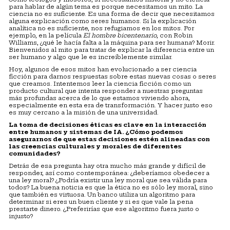
para hablar de algún tema es porque necesitamos un mito. La
ciencia no es suficiente. Es una forma de decir que necesitamos
alguna explicación como seres humanos. Si la explicación
analítica no es suficiente, nos refugiamos en los mitos. Por
ejemplo, en la película
El hombre bicentenario
, con Robin
Williams, ¿qué le hacía falta a la máquina para ser humana? Morir.
Bienvenidos al mito para tratar de explicar la diferencia entre un
ser humano y algo que le es increíblemente similar.
Hoy, algunos de esos mitos han evolucionado a ser ciencia
ficción para darnos respuestas sobre estas nuevas cosas o seres
que creamos. Intentemos leer la ciencia ficción como un
producto cultural que intenta responder a nuestras preguntas
más profundas acerca de lo que estamos viviendo ahora,
especialmente en esta era de transformación. Y hacer justo eso
es muy cercano a la misión de una universidad.
La toma de decisiones éticas es clave en la interacción
entre humanos y sistemas de IA. ¿Cómo podemos
asegurarnos de que estas decisiones estén alineadas con
las creencias culturales y morales de diferentes
comunidades?
Detrás de esa pregunta hay otra mucho más grande y difícil de
responder, así como contemporánea: ¿deberíamos obedecer a
una ley moral? ¿Podría existir una ley moral que sea válida para
todos? La buena noticia es que la ética no es sólo ley moral, sino
que también es virtuosa. Un banco utiliza un algoritmo para
determinar si eres un buen cliente y si es que vale la pena
prestarte dinero. ¿Preferirías que ese algoritmo fuera justo o
injusto?