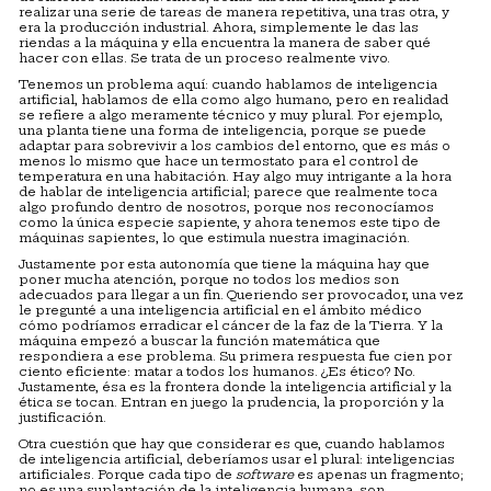
realizar una serie de tareas de manera repetitiva, una tras otra, y
era la producción industrial. Ahora, simplemente le das las
riendas a la máquina y ella encuentra la manera de saber qué
hacer con ellas. Se trata de un proceso realmente vivo.
Tenemos un problema aquí: cuando hablamos de inteligencia
artificial, hablamos de ella como algo humano, pero en realidad
se refiere a algo meramente técnico y muy plural. Por ejemplo,
una planta tiene una forma de inteligencia, porque se puede
adaptar para sobrevivir a los cambios del entorno, que es más o
menos lo mismo que hace un termostato para el control de
temperatura en una habitación. Hay algo muy intrigante a la hora
de hablar de inteligencia artificial; parece que realmente toca
algo profundo dentro de nosotros, porque nos reconocíamos
como la única especie sapiente, y ahora tenemos este tipo de
máquinas sapientes, lo que estimula nuestra imaginación.
Justamente por esta autonomía que tiene la máquina hay que
poner mucha atención, porque no todos los medios son
adecuados para llegar a un fin. Queriendo ser provocador, una vez
le pregunté a una inteligencia artificial en el ámbito médico
cómo podríamos erradicar el cáncer de la faz de la Tierra. Y la
máquina empezó a buscar la función matemática que
respondiera a ese problema. Su primera respuesta fue cien por
ciento eficiente: matar a todos los humanos. ¿Es ético? No.
Justamente, ésa es la frontera donde la inteligencia artificial y la
ética se tocan. Entran en juego la prudencia, la proporción y la
justificación.
Otra cuestión que hay que considerar es que, cuando hablamos
de inteligencia artificial, deberíamos usar el plural: inteligencias
artificiales. Porque cada tipo de
software
es apenas un fragmento;
no es una suplantación de la inteligencia humana, son