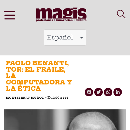
Saltar
al
contenido
PAOLO BENANTI,
TOR: EL FRAILE,
LA
COMPUTADORA Y
LA ÉTICA
Facebook
Twitter
WhatsApp
LinkedIn
– Edición
MONTSERRAT MUÑOZ
496