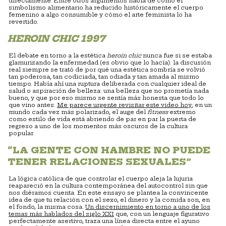
directamente. Entre otros argumentos habla de cómo el
simbolismo alimentario ha reducido históricamente el cuerpo
femenino a algo consumible y cómo el arte feminista lo ha
revertido.
HEROIN CHIC
1997
El debate en torno a la estética
heroin chic
nunca fue si se estaba
glamurizando la enfermedad (es obvio que lo hacía): la discusión
real siempre se trató de por qué una estética sombría se volvió
tan poderosa, tan codiciada, tan odiada y tan amada al mismo
tiempo. Había ahí una ruptura deliberada con cualquier ideal de
salud o aspiración de belleza: una belleza que no prometía nada
bueno, y que por eso mismo se sentía más honesta que todo lo
que vino antes.
Me parece urgente revisitar este video hoy
; en un
mundo cada vez más polarizado, el auge del
fitness
extremo
como estilo de vida está abriendo de par en par la puerta de
regreso a uno de los momentos más oscuros de la cultura
popular.
“LA GENTE CON HAMBRE NO PUEDE
TENER RELACIONES SEXUALES”
La lógica católica de que controlar el cuerpo aleja la lujuria
reapareció en la cultura contemporánea del autocontrol sin que
nos diéramos cuenta. En este ensayo se plantea la convincente
idea de que tu relación con el sexo, el dinero y la comida son, en
el fondo, la misma cosa.
Un discernimiento en torno a uno de los
temas más hablados del siglo XXI
que, con un lenguaje figurativo
perfectamente asertivo, traza una línea directa entre el ayuno