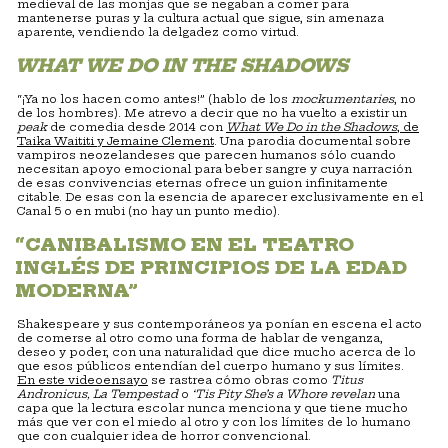
medieval de las monjas que se negaban a comer para
mantenerse puras y la cultura actual que sigue, sin amenaza
aparente, vendiendo la delgadez como virtud.
WHAT WE DO IN THE SHADOWS
“¡Ya no los hacen como antes!” (hablo de los
mockumentaries
, no
de los hombres). Me atrevo a decir que no ha vuelto a existir un
peak
de comedia desde 2014 con
What We Do in the Shadows
, de
Taika Waititi y Jemaine Clement
. Una parodia documental sobre
vampiros neozelandeses que parecen humanos sólo cuando
necesitan apoyo emocional para beber sangre y cuya narración
de esas convivencias eternas ofrece un guion infinitamente
citable. De esas con la esencia de aparecer exclusivamente en el
Canal 5 o en mubi (no hay un punto medio).
“CANIBALISMO EN EL TEATRO
INGLÉS DE PRINCIPIOS DE LA EDAD
MODERNA”
Shakespeare y sus contemporáneos ya ponían en escena el acto
de comerse al otro como una forma de hablar de venganza,
deseo y poder, con una naturalidad que dice mucho acerca de lo
que esos públicos entendían del cuerpo humano y sus límites.
En este videoensayo
se rastrea cómo obras como
Titus
Andronicus, La Tempestad
o
‘Tis Pity She’s a Whore revelan
una
capa que la lectura escolar nunca menciona y que tiene mucho
más que ver con el miedo al otro y con los límites de lo humano
que con cualquier idea de horror convencional.