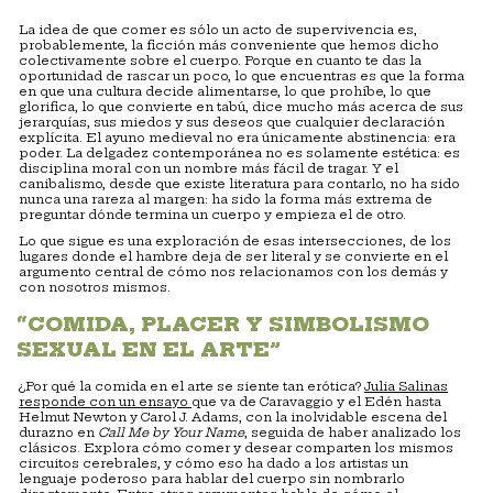
La idea de que comer es sólo un acto de supervivencia es,
probablemente, la ficción más conveniente que hemos dicho
colectivamente sobre el cuerpo. Porque en cuanto te das la
oportunidad de rascar un poco, lo que encuentras es que la forma
en que una cultura decide alimentarse, lo que prohíbe, lo que
glorifica, lo que convierte en tabú, dice mucho más acerca de sus
jerarquías, sus miedos y sus deseos que cualquier declaración
explícita. El ayuno medieval no era únicamente abstinencia: era
poder. La delgadez contemporánea no es solamente estética: es
disciplina moral con un nombre más fácil de tragar. Y el
canibalismo, desde que existe literatura para contarlo, no ha sido
nunca una rareza al margen: ha sido la forma más extrema de
preguntar dónde termina un cuerpo y empieza el de otro.
Lo que sigue es una exploración de esas intersecciones, de los
lugares donde el hambre deja de ser literal y se convierte en el
argumento central de cómo nos relacionamos con los demás y
con nosotros mismos.
“COMIDA, PLACER Y SIMBOLISMO
SEXUAL EN EL ARTE”
¿Por qué la comida en el arte se siente tan erótica?
Julia Salinas
responde con un ensayo
que va de Caravaggio y el Edén hasta
Helmut Newton y Carol J. Adams, con la inolvidable escena del
durazno en
Call Me by Your Name
, seguida de haber analizado los
clásicos. Explora cómo comer y desear comparten los mismos
circuitos cerebrales, y cómo eso ha dado a los artistas un
lenguaje poderoso para hablar del cuerpo sin nombrarlo