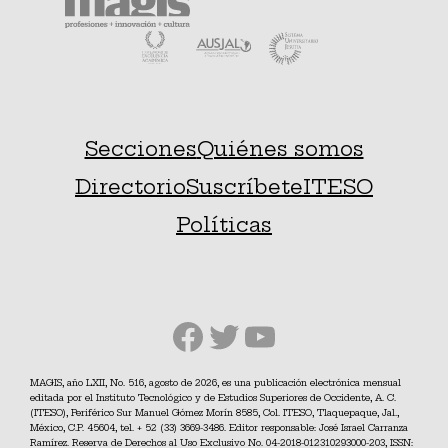
Secciones
Quiénes somos
Directorio
Suscríbete
ITESO
Políticas
Facebook
Twitter
YouTube
MAGIS, año LXII, No. 516, agosto de 2026, es una publicación electrónica mensual
editada por el Instituto Tecnológico y de Estudios Superiores de Occidente, A. C.
(ITESO), Periférico Sur Manuel Gómez Morín 8585, Col. ITESO, Tlaquepaque, Jal.,
México, C.P. 45604, tel. + 52 (33) 3669-3486. Editor responsable: José Israel Carranza
Ramírez. Reserva de Derechos al Uso Exclusivo No. 04-2018-012310293000-203, ISSN: