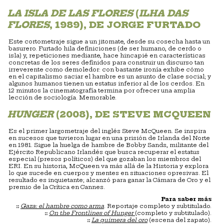
LA ISLA DE LAS FLORES
(
ILHA DAS
FLORES
, 1989), DE JORGE FURTADO
Este cortometraje sigue a un jitomate, desde su cosecha hasta un
basurero. Furtado hila definiciones (de ser humano, de cerdo o
isla) y, repeticiones mediante, hace hincapié en características
concretas de los seres definidos para construir un discurso tan
irreverente como demoledor: con bastante ironía exhibe cómo
en el capitalismo saciar el hambre es un asunto de clase social; y
algunos humanos tienen un estatus inferior al de los cerdos. En
12 minutos la cinematografía termina por ofrecer una amplia
lección de sociología. Memorable.
HUNGER
(2008), DE STEVE MCQUEEN
Es el primer largometraje del inglés Steve McQueen. Se inspira
en sucesos que tuvieron lugar en una prisión de Irlanda del Norte
en 1981. Sigue la huelga de hambre de Bobby Sands, militante del
Ejército Republicano Irlandés que busca recuperar el estatus
especial (presos políticos) del que gozaban los miembros del
ERI. En su historia, McQueen va más allá de la Historia y explora
lo que sucede en cuerpos y mentes en situaciones opresivas. El
resultado es inquietante; alcanzó para ganar la Cámara de Oro y el
premio de la Crítica en Cannes.
Para saber más
::
Gaza: el hambre como arma
. Reportaje completo y subtitulado.
::
On the Frontlines of Hunger
(completo y subtitulado).
::
La quimera del oro
(escena del zapato).