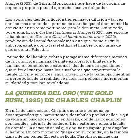
Hunger
(2023), de Sitisiri Mongkolsiri, que hace de la cocina un
espacio propicio para el ejercicio abusivo del poder.
Los abordajes desde la ficción tienen mayor difusión y tal vez
son los más conocidos, pero no es extraño que el documental la
convierta en un tema pertinente para la denuncia. Así sucede,
por ejemplo, con
On the Frontlines of Hunger
(2025), que expone
la hambruna en Kenia; o
Gaza: el hambre como arma
(2025),
producción del canal francoalemán Arte que, como su título
anticipa, exhibe cómo Israel utiliza el hambre como arma de
guerra contra Palestina.
Por medio del hambre cobran protagonismo diferentes matices
de la condición humana. Permite explorar los límites de lo
humano en condiciones extremas: desde los estragos físicos
que sufre el cuerpo hasta los sinsabores que experimenta la
mente. El cine, entonces, saca provecho de la paradoja: mientras
la percepción de la realidad se nubla, las películas incrementan
su claridad y resultan reveladoras.
LA QUIMERA DEL ORO
(
THE GOLD
RUSH
, 1925) DE CHARLES CHAPLIN
En más de una ocasión, Chaplin encarnó a personajes
desamparados que, hambrientos, deambulan por las calles. Aquí
da vida a un buscador de oro en Alaska, donde las condiciones
son hostiles: además de padecer fríos extremos encara la falta
de comida. La escasez es tal que cocina un zapato para engañar
al hambre. En otro momento “juega con su comida”, en la famosa
danza de los panes. En esta película, Chaplin consigue una