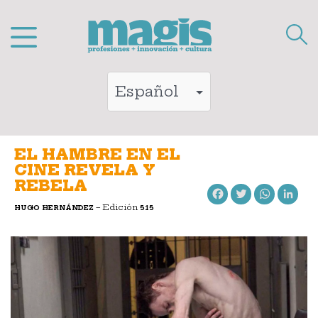
Saltar
al
contenido
EL HAMBRE EN EL
CINE REVELA Y
REBELA
Facebook
Twitter
WhatsApp
LinkedIn
– Edición
HUGO HERNÁNDEZ
515