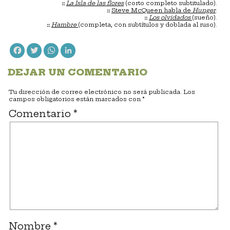
::
La Isla de las flores
(corto completo subtitulado).
::
Steve McQueen habla de
Hunger
.
::
Los olvidados
(sueño).
::
Hambre
(completa, con subtítulos y doblada al ruso).
Facebook
Twitter
WhatsApp
LinkedIn
DEJAR UN COMENTARIO
Tu dirección de correo electrónico no será publicada.
Los
campos obligatorios están marcados con
*
Comentario
*
Nombre
*