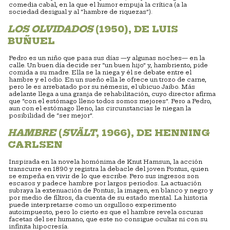
comedia cabal, en la que el humor empuja la crítica (a la
sociedad desigual y al “hambre de riquezas”).
LOS OLVIDADOS
(1950), DE LUIS
BUÑUEL
Pedro es un niño que pasa sus días —y algunas noches— en la
calle. Un buen día decide ser “un buen hijo” y, hambriento, pide
comida a su madre. Ella se la niega y él se debate entre el
hambre y el odio. En un sueño ella le ofrece un trozo de carne,
pero le es arrebatado por su némesis, el ubicuo Jaibo. Más
adelante llega a una granja de rehabilitación, cuyo director afirma
que “con el estómago lleno todos somos mejores”. Pero a Pedro,
aun con el estómago lleno, las circunstancias le niegan la
posibilidad de “ser mejor”.
HAMBRE
(
SVÄLT
, 1966), DE HENNING
CARLSEN
Inspirada en la novela homónima de Knut Hamsun, la acción
transcurre en 1890 y registra la debacle del joven Pontus, quien
se empeña en vivir de lo que escribe. Pero sus ingresos son
escasos y padece hambre por largos periodos. La actuación
subraya la extenuación de Pontus; la imagen, en blanco y negro y
por medio de filtros, da cuenta de su estado mental. La historia
puede interpretarse como un orgulloso experimento
autoimpuesto, pero lo cierto es que el hambre revela oscuras
facetas del ser humano, que este no consigue ocultar ni con su
infinita hipocresía.