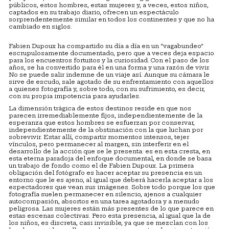
públicos, estos hombres, estas mujeres y, a veces, estos niños,
captados en su trabajo diario, ofrecen un espectáculo
sorprendentemente similar en todos los continentes y que no ha
cambiado en siglos.
Fabien Dupoux ha compartido su día a día en un “vagabundeo”
escrupulosamente documentado, pero que a veces deja espacio
para los encuentros fortuitos y la curiosidad. Con el paso de los
años, se ha convertido para él en una forma y una razón de vivir.
No se puede salir indemne de un viaje así. Aunque su cámara le
sirve de escudo, sale agotado de su enfrentamiento con aquellos
a quienes fotografía y, sobre todo, con su sufrimiento, es decir,
con su propia impotencia para ayudarles.
La dimensión trágica de estos destinos reside en que nos
parecen irremediablemente fijos, independientemente de la
esperanza que estos hombres se esfuerzan por conservar,
independientemente de la obstinación con la que luchan por
sobrevivir. Estar allí, compartir momentos intensos, tejer
vínculos, pero permanecer al margen, sin interferir en el
desarrollo de la acción que se le presenta: es en esta cresta, en
esta eterna paradoja del enfoque documental, en donde se basa
un trabajo de fondo como el de Fabien Dupoux. La primera
obligación del fotógrafo es hacer aceptar su presencia en un
entorno que le es ajeno, al igual que deberá hacerla aceptar a los
espectadores que vean sus imágenes. Sobre todo porque los que
fotografía suelen permanecer en silencio, ajenos a cualquier
autocompasión, absortos en una tarea agotadora y a menudo
peligrosa. Las mujeres están más presentes de lo que parece en
estas escenas colectivas. Pero esta presencia, al igual que la de
los niños, es discreta, casi invisible, ya que se mezclan con los