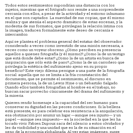
Todos estos sentimientos supondrían una distancia con los
sujetos, mientras que el fotógrafo nos remite a una sorprendente
cercanía con ellos, a pesar de la actividad y el entorno inhumano
en el que son captados. La suavidad de sus copias, que él mismo
realiza y que atenúa el aspecto dramático de estas escenas, y la
modestia de sus formatos, que privilegian la relación íntima con
la imagen, traducen formalmente este deseo de cercanía e
intercambio.
Aquí se plantea el problema general del estatus del observador:
considerado a veces como investido de una misión necesaria, a
veces como un voyeur obsceno. ¿Cómo perciben su presencia
aquellos a quienes fotografía (y él mismo)? ¿Como la de un testigo
que está donde debe estar? ¿Como la de un artista en busca de
inspiración que sólo está de paso? ¿Como la de un carroñero que
privilegia la estética del sufrimiento ajeno en su propio
beneficio? Este viejo dilema persigue a una parte de la fotografía
social: aquella que no se limita a la fría constatación del
documento, que se permite el sentimiento, el discurso en
primera persona, la de un Lewis Hine o un Sebastião Salgado.
Cuando ellos también fotografían al hombre en el trabajo, no
buscan sacar provecho cínicamente del drama del sufrimiento y
la miseria.
Quieren rendir homenaje a la capacidad del ser humano para
conservar su dignidad en las peores condiciones. Si la belleza
está presente, es para celebrar esa resistencia a la aniquilación,
esa obstinación por asumir un lugar —aunque sea injusto— y un
papel —aunque sea impuesto— en la sociedad en la que les ha
tocado vivir. Fabien Dupoux saca del silencio a estos olvidados y
les da visibilidad y una unidad que es la de su situación en el
seno de la economía globalizada. Al ver estas imágenes, surge