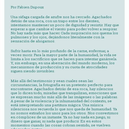
Por Fabien Dupoux
Una ráfaga cargada de azufre nos ha cercado. Agachados
detrás de una roca, con un trapo entre los dientes,
intentamos mantener un poco de dignidad y resistir. Hay que
esperar a que cambie el viento para poder volver a respirar.
No hay nada más que hacer. Cada inspiración nos quema los
pulmones y los ojos, dejándonos literalmente con la
sensación de ahogarnos.
Sufrir hasta en lo más profundo de la carne, enfermar, a
veces morir. Para la mayor parte de la humanidad, la vida se
limita a los sacrificios que se hacen para intentar ganársela.
Y, sin embargo, en una aberración del mundo moderno, los
mecanismos de producción y su cuota de atrocidades
siguen siendo invisibles.
Más allá del testimonio y sean cuales sean las
circunstancias, la fotografía es un pretexto perfecto para
encontrarse. Agachados detrás de esa roca, hay silencios
que lo dicen todo, miradas que tranquilizan, emociones que
se expresan mucho más allá de las imágenes o las palabras.
A pesar de la violencia y la inhumanidad del contexto, se
está interpretando una partitura mágica. Una música
silenciosa nos recuerda lo que nos queda de humanidad. Ya
no somos extraños los unos para los otros. Nos convertimos
en cómplices de un instante. Ya no hay nada en juego, ni
dinero que ganar, ni nada que producir. Es en estos
momentos cuando las cosas cobran sentido, se vuelven