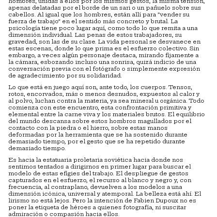
hombres, unidas a ellos por los mismos gestos, la misma tensión,
apenas delatadas por el borde de un sari o un pañuelo sobre sus
cabellos. Al igual que los hombres, están allí para “vender su
fuerza de trabajo” en el sentido más concreto y brutal. La
psicología tiene poco lugar aquí, como todo lo que remita a una
dimensión individual. Las penas de estos trabajadores, su
gravedad, son las de su clase. La vida personal se desvanece en
estas escenas, donde lo que prima es el esfuerzo colectivo. Sin
embargo, a veces algún personaje destaca, mirando fijamente a
la cámara, esbozando incluso una sonrisa, quizá indicio de una
conversación previa con el fotógrafo o simplemente expresión
de agradecimiento por su solidaridad.
Lo que está en juego aquí son, ante todo, los cuerpos. Tensos,
rotos, encorvados, más o menos desnudos, expuestos al calor y
al polvo, luchan contra la materia, ya sea mineral u orgánica. Todo
comienza con este encuentro, esta confrontación primitiva y
elemental entre la carne viva y los materiales brutos. El equilibrio
del mundo descansa sobre estos hombros magullados por el
contacto con la piedra o el hierro, sobre estas manos
deformadas por la herramienta que se ha sostenido durante
demasiado tiempo, por el gesto que se ha repetido durante
demasiado tiempo.
Es hacia la estatuaria proletaria soviética hacia donde nos
sentimos tentados a dirigirnos en primer lugar para buscar el
modelo de estas efigies del trabajo. El despliegue de gestos
capturados en el esfuerzo, el recurso al blanco y negro y, con
frecuencia, al contraplano, devuelven a los modelos a una
dimensión icónica, universal y atemporal. La belleza está ahí. El
lirismo no está lejos. Pero la intención de Fabien Dupoux no es
poner la etiqueta de héroes a quienes fotografía, ni suscitar
admiración o compasión hacia ellos.