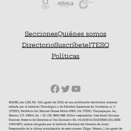
Secciones
Quiénes somos
Directorio
Suscríbete
ITESO
Políticas
Facebook
Twitter
YouTube
MAGIS, año LXII, No. 516, agosto de 2026, es una publicación electrónica mensual
editada por el Instituto Tecnológico y de Estudios Superiores de Occidente, A. C.
(ITESO), Periférico Sur Manuel Gómez Morín 8585, Col. ITESO, Tlaquepaque, Jal.,
México, C.P. 45604, tel. + 52 (33) 3669-3486. Editor responsable: José Israel Carranza
Ramírez. Reserva de Derechos al Uso Exclusivo No. 04-2018-012310293000-203, ISSN:
2594-0872, ambos otorgados por el Instituto Nacional del Derecho de Autor.
Responsable de la última actualización de este número: Édgar Velasco, 1 de agosto de