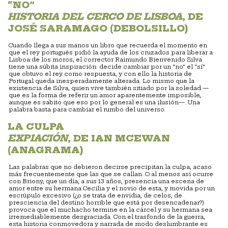
“NO”
HISTORIA DEL CERCO DE LISBOA
, DE
JOSÉ SARAMAGO (DEBOLSILLO)
Cuando llega a sus manos un libro que recuerda el momento en
que el rey portugués pidió la ayuda de los cruzados para liberar a
Lisboa de los moros, el corrector Raimundo Bienvenido Silva
tiene una súbita inspiración: decide cambiar por un “no” el “sí”
que obtuvo el rey como respuesta, y con ello la historia de
Portugal queda inesperadamente alterada. Lo mismo que la
existencia de Silva, quien vive también sitiado por la soledad —
que es la forma de referir un amor aparentemente imposible,
aunque es sabito que eso por lo general es una ilusión—. Una
palabra basta para cambiar el rumbo del universo.
LA CULPA
EXPIACIÓN
, DE IAN MCEWAN
(ANAGRAMA)
Las palabras que no debieron decirse precipitan la culpa, acaso
más frecuentemente que las que se callan. O al menos así ocurre
con Briony, que un día, a sus 13 años, presencia una escena de
amor entre su hermana Cecilia y el novio de esta, y movida por un
escrúpulo excesivo (¿o se trata de envidia, de celos, de
presciencia del destino horrible que está por desencadenar?)
provoca que el muchacho termine en la cárcel y su hermana sea
irremediablemente desgraciada. Con el trasfondo de la guerra,
esta historia conmovedora y narrada de modo deslumbrante es