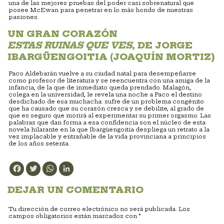
una de las mejores pruebas del poder casi sobrenatural que
posee McEwan para penetrar en lo más hondo de nuestras
pasiones.
UN GRAN CORAZÓN
ESTAS RUINAS QUE VES
, DE JORGE
IBARGÜENGOITIA (JOAQUÍN MORTIZ)
Paco Aldebarán vuelve a su ciudad natal para desempeñarse
como profesor de literatura y se reencuentra con una amiga de la
infancia, de la que de inmediato queda prendado. Malagón,
colega en la universidad, le revela una noche a Paco el destino
desdichado de esa muchacha: sufre de un problema congénito
que ha causado que su corazón crezca y se debilite, al grado de
que es seguro que morirá al experimentar su primer orgasmo. Las
palabras que dan forma a esa confidencia son el núcleo de esta
novela hilarante en la que Ibargüengoitia despliega un retrato a la
vez implacable y entrañable de la vida provinciana a principios
de los años setenta.
Facebook
Twitter
WhatsApp
LinkedIn
DEJAR UN COMENTARIO
Tu dirección de correo electrónico no será publicada.
Los
campos obligatorios están marcados con
*