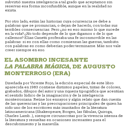
subvirtió nuestra inteligencia a tal grado que aceptamos sin
reservas esa forma inconfundible, aunque en la realidad no
exista.
Por otro lado, están las historias cuya ocurrencia se debe a
palabras que se pronuncian, o dejan de hacerlo, con todas sus
terribles consecuencias. Pero ¿no es eso mismo lo que sucede
en la vida? ¿No todo depende de lo que digamos o de lo que
callemos? Elias Canetti profesaba una fe inconmovible en las
palabras: si es con ellas como comienzan las guerras, también
con palabras es como deberían poder terminarse. Más nos vale
creer siempre en eso.
EL ASOMBRO INCESANTE
LA PALABRA MÁGICA
, DE AUGUSTO
MONTERROSO (ERA)
Diseñada por Vicente Rojo, la edición especial de este libro
aparecida en 1983 contiene distintos papeles, tintas de colores,
grabados, dibujos del autor y una riqueza tipográfica que acentúan
el sentido lúdico de la imaginación y de la inteligencia
monterrosiana. Reúne los ensayos y algún relato que dan cuenta
de las querencias y las preocupaciones principales de quien ha
sido uno de los escritores más inusitados de la literatura
latinoamericana (Shakespeare, Borges, las fábulas, Quiroga,
Charles Lamb…), siempre circunscritas por la vivencia intensa de
la literatura y resueltas en ocasiones incesantes para el
descubrimiento y la maravilla.