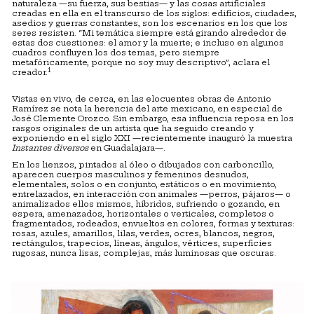
naturaleza —su fuerza, sus bestias— y las cosas artificiales
creadas en ella en el transcurso de los siglos: edificios, ciudades,
asedios y guerras constantes, son los escenarios en los que los
seres resisten. “Mi temática siempre está girando alrededor de
estas dos cuestiones: el amor y la muerte; e incluso en algunos
cuadros confluyen los dos temas, pero siempre
metafóricamente, porque no soy muy descriptivo”, aclara el
1
creador.
Vistas en vivo, de cerca, en las elocuentes obras de Antonio
Ramírez se nota la herencia del arte mexicano, en especial de
José Clemente Orozco. Sin embargo, esa influencia reposa en los
rasgos originales de un artista que ha seguido creando y
exponiendo en el siglo XXI —recientemente inauguró la muestra
Instantes diversos
en Guadalajara—.
En los lienzos, pintados al óleo o dibujados con carboncillo,
aparecen cuerpos masculinos y femeninos desnudos,
elementales, solos o en conjunto, estáticos o en movimiento,
entrelazados, en interacción con animales —perros, pájaros— o
animalizados ellos mismos, híbridos, sufriendo o gozando, en
espera, amenazados, horizontales o verticales, completos o
fragmentados, rodeados, envueltos en colores, formas y texturas:
rosas, azules, amarillos, lilas, verdes, ocres, blancos, negros,
rectángulos, trapecios, líneas, ángulos, vértices, superficies
rugosas, nunca lisas, complejas, más luminosas que oscuras.