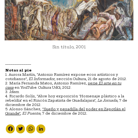
Sin título, 2001
______________
Notas al pie
1. Aurora Martín, “Antonio Ramírez expone ecos artísticos y
cotidianos”,
El Informador
, sección Cultura, 21 de agosto de 2012.
2. María Fernanda Matos, Antonio Ramírez,
serie
El arte en tu
casa
en YouTube. Cultura UdG, 2012.
3.
Idem
.
4. Ricardo Solís, “Abre hoy exposición ‘Homenaje plástico a la
rebeldía’ en el Rincón Zapatista de Guadalajara”,
La Jornada
, 7 de
diciembre de 2012.
5. Alonso Sánchez,
“Sueño y pesadilla del poder en Zapotlán el
Grande”
,
El Puente
, 7 de diciembre de 2012
.
Facebook
Twitter
WhatsApp
LinkedIn