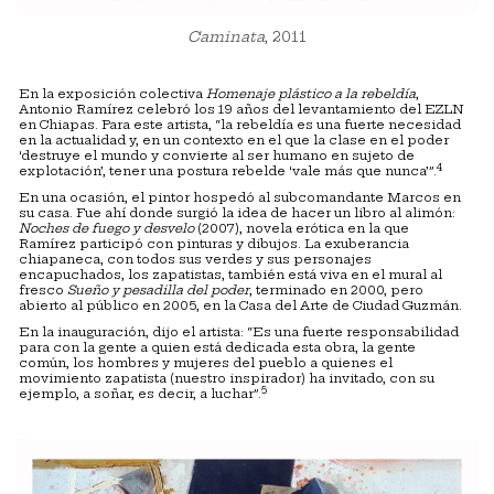
Caminata
, 2011
En la exposición colectiva
Homenaje plástico a la rebeldía
,
Antonio Ramírez celebró los 19 años del levantamiento del EZLN
en Chiapas. Para este artista, “la rebeldía es una fuerte necesidad
en la actualidad y, en un contexto en el que la clase en el poder
‘destruye el mundo y convierte al ser humano en sujeto de
4
explotación’, tener una postura rebelde ‘vale más que nunca’”.
En una ocasión, el pintor hospedó al subcomandante Marcos en
su casa. Fue ahí donde surgió la idea de hacer un libro al alimón:
Noches de fuego y desvelo
(2007), novela erótica en la que
Ramírez participó con pinturas y dibujos. La exuberancia
chiapaneca, con todos sus verdes y sus personajes
encapuchados, los zapatistas, también está viva en el mural al
fresco
Sueño y pesadilla del poder
, terminado en 2000, pero
abierto al público en 2005, en la Casa del Arte de Ciudad Guzmán.
En la inauguración, dijo el artista: “Es una fuerte responsabilidad
para con la gente a quien está dedicada esta obra, la gente
común, los hombres y mujeres del pueblo a quienes el
movimiento zapatista (nuestro inspirador) ha invitado, con su
5
ejemplo, a soñar, es decir, a luchar”.