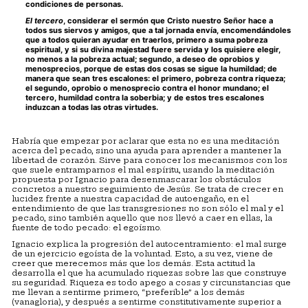
condiciones de personas.
El tercero
, considerar el sermón que Cristo nuestro Señor hace a
todos sus siervos y amigos, que a tal jornada envía, encomendándoles
que a todos quieran ayudar en traerlos, primero a suma pobreza
espiritual, y si su divina majestad fuere servida y los quisiere elegir,
no menos a la pobreza actual; segundo, a deseo de oprobios y
menosprecios, porque de estas dos cosas se sigue la humildad; de
manera que sean tres escalones: el primero, pobreza contra riqueza;
el segundo, oprobio o menosprecio contra el honor mundano; el
tercero, humildad contra la soberbia; y de estos tres escalones
induzcan a todas las otras virtudes.
Habría que empezar por aclarar que esta no es una meditación
acerca del pecado, sino una ayuda para aprender a mantener la
libertad de corazón. Sirve para conocer los mecanismos con los
que suele entramparnos el mal espíritu, usando la meditación
propuesta por Ignacio para desenmascarar los obstáculos
concretos a nuestro seguimiento de Jesús. Se trata de crecer en
lucidez frente a nuestra capacidad de autoengaño, en el
entendimiento de que las transgresiones no son sólo el mal y el
pecado, sino también aquello que nos llevó a caer en ellas, la
fuente de todo pecado: el egoísmo.
Ignacio explica la progresión del autocentramiento: el mal surge
de un ejercicio egoísta de la voluntad. Esto, a su vez, viene de
creer que merecemos más que los demás. Esta actitud la
desarrolla el que ha acumulado riquezas sobre las que construye
su seguridad. Riqueza es todo apego a cosas y circunstancias que
me llevan a sentirme primero, “preferible” a los demás
(vanagloria), y después a sentirme constitutivamente superior a