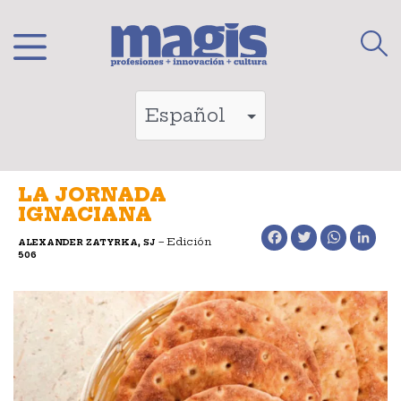
Saltar
al
contenido
LA JORNADA
IGNACIANA
Facebook
Twitter
WhatsApp
LinkedIn
– Edición
ALEXANDER ZATYRKA, SJ
506