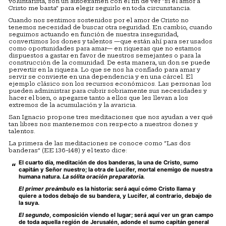
voluntarista, son un autoexamen con el fin de ver “si el amor a
Cristo me basta” para elegir seguirlo en toda circunstancia.
Cuando nos sentimos sostenidos por el amor de Cristo no
tenemos necesidad de buscar otra seguridad. En cambio, cuando
seguimos actuando en función de nuestra inseguridad,
convertimos los dones y talentos —que están ahí para ser usados
como oportunidades para amar— en riquezas que no estamos
dispuestos a gastar en favor de nuestros semejantes o para la
construcción de la comunidad. De esta manera, un don se puede
pervertir en la riqueza. Lo que se nos ha confiado para amar y
servir se convierte en una dependencia y en una cárcel. El
ejemplo clásico son los recursos económicos. Las personas los
pueden administrar para cubrir sobriamente sus necesidades y
hacer el bien, o apegarse tanto a ellos que les llevan a los
extremos de la acumulación y la avaricia.
San Ignacio propone tres meditaciones que nos ayudan a ver qué
tan libres nos mantenemos con respecto a nuestros dones y
talentos.
La primera de las meditaciones se conoce como “Las dos
banderas” (EE 136–148) y el texto dice:
El cuarto día, meditación de dos banderas, la una de Cristo, sumo
capitán y Señor nuestro; la otra de Lucifer, mortal enemigo de nuestra
humana natura.
La sólita oración preparatoria.
El primer preámbulo
es la historia: será aquí cómo Cristo llama y
quiere a todos debajo de su bandera, y Lucifer, al contrario, debajo de
la suya.
El segundo
, composición viendo el lugar; será aquí ver un gran campo
de toda aquella región de Jerusalén, adonde el sumo capitán general