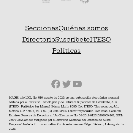
Secciones
Quiénes somos
Directorio
Suscríbete
ITESO
Políticas
Facebook
Twitter
YouTube
MAGIS, año LXII, No. 516, agosto de 2026, es una publicación electrónica mensual
editada por el Instituto Tecnológico y de Estudios Superiores de Occidente, A. C.
(ITESO), Periférico Sur Manuel Gómez Morín 8585, Col. ITESO, Tlaquepaque, Jal.,
México, C.P. 45604, tel. + 52 (33) 3669-3486. Editor responsable: José Israel Carranza
Ramírez. Reserva de Derechos al Uso Exclusivo No. 04-2018-012310293000-203, ISSN:
2594-0872, ambos otorgados por el Instituto Nacional del Derecho de Autor.
Responsable de la última actualización de este número: Édgar Velasco, 1 de agosto de
2026.