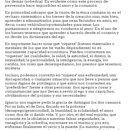
los demás (soberbia). Es evidente cómo este proceso de
perversión hace imposibles el amor y la comunión.
Es primordial subrayar que la visión de la ética cristiana no es el
rechazo sistemático a los bienes de la creación sino, más bien,
aprender a administrarlos para que sean fecundos en amor, es
decir, como vehículos/oportunidades para amar. Los
puritanismos e integrismos no conducen al amor. En el uso de
los bienes tenemos que aprender a hacerlo desde el corazón y
no desde los dictámenes del ego.
Es importante hacer notar que “riqueza” (bienes materiales o
mentales de los que me he vuelto dependiente) no es
únicamente capacidad económica. Pueden convertirse en
“riquezas” las cualidades, la salud, la autoridad, el dinero, la
sexualidad, la personalidad, la inteligencia, la energía, los
cariños, los roles que desempeñamos, los puestos que tenemos,
etcétera.
Incluso, podemos convertir en “riqueza” una enfermedad, una
discapacidad, o cualquier situación que nos lleve a pensar que
somos dignos de privilegios y que estos nos convierten en
“preferibles” frente a otras personas. Son apegos a cosas y
circunstancias que nos llevan a servir al ego y sus caprichos,
olvidándonos del prójimo y sus necesidades.
Ignacio nos sugiere pedir la gracia de distinguir los dos caminos.
Por un lado, el de Dios, fincado en la pobreza
(desapego/generosidad), la humildad, la solidaridad, el amor
como don de sí dando vida. Y, por otro, el del mal espíritu, que
consiste en la idolatría a nuestras falsas seguridades, la
vanagloria y la soberbia, encerrase en sí mismo y, por eso,
enfrentar finalmente el vacío y la muerte. En nuestra próxima