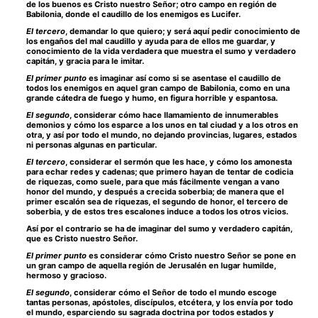
de los buenos es Cristo nuestro Señor; otro campo en región de
Babilonia, donde el caudillo de los enemigos es Lucifer.
El tercero
, demandar lo que quiero; y será aquí pedir conocimiento de
los engaños del mal caudillo y ayuda para de ellos me guardar, y
conocimiento de la vida verdadera que muestra el sumo y verdadero
capitán, y gracia para le imitar.
El primer punto
es imaginar así como si se asentase el caudillo de
todos los enemigos en aquel gran campo de Babilonia, como en una
grande cátedra de fuego y humo, en figura horrible y espantosa.
El segundo
, considerar cómo hace llamamiento de innumerables
demonios y cómo los esparce a los unos en tal ciudad y a los otros en
otra, y así por todo el mundo, no dejando provincias, lugares, estados
ni personas algunas en particular.
El tercero
, considerar el sermón que les hace, y cómo los amonesta
para echar redes y cadenas; que primero hayan de tentar de codicia
de riquezas, como suele, para que más fácilmente vengan a vano
honor del mundo, y después a crecida soberbia; de manera que el
primer escalón sea de riquezas, el segundo de honor, el tercero de
soberbia, y de estos tres escalones induce a todos los otros vicios.
Así por el contrario se ha de imaginar del sumo y verdadero capitán,
que es Cristo nuestro Señor.
El primer punto
es considerar cómo Cristo nuestro Señor se pone en
un gran campo de aquella región de Jerusalén en lugar humilde,
hermoso y gracioso.
El segundo
, considerar cómo el Señor de todo el mundo escoge
tantas personas, apóstoles, discípulos, etcétera, y los envía por todo
el mundo, esparciendo su sagrada doctrina por todos estados y