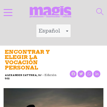
Saltar
al
contenido
ENCONTRAR Y
ELEGIR LA
VOCACIÓN
PERSONAL
Facebook
Twitter
WhatsApp
LinkedIn
– Edición
ALEXANDER ZATYRKA, SJ
502