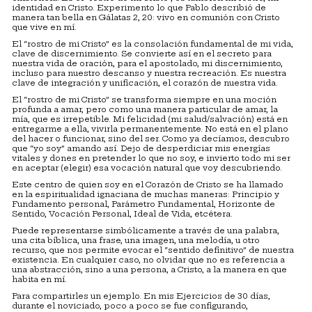
identidad en Cristo. Experimento lo que Pablo describió de
manera tan bella en Gálatas 2, 20: vivo en comunión con Cristo
que vive en mí.
El “rostro de mi Cristo” es la consolación fundamental de mi vida,
clave de discernimiento. Se convierte así en el secreto para
nuestra vida de oración, para el apostolado, mi discernimiento,
incluso para nuestro descanso y nuestra recreación. Es nuestra
clave de integración y unificación, el corazón de nuestra vida.
El “rostro de mi Cristo” se transforma siempre en una moción
profunda a amar, pero como una manera particular de amar, la
mía, que es irrepetible. Mi felicidad (mi salud/salvación) está en
entregarme a ella, vivirla permanentemente. No está en el plano
del hacer o funcionar, sino del ser. Como ya decíamos, descubro
que “yo soy” amando así. Dejo de desperdiciar mis energías
vitales y dones en pretender lo que no soy, e invierto todo mi ser
en aceptar (elegir) esa vocación natural que voy descubriendo.
Este centro de quien soy en el Corazón de Cristo se ha llamado
en la espiritualidad ignaciana de muchas maneras: Principio y
Fundamento personal, Parámetro Fundamental, Horizonte de
Sentido, Vocación Personal, Ideal de Vida, etcétera.
Puede representarse simbólicamente a través de una palabra,
una cita bíblica, una frase, una imagen, una melodía, u otro
recurso, que nos permite evocar el “sentido definitivo” de nuestra
existencia. En cualquier caso, no olvidar que no es referencia a
una abstracción, sino a una persona, a Cristo, a la manera en que
habita en mí.
Para compartirles un ejemplo. En mis Ejercicios de 30 días,
durante el noviciado, poco a poco se fue configurando,