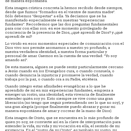
de manera espontánea.
Esta imagen crística concreta la hemos recibido desde siempre,
desde que fuimos “formados en el vientre de nuestra madre”.
Sólo debemos “despertar” a ella. Ya decíamos que se ha
manifestado especialmente en nuestras “experiencias
fundantes”. Recordemos que las dos preguntas fundamentales
para orar con ellas son: en ese momento privilegiado de
conciencia de la presencia de Dios, ¿qué aprendí de Dios? y ¿qué
aprendí de mí?
Lo vivido en esos momentos especiales de comunicación con el
Dios vivo nos permite asomarnos a nuestro yo profundo, a
nuestra verdadera identidad, a nuestra forma particular y
personal de amar. Caemos en la cuenta de una verdad: “Yo soy
amando así”.
De esta manera, alguien se puede sentir particularmente cercano
a Jesús cuando en los Evangelios cura, o cuando consuela, o
cuando denuncia la injusticia y promueve la verdad, cuando
trabaja por la paz, o cuando ora a su Padre, etcétera.
Cuando integro estas afinidades evangélicas a lo que he
aprendido de mí en mis experiencias fundantes, empieza a
emerger un rostro, una identidad, esta vivencia de finalmente
entender quién soy yo. Esto siempre se vive como una gran
liberación (no tengo que seguir pretendiendo ser lo que no soy), y
una gran alegría (porque finalmente puedo abrazar y gozar mi
manera espontánea de amar y cocrear de la mano de Dios).
Esta imagen de Cristo, que se encuentra en lo más profundo de
quien yo soy, se convierte así en la clave de interpretación para
entender la vida, mi vida y mi vocación en ella, el sentido de mi
existencia. Es el “rostro de mi Cristo”, es también mi rostro, mi