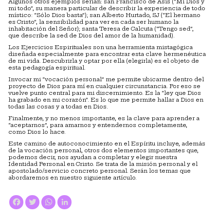
Algunos otros ejemplos serían: san Francisco de Asís (“Mi Dios y
mi todo”, su manera particular de describir la experiencia de todo
místico: “Sólo Dios basta”); san Alberto Hurtado, SJ (“El hermano
es Cristo”, la sensibilidad para ver en cada ser humano la
inhabitación del Señor); santa Teresa de Calcuta (“Tengo sed”,
que describe la sed de Dios del amor de la humanidad).
Los Ejercicios Espirituales son una herramienta mistagógica
diseñada especialmente para encontrar esta clave hermenéutica
de mi vida. Descubrirla y optar por ella (elegirla) es el objeto de
esta pedagogía espiritual.
Invocar mi “vocación personal” me permite ubicarme dentro del
proyecto de Dios para mí en cualquier circunstancia. Por eso se
vuelve punto central para mi discernimiento. Es la “ley que Dios
ha grabado en mi corazón”. Es lo que me permite hallar a Dios en
todas las cosas y a todas en Dios.
Finalmente, y no menos importante, es la clave para aprender a
“aceptarnos”, para amarnos y entendernos completamente,
como Dios lo hace.
Este camino de autoconocimiento en el Espíritu incluye, además
de la vocación personal, otros dos elementos importantes que,
podemos decir, nos ayudan a completar y elegir nuestra
Identidad Personal en Cristo. Se trata de la misión personal y el
apostolado/servicio concreto personal. Serán los temas que
abordaremos en nuestro siguiente artículo.
Facebook
Twitter
WhatsApp
LinkedIn