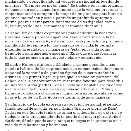
madurando y consolidando mi vocación personal alrededor de
una frase: “Siempre es mejor amar”. Se traduce en la importancia
de buscar, en cada situación concreta que la vida me presente, la
mejor manera de compartir lo mejor de mi persona para bien de
quienes me rodean y esto a partir de un profundo aprecio y
cariño por mis semejantes, consciente de su dignidad como
hijas e hijos de Dios, hermanas y hermanos de familia.
La sencillez de estas expresiones para describir la vocación
personal puede parecer engañosa. Para la persona que la ha
encontrado y expresado, este símbolo está preñado de profundo
significado, le remite a lo más sagrado de su vida, le permite
entender la realidad y su manera de “estar en la vida como
bendición para quienes encuentra”. Es la clave para focalizar
todo lo que somos en un proyecto claro y congruente.
El padre Herbert Alphonso, SJ, alude a las que considera que
pueden haber sido las expresiones que comunicaban de manera
especial la vocación de grandes figuras de nuestra tradición
cristiana. En primer lugar, sugiere que la vocación personal del
Señor Jesús la encontramos en su término favorito para describir
al Dios vivo:
Abba
(padre). Toda su vida se orientaba a vivir desde
esa relación de hijo que se sabía/vivía amado por su Padre y a
tratar de conducir a otros seres humanos a experimentarse como
hijas e hijos de un Dios Abba que los ama de igual manera.
San Ignacio de Loyola expresa su vocación personal, el sentido
fundamental de su vida, en su máxima “A mayor gloria de Dios”.
Cada vez que Ignacio tenía que tomar una decisión, su criterio se
traducía en la pregunta ¿dónde te puedo dar mayor gloria, Señor?
Es decir, dónde puedo asegurar que te hagas más presente en la
vida de mis hermanos y hermanas.