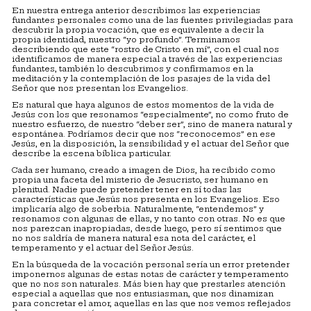
En nuestra entrega anterior describimos las experiencias
fundantes personales como una de las fuentes privilegiadas para
descubrir la propia vocación, que es equivalente a decir la
propia identidad, nuestro “yo profundo”. Terminamos
describiendo que este “rostro de Cristo en mí”, con el cual nos
identificamos de manera especial a través de las experiencias
fundantes, también lo descubrimos y confirmamos en la
meditación y la contemplación de los pasajes de la vida del
Señor que nos presentan los Evangelios.
Es natural que haya algunos de estos momentos de la vida de
Jesús con los que resonamos “especialmente”, no como fruto de
nuestro esfuerzo, de nuestro “deber ser”, sino de manera natural y
espontánea. Podríamos decir que nos “reconocemos” en ese
Jesús, en la disposición, la sensibilidad y el actuar del Señor que
describe la escena bíblica particular.
Cada ser humano, creado a imagen de Dios, ha recibido como
propia una faceta del misterio de Jesucristo, ser humano en
plenitud. Nadie puede pretender tener en sí todas las
características que Jesús nos presenta en los Evangelios. Eso
implicaría algo de soberbia. Naturalmente, “entendemos” y
resonamos con algunas de ellas, y no tanto con otras. No es que
nos parezcan inapropiadas, desde luego, pero sí sentimos que
no nos saldría de manera natural esa nota del carácter, el
temperamento y el actuar del Señor Jesús.
En la búsqueda de la vocación personal sería un error pretender
imponernos algunas de estas notas de carácter y temperamento
que no nos son naturales. Más bien hay que prestarles atención
especial a aquellas que nos entusiasman, que nos dinamizan
para concretar el amor, aquellas en las que nos vemos reflejados