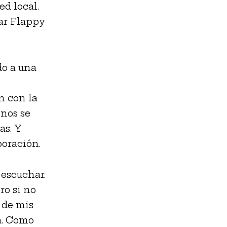
d local.
gar Flappy
do a una
n con la
onos se
as. Y
boración.
 escuchar.
ro si no
 de mis
da. Como