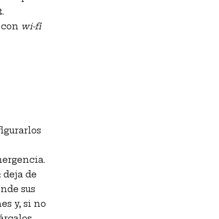
.
n con
wi-fi
igurarlos
mergencia.
 deja de
onde sus
es y, si no
árcalos