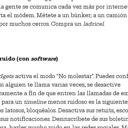
 la gente se comunica cada vez más por internet
ta el módem. Métete a un búnker; a un camió
 por muchos cerros. Compra un
ladricel
.
 ruido (con
software
)
dgets
activa el modo “No molestar”. Puedes conf
si alguien te llama varias veces, se desactive
amente a fin de que entren las llamadas de e
a para un
timeline
menos ruidoso es la siguiente:
os latosos, bloquéalos. Desactiva sus retuits, esc
 sus notificaciones. Desinscríbete de sus boletin
a, hazles mucho ruido en las redes sociales. M