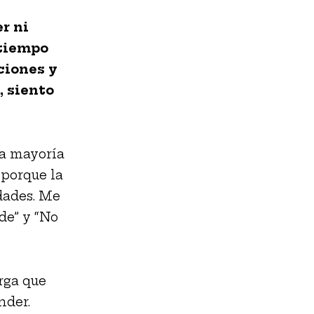
r ni
 tiempo
ciones y
, siento
la mayoría
 porque la
dades. Me
de” y “No
rga que
nder.