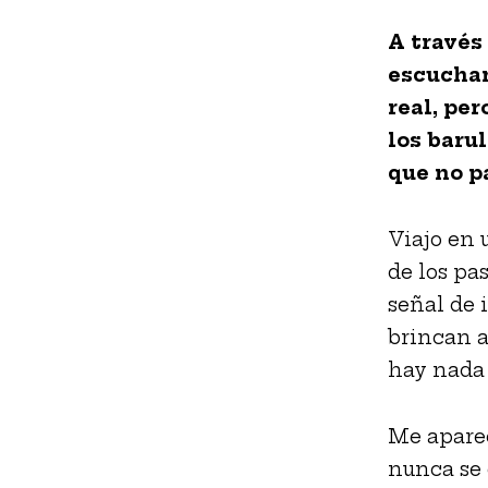
A través
escuchar
real, per
los barul
que no p
Viajo en 
de los pa
señal de 
brincan a
hay nada 
Me aparec
nunca se 