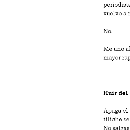
periodist
vuelvo a r
No.
Me uno al
mayor rap
Huir del
Apaga el 
tiliche se
No salgas