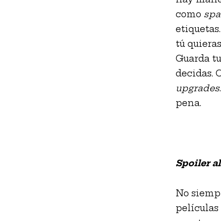
como
sp
etiquetas
tú quiera
Guarda tu
decidas. 
upgrades
pena.
Spoiler al
No siempr
películas