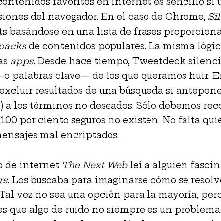
contenidos favoritos en internet es sencillo si 
siones del navegador. En el caso de Chrome,
Si
its basándose en una lista de frases proporcion
packs
de contenidos populares. La misma lógic
las
apps
. Desde hace tiempo, Tweetdeck silencia
—o palabras clave— de los que queramos huir. 
xcluir resultados de una búsqueda si antepon
-) a los términos no deseados. Sólo debemos rec
s 100 por ciento seguros no existen. No falta qui
ensajes mal encriptados.
io de internet
The Next Web
leí a alguien fasci
rs
. Los buscaba para imaginarse cómo se resolv
 Tal vez no sea una opción para la mayoría, pero
es que algo de ruido no siempre es un problema.