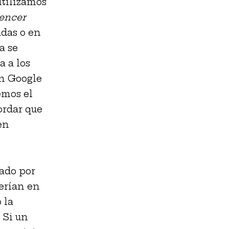
utilizamos
lencer
adas o en
a se
 a los
En Google
emos el
ordar que
en
nado por
erían en
 la
 Si un