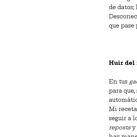
de datos;
Desconec
que pase
Huir del
En tus
ga
para que, 
automátic
Mi recet
seguir a l
reposts
y
hay maner