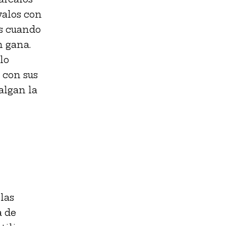
valos con
as cuando
n gana.
lo
 con sus
algan la
las
a de