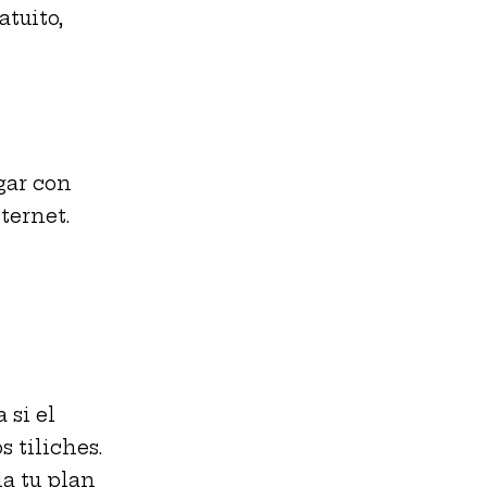
atuito,
gar con
ternet.
 si el
s tiliches.
la tu plan