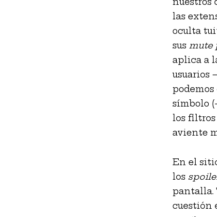
nuestros 
las exten
oculta tu
sus
mute 
aplica a 
usuarios 
podemos e
símbolo (
los filtro
aviente m
En el sit
los
spoile
pantalla.
cuestión 