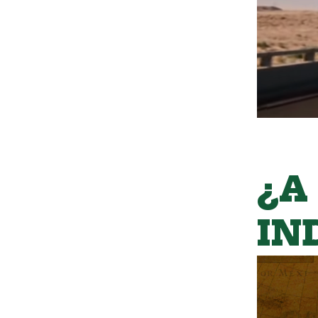
¿A
IN