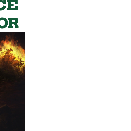
CE
OR