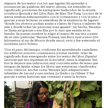
Algunos de los textos con los que Aguilar Gil aprendió a
pronunciar las palabras del nuevo idioma, sin entender su
significado, provenían de ejemplares traducidos de la revista
soviética
Sputnik
y del
Libro Roj
o, de Mao Tse-Tung. Los tíos de la
autora estaban entusiasmados con el comunismo y con la urss, y
gracias a esas lecturas se enteraban de la existencia de lugares
“donde los obreros podían asistir a clases de Física o talleres de
arte y donde todas las personas eran iguales”. De hecho, Yásnaya
se llama así gracias a esa filia por lo ruso que existía en su
familia. Su primer nombre lo eligió el mayor de sus tíos a partir
de un sitio particular: Yásnaia Poliana, una finca rural a unos 200
kilómetros al sur de Moscú donde nació, vivió y fue enterrado el
novelista León Tolstoi.
“Con el paso del tiempo, conforme fui aprendiendo castellano,
los edificios sonoros comenzaron a tomar sentido. Islas de
significado iban emergiendo entre los textos del libro
Español
Lecturas
que nos repartían en la escuela”, narra la lingüista. Sus
tíos le dejaron una indicación muy concreta antes de tener que
emigrar de Ayutla: elegir los libros que estuvieran clasificados
como clásicos. Así fue como Yásnaya leyó adaptaciones
infantiles de
Las mil y una noches
,
La Ilíada
o
La Odisea
. Y fue
gracias a estas historias que comenzó a amar la lectura.