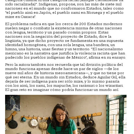
sido racializada)”. Indígenas, propone, son las más de siete mil
naciones en el mundo que no conformaron Estados, tales como
“el pueblo ainú en Japón, el pueblo sami en Noruega y el pueblo
mixe en Oaxaca”.
El problema radica en que los cerca de 200 Estados modernos
suelen negar o combatir la existencia misma de otras naciones
con lengua, territorio y un pasado común propios. Estas
naciones son la negación del proyecto de Estado, dice la
lingüista, ya que dicho proyecto se fundamenta en una supuesta
identidad homogénea, con una sola lengua, una bandera, un
himno, una historia, unas fiestas y un territorio. “El nacionalismo
mexicano es la narrativa que justifica la violencia racista que han
padecido los pueblos indígenas de México”, afirma en su ensayo.
Pero la autora también nos recuerda que tal división política del
mundo funciona apenas desde hace un par de siglos —de los
nueve mil años de historia mesoamericana—, y que no tiene por
qué ser eterna. En un mundo sin Estados, deduce Aguilar Gil, ella
dejaría de ser indígena para ser sólo mixe, y lo mismo pasaría
con los ainú, los sami, los mapuche, los rarámuri o los wixaritari.
El gran reto es imaginar cómo podría funcionar un mundo así.