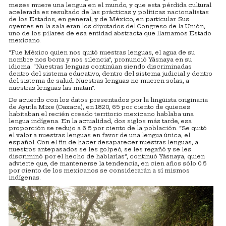
meses muere una lengua en el mundo, y que esta pérdida cultural
acelerada es resultado de las prácticas y políticas nacionalistas
de los Estados, en general, y de México, en particular. Sus
oyentes en la sala eran los diputados del Congreso de la Unión,
uno de los pilares de esa entidad abstracta que llamamos Estado
mexicano.
“Fue México quien nos quitó nuestras lenguas, el agua de su
nombre nos borra y nos silencia”, pronunció Yásnaya en su
idioma. “Nuestras lenguas continúan siendo discriminadas
dentro del sistema educativo, dentro del sistema judicial y dentro
del sistema de salud. Nuestras lenguas no mueren solas, a
nuestras lenguas las matan”.
De acuerdo con los datos presentados por la lingüista originaria
de Ayutla Mixe (Oaxaca), en 1820, 65 por ciento de quienes
habitaban el recién creado territorio mexicano hablaba una
lengua indígena. En la actualidad, dos siglos más tarde, esa
proporción se redujo a 6.5 por ciento de la población. “Se quitó
el valor a nuestras lenguas en favor de una lengua única, el
español. Con el fin de hacer desaparecer nuestras lenguas, a
nuestros antepasados se les golpeó, se les regañó y se les
discriminó por el hecho de hablarlas”, continuó Yásnaya, quien
advierte que, de mantenerse la tendencia, en cien años sólo 0.5
por ciento de los mexicanos se considerarán a sí mismos
indígenas.