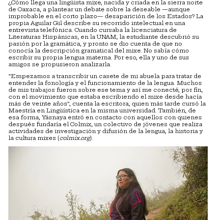
¿Cómo llega una lingüista mixe, nacida y criada en la sierra norte
de Oaxaca, a plantear un debate sobre la deseable —aunque
improbable en el corto plazo— desaparición de los Estados? La
propia Aguilar Gil describe su recorrido intelectual en una
entrevista telefónica. Cuando cursaba la licenciatura de
Literaturas Hispánicas, en la UNAM, la estudiante descubrió su
pasión por la gramática, y pronto se dio cuenta de que no
conocía la descripción gramatical del mixe. No sabía cómo
escribir su propia lengua materna. Por eso, ella y uno de sus
amigos se propusieron analizarla.
“Empezamos a transcribir un casete de mi abuela para tratar de
entender la fonología y el funcionamiento de la lengua. Muchos
de mis trabajos fueron sobre ese tema y así me conecté, por fin,
con el movimiento que estaba escribiendo el mixe desde hacía
más de veinte años”, cuenta la escritora, quien más tarde cursó la
Maestría en Lingüística en la misma universidad. También, de
esa forma, Yásnaya entró en contacto con aquellos con quienes
después fundaría el Colmix, un colectivo de jóvenes que realiza
actividades de investigación y difusión de la lengua, la historia y
la cultura mixes (
colmix.org
).