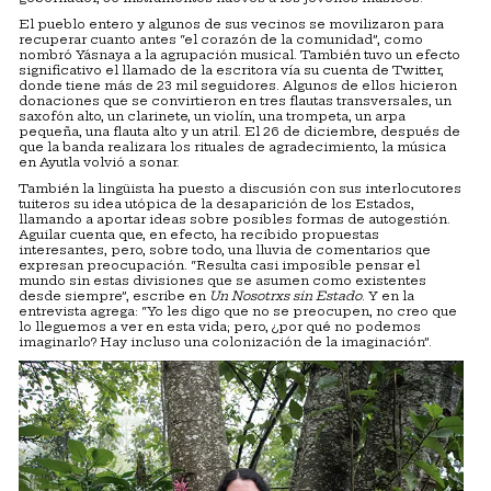
El pueblo entero y algunos de sus vecinos se movilizaron para
recuperar cuanto antes “el corazón de la comunidad”, como
nombró Yásnaya a la agrupación musical. También tuvo un efecto
significativo el llamado de la escritora vía su cuenta de Twitter,
donde tiene más de 23 mil seguidores. Algunos de ellos hicieron
donaciones que se convirtieron en tres flautas transversales, un
saxofón alto, un clarinete, un violín, una trompeta, un arpa
pequeña, una flauta alto y un atril. El 26 de diciembre, después de
que la banda realizara los rituales de agradecimiento, la música
en Ayutla volvió a sonar.
También la lingüista ha puesto a discusión con sus interlocutores
tuiteros su idea utópica de la desaparición de los Estados,
llamando a aportar ideas sobre posibles formas de autogestión.
Aguilar cuenta que, en efecto, ha recibido propuestas
interesantes, pero, sobre todo, una lluvia de comentarios que
expresan preocupación. “Resulta casi imposible pensar el
mundo sin estas divisiones que se asumen como existentes
desde siempre”, escribe en
Un Nosotrxs sin Estado
. Y en la
entrevista agrega: “Yo les digo que no se preocupen, no creo que
lo lleguemos a ver en esta vida; pero, ¿por qué no podemos
imaginarlo? Hay incluso una colonización de la imaginación”.