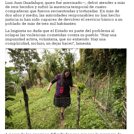
Luis Juan Guadalupe, quien fue asesinado—, debió atender a más
de seis heridos y sufrió la ausencia temporal de cuatro
compañeras que fueron secuestradas y torturadas. En más de
dos años y medio, las autoridades responsables no han hecho
justicia ni han sido capaces de devolver el servicio básico a un
poblado de más de tres mil habitantes.
La lingüista no duda que el Estado es parte del problema al
solapar las violencias cometidas contra su pueblo. “Hay una
impunidad activa, voluntaria, que no entiendo. Hay una
complicidad, incluso, un dejar hacer”, lamenta.