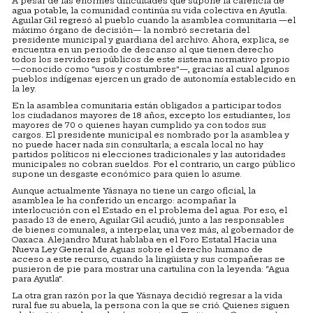
A pesar de las enormes dificultades que supone la carencia de
agua potable, la comunidad continúa su vida colectiva en Ayutla.
Aguilar Gil regresó al pueblo cuando la asamblea comunitaria —el
máximo órgano de decisión— la nombró secretaria del
presidente municipal y guardiana del archivo. Ahora, explica, se
encuentra en un periodo de descanso al que tienen derecho
todos los servidores públicos de este sistema normativo propio
—conocido como “usos y costumbres”—, gracias al cual algunos
pueblos indígenas ejercen un grado de autonomía establecido en
la ley.
En la asamblea comunitaria están obligados a participar todos
los ciudadanos mayores de 18 años, excepto los estudiantes, los
mayores de 70 o quienes hayan cumplido ya con todos sus
cargos. El presidente municipal es nombrado por la asamblea y
no puede hacer nada sin consultarla; a escala local no hay
partidos políticos ni elecciones tradicionales y las autoridades
municipales no cobran sueldos. Por el contrario, un cargo público
supone un desgaste económico para quien lo asume.
Aunque actualmente Yásnaya no tiene un cargo oficial, la
asamblea le ha conferido un encargo: acompañar la
interlocución con el Estado en el problema del agua. Por eso, el
pasado 13 de enero, Aguilar Gil acudió, junto a las responsables
de bienes comunales, a interpelar, una vez más, al gobernador de
Oaxaca. Alejandro Murat hablaba en el Foro Estatal Hacia una
Nueva Ley General de Aguas sobre el derecho humano de
acceso a este recurso, cuando la lingüista y sus compañeras se
pusieron de pie para mostrar una cartulina con la leyenda: “Agua
para Ayutla”.
La otra gran razón por la que Yásnaya decidió regresar a la vida
rural fue su abuela, la persona con la que se crió. Quienes siguen