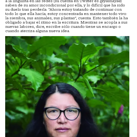
a la lingüista en las redes (su cuenta en Twitter es
@yasnayae
)
saben de su amor incondicional por ella, y lo difícil que ha sido
su duelo tras perderla. “Ahora estoy tratando de continuar con
todo lo que ella hacía; estoy concentrada en mantener todo vivo:
la siembra, sus animales, sus plantas”, cuenta. Esto también la ha
obligado a bajar el ritmo en la escritura. Mientras se acopla a sus
nuevas labores, dice, escribe sólo cuando tiene un encargo o
cuando aterriza alguna nueva idea.