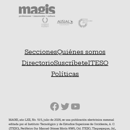
Secciones
Quiénes somos
Directorio
Suscríbete
ITESO
Políticas
Facebook
Twitter
YouTube
MAGIS, año LXII, No. 515, julio de 2026, es una publicación electrónica mensual
editada por el Instituto Tecnológico y de Estudios Superiores de Occidente, A. C.
(ITESO), Periférico Sur Manuel Gómez Morín 8585, Col. ITESO, Tlaquepaque, Jal.,