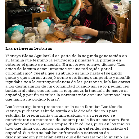
Las primeras lecturas
Yásnaya Elena Aguilar Gil es parte de la segunda generación en
su familia que terminó la educación primaria y la primera en
obtener el grado de maestría. En un breve ensayo titulado “Los
actos de lectura están inmersos en una red tejida por el
colonialismo”, cuenta que su abuelo estudió hasta el segundo
grado y que aun así trabajó como escribano, campesino y albañil:
“Ayudaba con la correspondencia de las personas, leía las cartas
a los destinatarios de mi comunidad cuando así se lo pedían, les
traducía al mixe, escuchaba la respuesta, la traducía de nuevo al
español, y por fin escribía la contestación con una hermosa letra
que nunca he podido lograr”.
Las letras siguieron presentes en la casa familiar. Los tíos de
Yásnaya pudieron salir de Ayutla en la década de 1970 para
estudiar la preparatoria y la universidad, y a su regreso se
convirtieron en mentores de lectura para la futura escritora. Pero
Aguilar confiesa que no siempre disfrutó leer, pues en los inicios
tuvo que lidiar con textos complejos sin entender demasiado el
español. Sus tíos se habían enfrentado a contextos de
discriminación y querían evitar que ella pasara por lo mismo. La