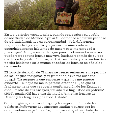
En los periodos vacacionales, cuando regresaba a su pueblo
desde Ciudad de México, Aguilar Gil comenzó a notar un proceso
de pérdida lingüística en su comunidad: “Veía diferencias
respecto a la época en la que yo era una niña; cada vez
escuchaba menos hablantes de mixe y esto me empezó a
preocupar”. Aunque es verdad que para un observador externo
puede parecer una lengua muy viva, hablada por más de 80 por
ciento de la población mixe, también es cierto que la tendencia a
perder hablantes es la misma en todas las lenguas no oficiales
del mundo.
El foco de atención de Yásnaya se centró entonces en la pérdida
de las lenguas indígenas, y su primer objetivo fue buscar el
porqué. “La respuesta que encontré, y que hoy me parece
evidente —aunque no me lo parecía entonces—, es que el
fenómeno tiene que ver con la conformación de los Estados”,
dice. En otro de sus ensayos, titulado “Lo lingüístico es político”
(2019), Aguilar Gil hace una distinción “entre las lenguas de
Estado y las lenguas a pesar del Estado”.
Como lingüista, analiza el origen y la carga simbólica de las
palabras.
Indio
viene del sánscrito,
sindhu
, y su uso por los
colonizadores españoles fue, como se sabe, el resultado de una