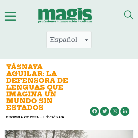
Saltar
al
contenido
YÁSNAYA
AGUILAR: LA
DEFENSORA DE
LENGUAS QUE
IMAGINA UN
MUNDO SIN
ESTADOS
Facebook
Twitter
WhatsApp
LinkedIn
– Edición
EUGENIA COPPEL
474