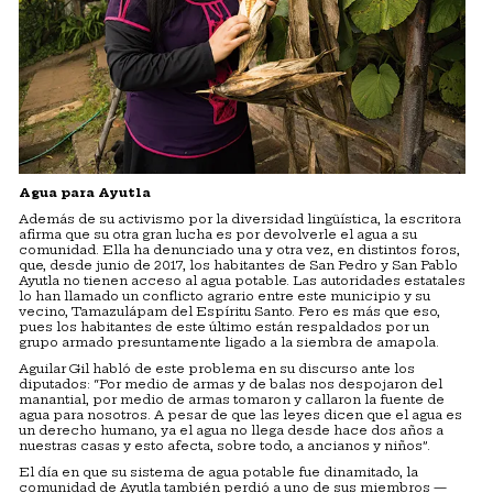
Agua para Ayutla
Además de su activismo por la diversidad lingüística, la escritora
afirma que su otra gran lucha es por devolverle el agua a su
comunidad. Ella ha denunciado una y otra vez, en distintos foros,
que, desde junio de 2017, los habitantes de San Pedro y San Pablo
Ayutla no tienen acceso al agua potable. Las autoridades estatales
lo han llamado un conflicto agrario entre este municipio y su
vecino, Tamazulápam del Espíritu Santo. Pero es más que eso,
pues los habitantes de este último están respaldados por un
grupo armado presuntamente ligado a la siembra de amapola.
Aguilar Gil habló de este problema en su discurso ante los
diputados: “Por medio de armas y de balas nos despojaron del
manantial, por medio de armas tomaron y callaron la fuente de
agua para nosotros. A pesar de que las leyes dicen que el agua es
un derecho humano, ya el agua no llega desde hace dos años a
nuestras casas y esto afecta, sobre todo, a ancianos y niños”.
El día en que su sistema de agua potable fue dinamitado, la
comunidad de Ayutla también perdió a uno de sus miembros —