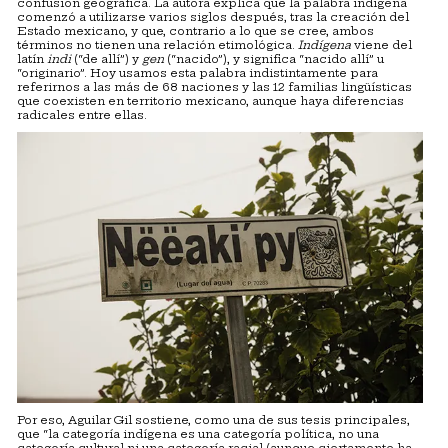
confusión geográfica. La autora explica que la palabra indígena
comenzó a utilizarse varios siglos después, tras la creación del
Estado mexicano, y que, contrario a lo que se cree, ambos
términos no tienen una relación etimológica.
Indígena
viene del
latín
indi
(“de allí”) y
gen
(“nacido”), y significa “nacido allí” u
“originario”. Hoy usamos esta palabra indistintamente para
referirnos a las más de 68 naciones y las 12 familias lingüísticas
que coexisten en territorio mexicano, aunque haya diferencias
radicales entre ellas.
Por eso, Aguilar Gil sostiene, como una de sus tesis principales,
que “la categoría indígena es una categoría política, no una
categoría cultural ni una categoría racial (aunque ciertamente ha