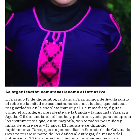
La organización comunitaria
como alternativa
El pasado 13 de diciembre, la Banda Filarmónica de Ayutla sufrió
el robo de la mitad de sus instrumentos musicales, que estaban
resguardados en la escoleta municipal. De inmediato, figuras
como el alcalde, el presidente de la banda y la lingüista Yásnaya
Aguilar Gil denunciaron el hecho y pidieron ayuda para recuperar
los instrumentos que, en su mayoría, son tocados por niños y
niñas de entre seis y 13 años. El mensaje se difundió
rápidamente. Tanto, que en pocos días la Secretaría de Cultura de
Oaxaca resarció parte de los daños al entregar, de manos del
gobernador, 36 instrumentos nuevos a los jóvenes músicos.