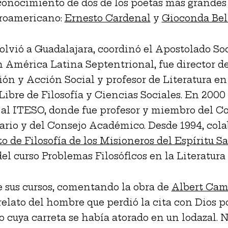
onocimiento de dos de los poetas más grandes
troamericano:
Ernesto Cardenal
y
Gioconda Bell
lvió a Guadalajara, coordinó el Apostolado So
n América Latina Septentrional, fue director d
ión y Acción Social y profesor de Literatura en
 Libre de Filosofía y Ciencias Sociales. En 2000
 al ITESO, donde fue profesor y miembro del C
ario y del Consejo Académico. Desde 1994, col
to de Filosofía de los Misioneros del Espíritu S
el curso Problemas Filosóficos en la Literatura 
 sus cursos, comentando la obra de
Albert Cam
l relato del hombre que perdió la cita con Dios p
go cuya carreta se había atorado en un lodazal. 