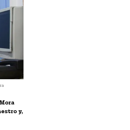
k
p
n
ra
. Mora
estro y,