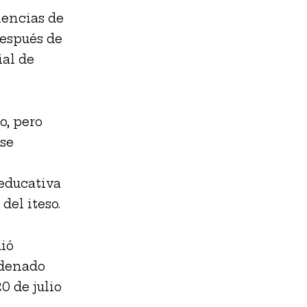
iencias de
después de
ial de
o, pero
 se
 educativa
del iteso.
ió
rdenado
0 de julio