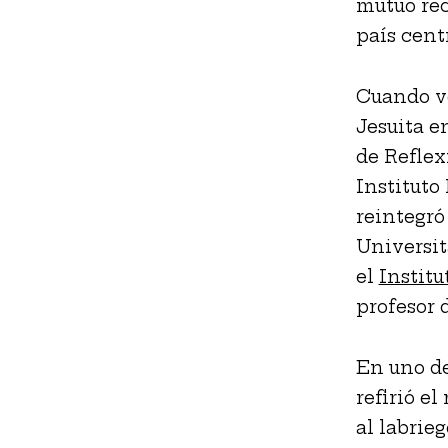
mutuo rec
país cen
Cuando vo
Jesuita e
de Reflex
Instituto
reintegró
Universit
el
Institu
profesor d
En uno de
refirió e
al labrie