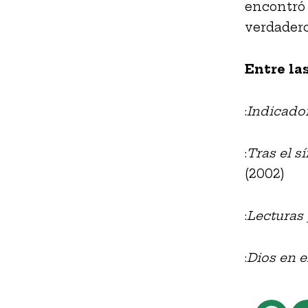
encontró a
verdadero
Entre la
:
Indicado
:
Tras el s
(2002)
:
Lecturas 
:
Dios en e