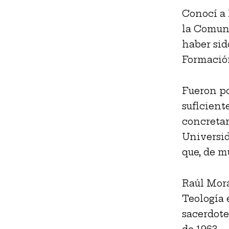
Conocí a 
la Comuni
haber sid
Formació
Fueron po
suficient
concretar
Universid
que, de m
Raúl Mora
Teología 
sacerdote