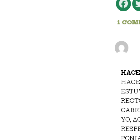
Fa
1 COM
HACE
HACE
ESTU
RECT
CARR
YO, 
RESP
PONI