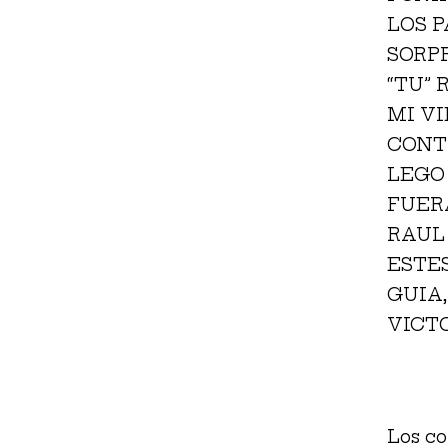
LOS P
SORP
“TU” 
MI V
CONT
LEGO
FUER
RAUL
ESTE
GUIA
VICT
Los co