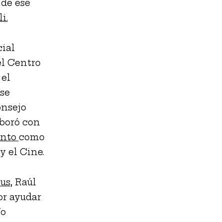
 de ese
i.
cial
el Centro
 el
 se
onsejo
aboró con
anto
como
y el Cine.
us
, Raúl
or ayudar
No