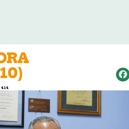
ORA
10)
n
414