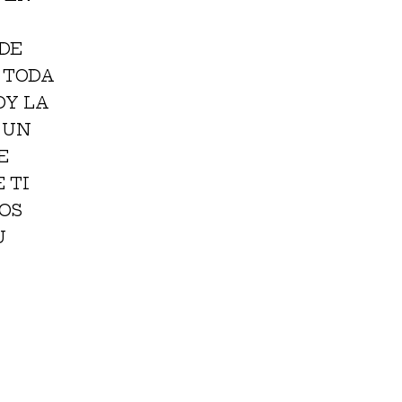
 DE
S TODA
OY LA
 UN
E
 TI
OS
U