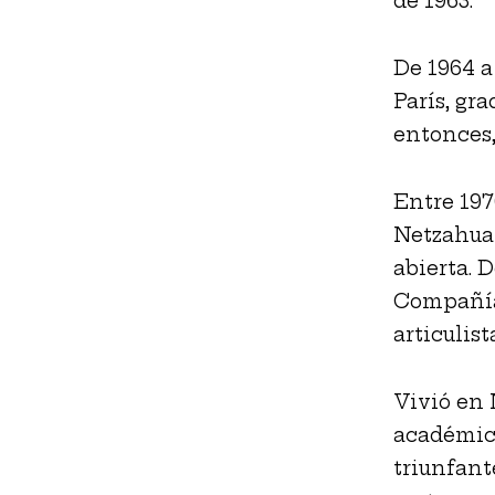
de 1963.
De 1964 a
París, gr
entonces,
Entre 197
Netzahual
abierta. D
Compañía
articulist
Vivió en 
académico
triunfant