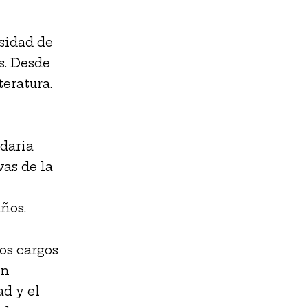
sidad de
s. Desde
teratura.
daria
vas de la
años.
os cargos
én
ad y el