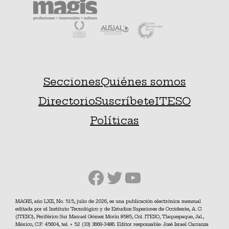
Secciones
Quiénes somos
Directorio
Suscríbete
ITESO
Políticas
Facebook
Twitter
YouTube
MAGIS, año LXII, No. 515, julio de 2026, es una publicación electrónica mensual
editada por el Instituto Tecnológico y de Estudios Superiores de Occidente, A. C.
(ITESO), Periférico Sur Manuel Gómez Morín 8585, Col. ITESO, Tlaquepaque, Jal.,
México, C.P. 45604, tel. + 52 (33) 3669-3486. Editor responsable: José Israel Carranza