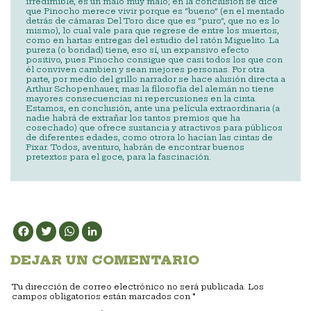
irredimible, es un malo muy malo; en la conclusión se dice
que Pinocho merece vivir porque es “bueno” (en el mentado
detrás de cámaras Del Toro dice que es “puro”, que no es lo
mismo), lo cual vale para que regrese de entre los muertos,
como en hartas entregas del estudio del ratón Miguelito. La
pureza (o bondad) tiene, eso sí, un expansivo efecto
positivo, pues Pinocho consigue que casi todos los que con
él conviven cambien y sean mejores personas. Por otra
parte, por medio del grillo narrador se hace alusión directa a
Arthur Schopenhauer, mas la filosofía del alemán no tiene
mayores consecuencias ni repercusiones en la cinta.
Estamos, en conclusión, ante una película extraordinaria (a
nadie habrá de extrañar los tantos premios que ha
cosechado) que ofrece sustancia y atractivos para públicos
de diferentes edades, como otrora lo hacían las cintas de
Pixar. Todos, aventuro, habrán de encontrar buenos
pretextos para el goce, para la fascinación.
Facebook
Twitter
WhatsApp
LinkedIn
DEJAR UN COMENTARIO
Tu dirección de correo electrónico no será publicada.
Los
campos obligatorios están marcados con
*