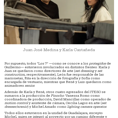
Juan José Medina y Karla Castañeda
Por supuesto, todos “Los 7” —como se conoce a los
protegidos
de
Guillermo— estuvieron involucrados en distintos frentes: Karla y
Juan se quedaron como directores de arte (
set dressing
y
set
construction
, respectivamente), León fue responsable de las
marionetas, Rita en la dirección de fotografía y Sofía como
encargada de vestuario, mientras que René y Luis quedaron como
animadores
senior.
Además de Karla y René, otros cuatro egresados del ITESO se
sumaron a la producción de
Pinocho
: Vanessa Romo como
coordinadora de producción, David Mancillas como operador de
motion control
y asistente de cámara, Cecilia Lagos en arte (
set
dresser/scenic
) y Michel Amado como
lighting camera operator.
Todos ellos estuvieron en la unidad de Guadalajara, excepto
Michel, quien se integró al proyecto por un camino diferente y