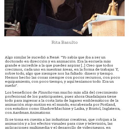
Rita Basulto
Algo similar le sucedió a René: “Yo sabía que iba a ser un
doctorado en dirección y en animación. Era la escuela más
grande e increíble a la que puedes aspirar […] Creo que todos
crecimos, cada uno en nuestras áreas, en la forma de trabajar. Y,
sobre todo, algo que siempre nos ha faltado: dinero y tiempo.
Hemos hecho las cosas siempre con pocos recursos, con poco
equipamiento, con poco tiempo, y aquí teníamos todo. Era un
sueño”.
Los beneficios de
Pinocho
van mucho más allá del crecimiento
profesional de los participantes, pues ahora Guadalajara tiene
todo para ingresar a la corta lista de lugares emblemáticos de la
animación
stop-motion
en el mundo, encabezada por Portland,
con estudios como ShadowMachine y Laika, y Bristol, Inglaterra,
con Aardman Animations.
Si se toma en cuenta a las industrias creativas, que cobijan a la
animación y a los efectos visuales para cine y televisión, las
aplicaciones multimedia y el desarrollo de videojuegos, en