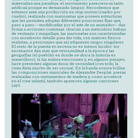
materializa una paradoja: el movimiento pareciera un tanto
artificial porque es demasiado limpio). Recordemos que
estamos ante una producción en
stop-motion
(cuadro por
cuadro), realizada con marionetas que poseen estructuras
que les permiten adoptar diferentes posiciones fijas que,
paso a paso —modificadas por el arte de un animador— dan
forma a acciones continuas. Gracias a un meticuloso trabajo
de vestuario y maquillaje, las marionetas son caracterizadas
con asombroso detalle para dar vida, con matices físicos
realistas, a personajes que así adquieren rasgos singulares.
El resto de la puesta en escena no es menos lucidor: los
escenarios dan más que verosimilitud a la época y las
geografías (el pueblito en donde se ubica la historia es
maravilloso); la luz matiza emociones y, en algunos pasajes,
hace presentes algunas dosis de oscuridad (con todo, la
cinta dista mucho de ser oscura). En la banda sonora brillan
las composiciones musicales de Alexandre Desplat: piezas
realizadas con instrumentos de madera y, como acontece
en el cine infantil, también aparecen algunas canciones
(¡ay!).