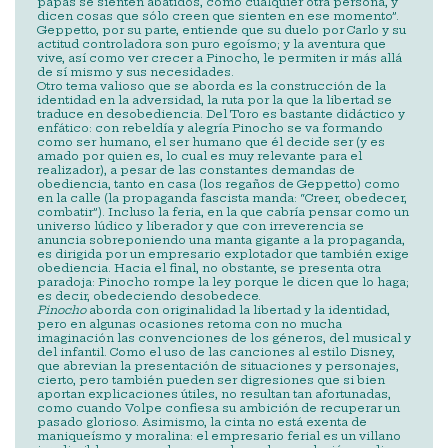
papás se sienten abatidos, como cualquier otra persona, y
dicen cosas que sólo creen que sienten en ese momento”.
Geppetto, por su parte, entiende que su duelo por Carlo y su
actitud controladora son puro egoísmo; y la aventura que
vive, así como ver crecer a Pinocho, le permiten ir más allá
de sí mismo y sus necesidades.
Otro tema valioso que se aborda es la construcción de la
identidad en la adversidad, la ruta por la que la libertad se
traduce en desobediencia. Del Toro es bastante didáctico y
enfático: con rebeldía y alegría Pinocho se va formando
como ser humano, el ser humano que él decide ser (y es
amado por quien es, lo cual es muy relevante para el
realizador), a pesar de las constantes demandas de
obediencia, tanto en casa (los regaños de Geppetto) como
en la calle (la propaganda fascista manda: “Creer, obedecer,
combatir”). Incluso la feria, en la que cabría pensar como un
universo lúdico y liberador y que con irreverencia se
anuncia sobreponiendo una manta gigante a la propaganda,
es dirigida por un empresario explotador que también exige
obediencia. Hacia el final, no obstante, se presenta otra
paradoja: Pinocho rompe la ley porque le dicen que lo haga;
es decir, obedeciendo desobedece.
Pinocho
aborda con originalidad la libertad y la identidad,
pero en algunas ocasiones retoma con no mucha
imaginación las convenciones de los géneros, del musical y
del infantil. Como el uso de las canciones al estilo Disney,
que abrevian la presentación de situaciones y personajes,
cierto, pero también pueden ser digresiones que si bien
aportan explicaciones útiles, no resultan tan afortunadas,
como cuando Volpe confiesa su ambición de recuperar un
pasado glorioso. Asimismo, la cinta no está exenta de
maniqueísmo y moralina: el empresario ferial es un villano