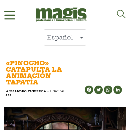
Saltar
al
contenido
«PINOCHO»
CATAPULTA LA
ANIMACIÓN
TAPATÍA
Facebook
Twitter
WhatsApp
LinkedIn
– Edición
ALEJANDRO FIGUEROA
492