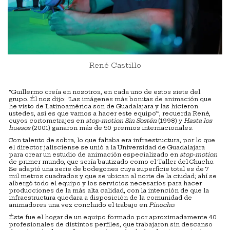
René Castillo
“Guillermo creía en nosotros, en cada uno de estos siete del
grupo. Él nos dijo: ‘Las imágenes más bonitas de animación que
he visto de Latinoamérica son de Guadalajara y las hicieron
ustedes, así es que vamos a hacer este equipo’”, recuerda René,
cuyos cortometrajes en
stop-motion Sin Sostén
(1998) y
Hasta los
huesos
(2001) ganaron más de 50 premios internacionales.
Con talento de sobra, lo que faltaba era infraestructura, por lo que
el director jalisciense se unió a la Universidad de Guadalajara
para crear un estudio de animación especializado en
stop-motion
de primer mundo, que sería bautizado como el Taller del Chucho.
Se adaptó una serie de bodegones cuya superficie total es de 7
mil metros cuadrados y que se ubican al norte de la ciudad; ahí se
albergó todo el equipo y los servicios necesarios para hacer
producciones de la más alta calidad, con la intención de que la
infraestructura quedara a disposición de la comunidad de
animadores una vez concluido el trabajo en
Pinocho
.
Éste fue el hogar de un equipo formado por aproximadamente 40
profesionales de distintos perfiles, que trabajaron sin descanso