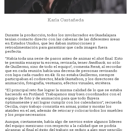
Karla Castañeda
Durante la producción, todos los involucrados en Guadalajara
tenían contacto directo con las cabezas de las diferentes áreas
en Estados Unidos, que les daban instrucciones y
retroalimentación para garantizar que cada imagen fuera
perfecta.
“Había toda una serie de pasos antes de animar el
shot
final. Esto
te permitía ensayar tu escena, revisarla, tener
feedback,
no sólo
de Guillermo, sino de todo el equipo”, comenta René, al recordar
que en cada reunión había una decena de personas revisando
con lupa cada cuadro en 4k. Si no estaba Guillermo, siempre
participaban el codirector, Mark Gustafson, y los directores de
animación, fotografía, vestuario, efectos visuales, etcétera.
“El principal reto fue lograr la misma calidad de lo que se estaba
haciendo en Portland. Trabajamos muy bien coordinados con el
equipo de foto y de animación para que todo fluyera
óptimamente y así lograr cumplir con los calendarios”, recuerda
Cecilia, cuyo trabajo consistía en armar, pintar y montar los
ataúdes en el
set
, además de retocar y colocar todos los muebles
y los
props
necesarios.
Aunque, ciertamente, había algo de nervios entre algunos líderes
del equipo mexicano con respecto a la calidad que se podría
alcanzar, al final el éxito del trabajo se redujo a algo muy sencillo: