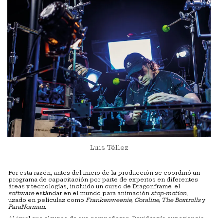
Luis Téllez
Por esta razón, antes del inicio de la producción se coordinó un
programa de capacitación por parte de expertos en diferentes
áreas y tecnologías, incluido un curso de Dragonframe, el
software
estándar en el mundo para animación
stop-motion
,
usado en películas como
Frankenweenie, Coraline, The Boxtrolls
y
ParaNorman.