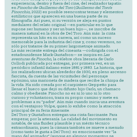
experiencia, dentro y fuera del cine, del realizador tapatío:
en
Pinocho de Guillermo del Toro
(
Guillermo del Toro’s
Pinocchio
, 2022) es posible reencontrar temas y elementos
estilísticos que aparecen en una buena parte de su
filmografía. Así pues, si su versión se aleja en puntos
medulares del relato original —en particular en lo que
supone ser humano y ser un buen hijo—, se inscribe de
manera natural en la obra de Del Toro. Aún más: la cinta
representa un hito en su carrera, así como un suceso
memorable para la industria del cine y, como veremos, no
sólo por tratarse de su primer largometraje animado.
La más reciente entrega del cineasta —codirigida con el
estadounidense Mark Gustafson— se inspira en
Las
aventuras de Pinocho
, la célebre obra literaria de Carlo
Collodi publicada por entregas, por primera vez, en un
periódico infantil italiano entre 1881 y 1883. La historia, que
los realizadores ubican alrededor de 1930, en pleno ascenso
fascista, da cuenta de las vicisitudes del personaje
epónimo, una marioneta de madera que recibe la chispa de
la vida. Ha sido creada por el carpintero Geppetto para
llenar el hueco que dejó su difunto hijo Carlo, un chamaco
calmo y obediente. Pinocho no es ni lo uno ni lo otro:
curioso y voluntarioso, traza su propio camino y mete en
problemas a su “padre”. Aún más cuando inicia una aventura
con el ventajoso Volpe, quien lo exhibe como la atracción
principal de su feria itinerante.
Del Toro y Gustafson entregan una cinta fascinante. Para
empezar, por la artesanía. La calidad del movimiento es
notable, de una fluidez plausible y un mérito técnico
extraordinario, pues la cámara también se mueve a menudo
(como tanto le gusta a Del Toro): es emocionante ver “la
mano del animador” (aunque en algunos momentos se