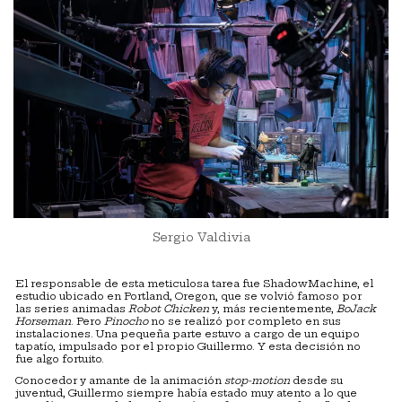
Sergio Valdivia
El responsable de esta meticulosa tarea fue ShadowMachine, el
estudio ubicado en Portland, Oregon, que se volvió famoso por
las series animadas
Robot Chicken
y, más recientemente,
BoJack
Horseman
. Pero
Pinocho
no se realizó por completo en sus
instalaciones. Una pequeña parte estuvo a cargo de un equipo
tapatío, impulsado por el propio Guillermo. Y esta decisión no
fue algo fortuito.
Conocedor y amante de la animación
stop-motion
desde su
juventud, Guillermo siempre había estado muy atento a lo que