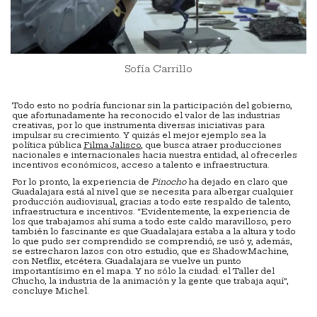
Sofía Carrillo
Todo esto no podría funcionar sin la participación del gobierno,
que afortunadamente ha reconocido el valor de las industrias
creativas, por lo que instrumenta diversas iniciativas para
impulsar su crecimiento. Y quizás el mejor ejemplo sea la
política pública
Filma Jalisco
, que busca atraer producciones
nacionales e internacionales hacia nuestra entidad, al ofrecerles
incentivos económicos, acceso a talento e infraestructura.
Por lo pronto, la experiencia de
Pinocho
ha dejado en claro que
Guadalajara está al nivel que se necesita para albergar cualquier
producción audiovisual, gracias a todo este respaldo de talento,
infraestructura e incentivos. “Evidentemente, la experiencia de
los que trabajamos ahí suma a todo este caldo maravilloso, pero
también lo fascinante es que Guadalajara estaba a la altura y todo
lo que pudo ser comprendido se comprendió, se usó y, además,
se estrecharon lazos con otro estudio, que es ShadowMachine,
con Netflix, etcétera. Guadalajara se vuelve un punto
importantísimo en el mapa. Y no sólo la ciudad: el Taller del
Chucho, la industria de la animación y la gente que trabaja aquí”,
concluye Michel.