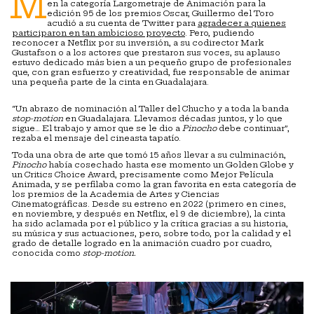
M
en la categoría Largometraje de Animación para la
edición 95 de los premios Oscar, Guillermo del Toro
acudió a su cuenta de Twitter para
agradecer a quienes
participaron en tan ambicioso proyecto
. Pero, pudiendo
reconocer a Netflix por su inversión, a su codirector Mark
Gustafson o a los actores que prestaron sus voces, su aplauso
estuvo dedicado más bien a un pequeño grupo de profesionales
que, con gran esfuerzo y creatividad, fue responsable de animar
una pequeña parte de la cinta en Guadalajara.
“Un abrazo de nominación al Taller del Chucho y a toda la banda
stop-motion
en Guadalajara. Llevamos décadas juntos, y lo que
sigue… El trabajo y amor que se le dio a
Pinocho
debe continuar”,
rezaba el mensaje del cineasta tapatío.
Toda una obra de arte que tomó 15 años llevar a su culminación,
Pinocho
había cosechado hasta ese momento un Golden Globe y
un Critics Choice Award, precisamente como Mejor Película
Animada, y se perfilaba como la gran favorita en esta categoría de
los premios de la Academia de Artes y Ciencias
Cinematográficas. Desde su estreno en 2022 (primero en cines,
en noviembre, y después en Netflix, el 9 de diciembre), la cinta
ha sido aclamada por el público y la crítica gracias a su historia,
su música y sus actuaciones, pero, sobre todo, por la calidad y el
grado de detalle logrado en la animación cuadro por cuadro,
conocida como
stop-motion.