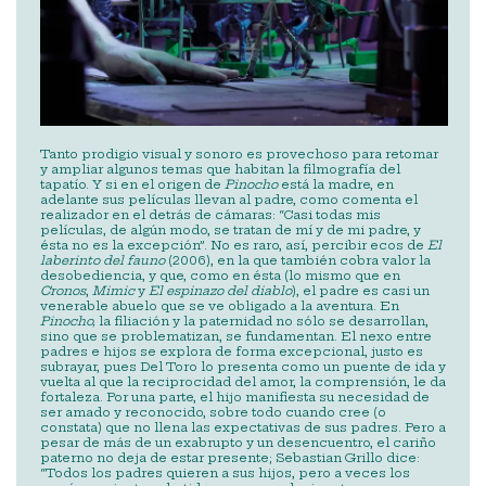
Tanto prodigio visual y sonoro es provechoso para retomar
y ampliar algunos temas que habitan la filmografía del
tapatío. Y si en el origen de
Pinocho
está la madre, en
adelante sus películas llevan al padre, como comenta el
realizador en el detrás de cámaras: “Casi todas mis
películas, de algún modo, se tratan de mí y de mi padre, y
ésta no es la excepción”. No es raro, así, percibir ecos de
El
laberinto del fauno
(2006), en la que también cobra valor la
desobediencia, y que, como en ésta (lo mismo que en
Cronos
,
Mimic
y
El espinazo del diablo
), el padre es casi un
venerable abuelo que se ve obligado a la aventura. En
Pinocho,
la filiación y la paternidad no sólo se desarrollan,
sino que se problematizan, se fundamentan. El nexo entre
padres e hijos se explora de forma excepcional, justo es
subrayar, pues Del Toro lo presenta como un puente de ida y
vuelta al que la reciprocidad del amor, la comprensión, le da
fortaleza. Por una parte, el hijo manifiesta su necesidad de
ser amado y reconocido, sobre todo cuando cree (o
constata) que no llena las expectativas de sus padres. Pero a
pesar de más de un exabrupto y un desencuentro, el cariño
paterno no deja de estar presente; Sebastian Grillo dice:
“Todos los padres quieren a sus hijos, pero a veces los