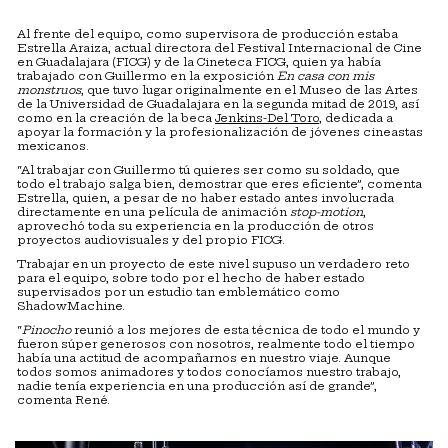
Al frente del equipo, como supervisora de producción estaba
Estrella Araiza, actual directora del Festival Internacional de Cine
en Guadalajara (FICG) y de la Cineteca FICG, quien ya había
trabajado con Guillermo en la exposición
En casa con mis
monstruos
, que tuvo lugar originalmente en el Museo de las Artes
de la Universidad de Guadalajara en la segunda mitad de 2019, así
como en la creación de la beca
Jenkins-Del Toro
, dedicada a
apoyar la formación y la profesionalización de jóvenes cineastas
mexicanos.
“Al trabajar con Guillermo tú quieres ser como su soldado, que
todo el trabajo salga bien, demostrar que eres eficiente”, comenta
Estrella, quien, a pesar de no haber estado antes involucrada
directamente en una película de animación
stop-motion
,
aprovechó toda su experiencia en la producción de otros
proyectos audiovisuales y del propio FICG.
Trabajar en un proyecto de este nivel supuso un verdadero reto
para el equipo, sobre todo por el hecho de haber estado
supervisados por un estudio tan emblemático como
ShadowMachine.
“
Pinocho
reunió a los mejores de esta técnica de todo el mundo y
fueron súper generosos con nosotros, realmente todo el tiempo
había una actitud de acompañarnos en nuestro viaje. Aunque
todos somos animadores y todos conocíamos nuestro trabajo,
nadie tenía experiencia en una producción así de grande”,
comenta René.