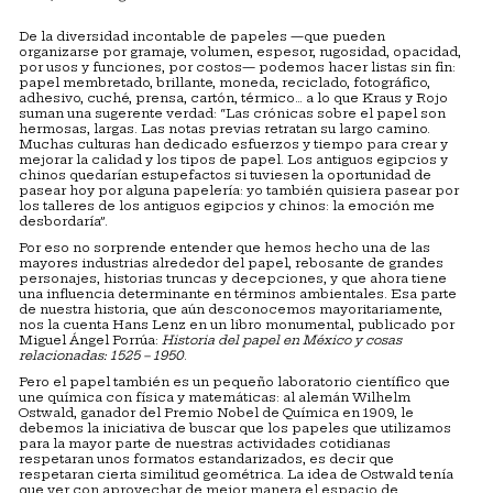
De la diversidad incontable de papeles —que pueden
organizarse por gramaje, volumen, espesor, rugosidad, opacidad,
por usos y funciones, por costos— podemos hacer listas sin fin:
papel membretado, brillante, moneda, reciclado, fotográfico,
adhesivo, cuché, prensa, cartón, térmico… a lo que Kraus y Rojo
suman una sugerente verdad: “Las crónicas sobre el papel son
hermosas, largas. Las notas previas retratan su largo camino.
Muchas culturas han dedicado esfuerzos y tiempo para crear y
mejorar la calidad y los tipos de papel. Los antiguos egipcios y
chinos quedarían estupefactos si tuviesen la oportunidad de
pasear hoy por alguna papelería: yo también quisiera pasear por
los talleres de los antiguos egipcios y chinos: la emoción me
desbordaría”.
Por eso no sorprende entender que hemos hecho una de las
mayores industrias alrededor del papel, rebosante de grandes
personajes, historias truncas y decepciones, y que ahora tiene
una influencia determinante en términos ambientales. Esa parte
de nuestra historia, que aún desconocemos mayoritariamente,
nos la cuenta Hans Lenz en un libro monumental, publicado por
Miguel Ángel Porrúa:
Historia del papel en México y cosas
relacionadas: 1525 – 1950
.
Pero el papel también es un pequeño laboratorio científico que
une química con física y matemáticas: al alemán Wilhelm
Ostwald, ganador del Premio Nobel de Química en 1909, le
debemos la iniciativa de buscar que los papeles que utilizamos
para la mayor parte de nuestras actividades cotidianas
respetaran unos formatos estandarizados, es decir que
respetaran cierta similitud geométrica. La idea de Ostwald tenía
que ver con aprovechar de mejor manera el espacio de