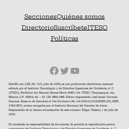
Secciones
Quiénes somos
Directorio
Suscríbete
ITESO
Políticas
Facebook
Twitter
YouTube
MAGIS, año LXII, No. 515, julio de 2026, es una publicación electrónica mensual
editada por el Instituto Tecnológico y de Estudios Superiores de Occidente, A. C.
(ITESO), Periférico Sur Manuel Gómez Morín 8585, Col. ITESO, Tlaquepaque, Jal.,
México, C.P. 45604, tel. + 52 (33) 3669-3486. Editor responsable: José Israel Carranza
Ramírez. Reserva de Derechos al Uso Exclusivo No. 04-2018-012310293000-203, ISSN:
2594-0872, ambos otorgados por el Instituto Nacional del Derecho de Autor.
Responsable de la última actualización de este número: Édgar Velasco, 1 de julio de
2026.
El contenido es responsabilidad de los autores. Se permite la reproducción previa
autorización del Instituto Tecnológico y de Estudios Superiores de Occidente, A. C.