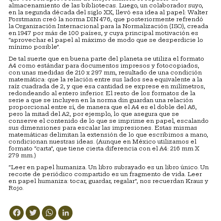
almacenamiento de las bibliotecas. Luego, un colaborador suyo,
en la segunda década del siglo XX, llevó esa idea al papel: Walter
Porstmann creó la norma DIN 476, que posteriormente refrendó
la Organización Internacional para la Normalización (ISO), creada
en 1947 por más de 100 países, y cuya principal motivación es
“aprovechar el papel al máximo de modo que se desperdicie lo
mínimo posible”.
De tal suerte que en buena parte del planeta se utiliza el formato
A4 como estándar para documentos impresos y fotocopiados,
con unas medidas de 210 x 297 mm, resultado de una condición
matemática: que la relación entre sus lados sea equivalente a la
raíz cuadrada de 2, y que esa cantidad se exprese en milímetros,
redondeando al entero inferior. El resto de los formatos de la
serie a que se incluyen en la norma din guardan una relación
proporcional entre sí, de manera que el A4 es el doble del A6,
pero la mitad del A2, por ejemplo, lo que asegura que se
conserve el contenido de lo que se imprime en papel, escalando
sus dimensiones para escalar las impresiones. Estas mismas
matemáticas delimitan la extensión de lo que escribimos a mano,
condicionan nuestras ideas. (Aunque en México utilizamos el
formato “carta”, que tiene cierta diferencia con el A4: 216 mm X
279 mm.)
“Leer en papel humaniza. Un libro subrayado es un libro único. Un
recorte de periódico compartido es un fragmento de vida. Leer
en papel humaniza: tocar, guardar, regalar”, nos recuerdan Kraus y
Rojo.
Facebook
Twitter
WhatsApp
LinkedIn