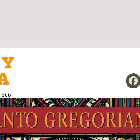
 Y
A
n
508