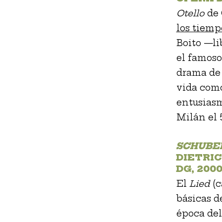
Otello
de 
los tiemp
Boito —li
el famoso
drama de 
vida como
entusiasm
Milán el 
SCHUBE
DIETRI
DG, 200
El
Lied
(c
básicas d
época de