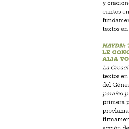
y oracion
cantos en 
fundament
textos en
HAYDN: 
LE CONC
ALIA VO
La Creac
textos en
del Génes
paraíso p
primera p
proclaman
firmament
acción de