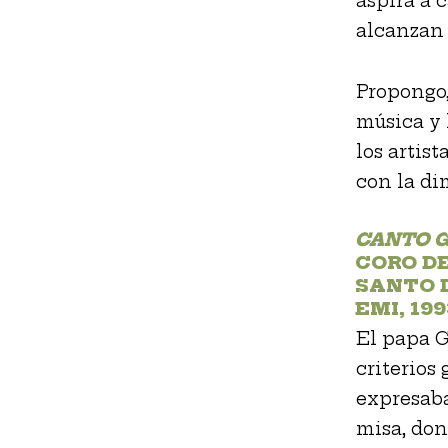
aspira a 
alcanzan 
Propongo,
música y 
los artist
con la di
CANTO 
CORO D
SANTO 
EMI, 199
El papa G
criterios 
expresaba
misa, do