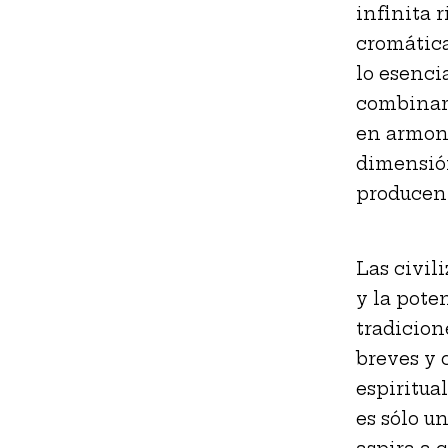
infinita 
cromática
lo esenci
combinarl
en armoní
dimensión
producen 
Las civil
y la pote
tradicion
breves y 
espiritua
es sólo u