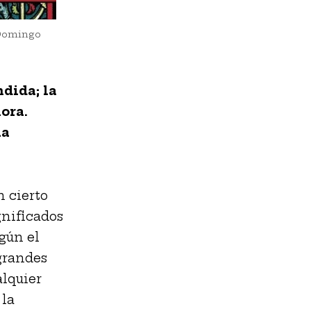
 Domingo
dida; la
ora.
ia
n cierto
gnificados
egún el
 grandes
alquier
 la