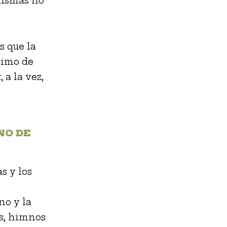
 mismas no
s que la
timo de
 a la vez,
NO DE
s y los
no y la
s, himnos