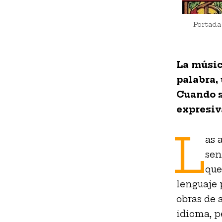
Portada
La músic
palabra,
Cuando s
expresiv
L
as 
sen
que
lenguaje 
obras de 
idioma, p