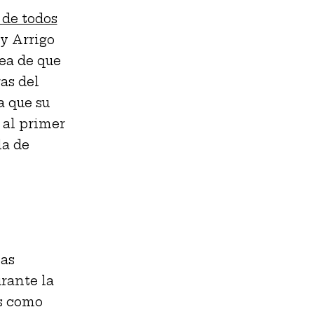
 de todos
 y Arrigo
ea de que
as del
a que su
 al primer
la de
mas
rante la
s como