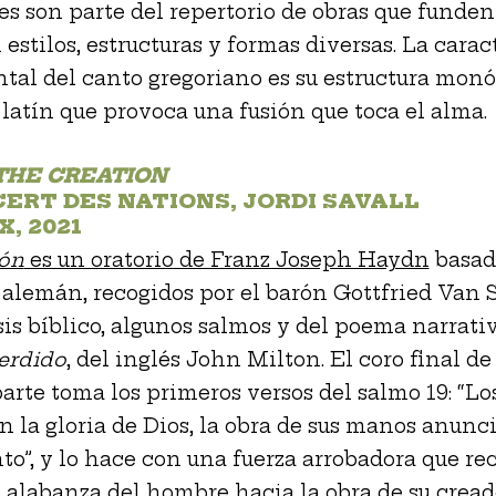
es son parte del repertorio de obras que funden
estilos, estructuras y formas diversas. La carac
al del canto gregoriano es su estructura monó
 latín que provoca una fusión que toca el alma.
THE CREATION
ERT DES NATIONS, JORDI SAVALL
X, 2021
ión
es un oratorio de Franz Joseph Haydn
basad
 alemán, recogidos por el barón Gottfried Van 
is bíblico, algunos salmos y del poema narrati
erdido
, del inglés John Milton. El coro final de
arte toma los primeros versos del salmo 19: “Los
 la gloria de Dios, la obra de sus manos anunci
o”, y lo hace con una fuerza arrobadora que rec
 alabanza del hombre hacia la obra de su cread