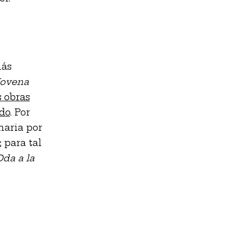
más
ovena
s obras
do
. Por
naria por
 para tal
Oda a la