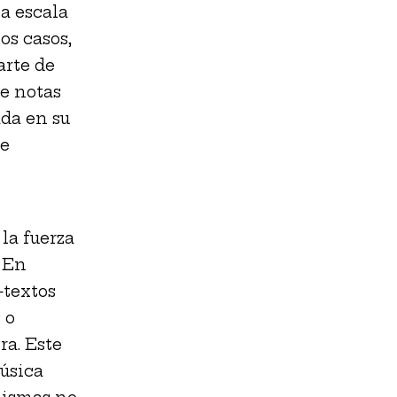
la escala
s casos,
arte de
de notas
da en su
ue
la fuerza
. En
—textos
 o
ra. Este
úsica