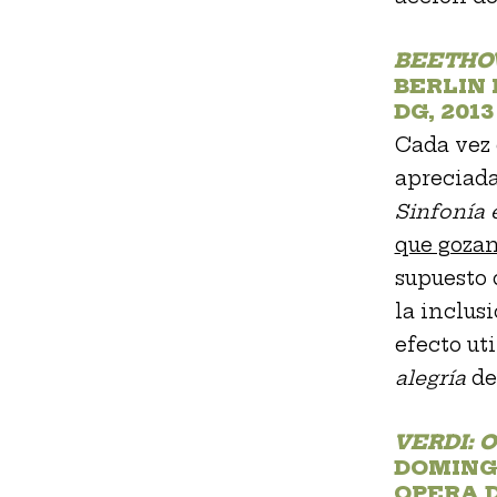
BEETHOV
BERLIN
DG, 2013
Cada vez 
apreciada
Sinfonía
que gozan
supuesto 
la inclus
efecto ut
alegría
de
VERDI: 
DOMINGO
OPERA D