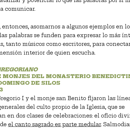
catalizar y potenciar lo que las palabras por sí
a comunicar.
 entonces, asomarnos a algunos ejemplos en lo
las palabras se funden para expresar lo más ín
as, tanto músicos como escritores, para conectar,
mensión interior de quien escucha.
GREGORIANO
E MONJES DEL MONASTERIO BENEDICTI
DOMINGO DE SILOS
3
regorio I y el monje san Benito fijaron las línea
generales del culto propio de la Iglesia, que se
n en dos clases de celebraciones: el oficio divi
nde
el canto sagrado es parte medular
. Salmodia