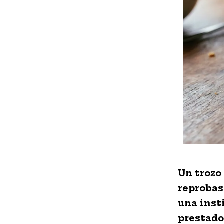
Un trozo
reprobast
una inst
prestado