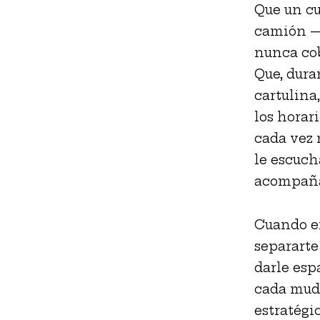
Que un cu
camión —y
nunca cob
Que, dura
cartulina
los horar
cada vez 
le escuch
acompañas
Cuando e
separarte
darle espa
cada muda
estratégi