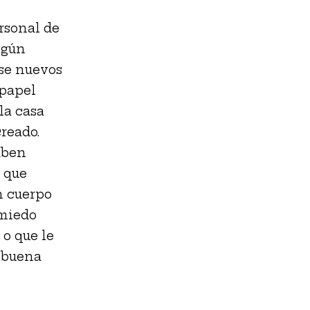
ersonal de
lgún
se nuevos
 papel
la casa
reado.
aben
 que
n cuerpo
 miedo
 o que le
s buena