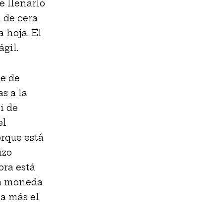
de llenarlo
a de cera
 hoja. El
gil.
te de
s a la
i de
el
orque está
izo
ora está
na moneda
ta más el