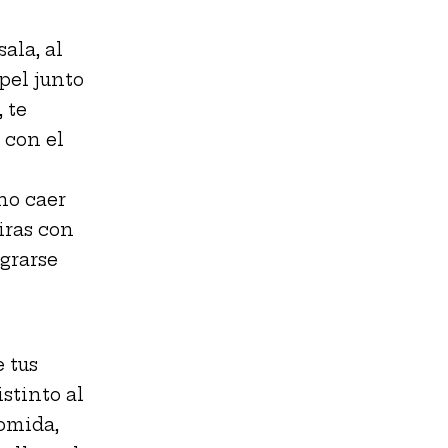
sala, al
apel junto
 te
 con el
no caer
iras con
egrarse
 tus
stinto al
comida,