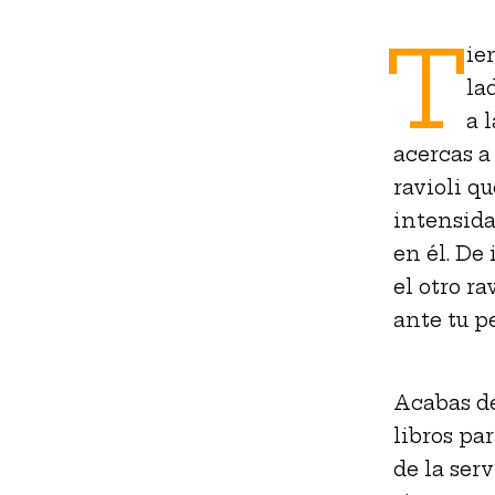
T
ie
la
a 
acercas a
ravioli q
intensida
en él. De
el otro ra
ante tu p
Acabas de
libros pa
de la serv