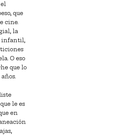
 el
eso, que
e cine.
ial, la
infantil,
eticiones
la. O eso
che que lo
 años.
iste
que le es
 que en
laneación
ajas,