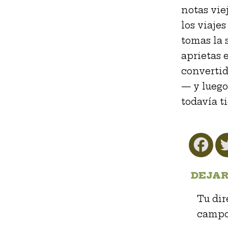
notas viej
los viajes
tomas la s
aprietas 
convertid
— y luego
todavía t
Fa
DEJAR
Tu dir
campo