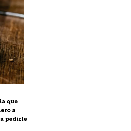
k
p
n
da que
nero a
a pedirle