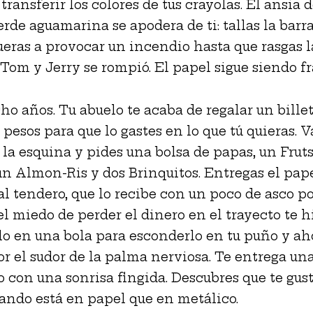
transferir los colores de tus crayolas. El ansia 
erde aguamarina se apodera de ti: tallas la barr
ueras a provocar un incendio hasta que rasgas la
 Tom y Jerry se rompió. El papel sigue siendo frá
ho años. Tu abuelo te acaba de regalar un bille
pesos para que lo gastes en lo que tú quieras. Va
 la esquina y pides una bolsa de papas, un Fruts
un Almon-Ris y dos Brinquitos. Entregas el pap
al tendero, que lo recibe con un poco de asco p
l miedo de perder el dinero en el trayecto te h
lo en una bola para esconderlo en tu puño y ah
r el sudor de la palma nerviosa. Te entrega u
 con una sonrisa fingida. Descubres que te gus
ando está en papel que en metálico.