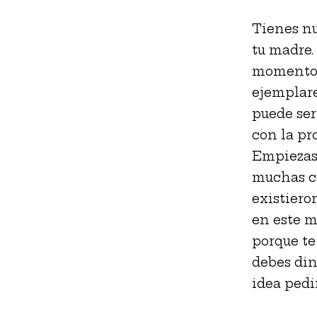
Tienes nu
tu madre.
momento 
ejemplare
puede ser
con la pr
Empiezas 
muchas co
existiero
en este m
porque te
debes din
idea pedir