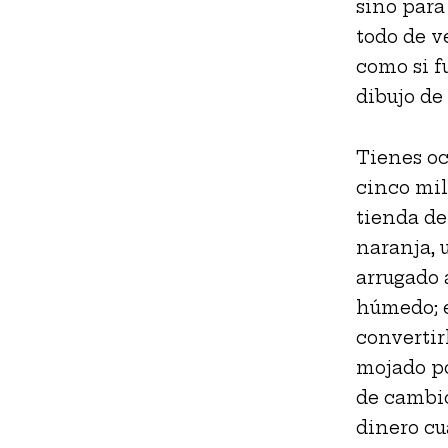
sino para 
todo de v
como si f
dibujo de
Tienes oc
cinco mil 
tienda de
naranja, 
arrugado 
húmedo; e
convertir
mojado po
de cambio
dinero cu