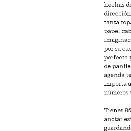
hechas de
dirección
tanta rop
papel cab
imaginaci
por su cue
perfecta 
de panflet
agenda te
importa a
números t
Tienes 85
anotar es
guardando 