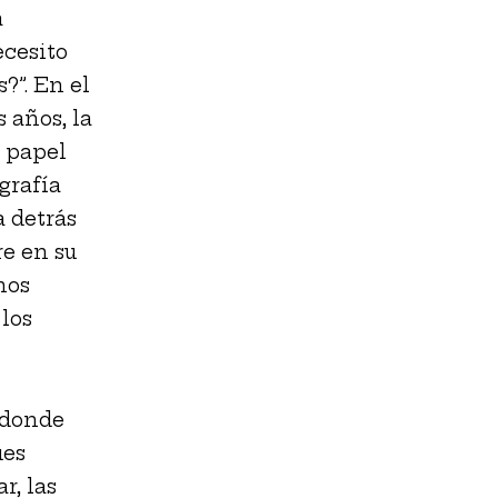
a
ecesito
?”. En el
 años, la
l papel
grafía
a detrás
re en su
nos
los
 donde
ues
r, las