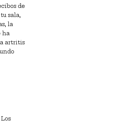
recibos de
tu sala,
s, la
e ha
 artritis
mundo
Los