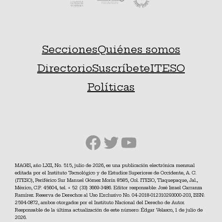
Secciones
Quiénes somos
Directorio
Suscríbete
ITESO
Políticas
Facebook
Twitter
YouTube
MAGIS, año LXII, No. 515, julio de 2026, es una publicación electrónica mensual
editada por el Instituto Tecnológico y de Estudios Superiores de Occidente, A. C.
(ITESO), Periférico Sur Manuel Gómez Morín 8585, Col. ITESO, Tlaquepaque, Jal.,
México, C.P. 45604, tel. + 52 (33) 3669-3486. Editor responsable: José Israel Carranza
Ramírez. Reserva de Derechos al Uso Exclusivo No. 04-2018-012310293000-203, ISSN:
2594-0872, ambos otorgados por el Instituto Nacional del Derecho de Autor.
Responsable de la última actualización de este número: Édgar Velasco, 1 de julio de
2026.