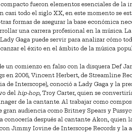
o compacto fueron elementos esenciales de la i
n casi todo el siglo XX, en este momento se es
tras formas de asegurar la base económica nec
rrollar una carrera profesional en la música. L
 Lady Gaga puede servir para analizar cómo tod
lcanzar el éxito en el ámbito de la música popul
e un comienzo en falso con la disquera Def J
s en 2006, Vincent Herbert, de Streamline Re
ria de Interscope), conoció a Lady Gaga y la pr
ivo del
hip-hop
, Troy Carter, quien se convertirí
ager de la cantante. Al trabajar como compos
de gran audiencia como Britney Spears y Pussyca
 conocería después al cantante Akon, quien l
con Jimmy Iovine de Interscope Records y la a