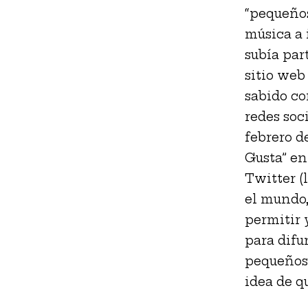
“pequeños
música a 
subía par
sitio web
sabido co
redes soc
febrero d
Gusta” en
Twitter (
el mundo,
permitir 
para difu
pequeños
idea de q