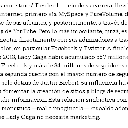
 monstruos”. Desde el inicio de su carrera, llevó
internet, primero vía MySpace y PureVolume, 
te de sus álbumes, y posteriormente, a través de
 y de YouTube. Pero lo más importante, quizá, es
nectar directamente con sus admiradores a trav
iales, en particular Facebook y Twitter. A final
e 2013, Lady Gaga había acumulado 55.7 millon
 Facebook y más de 34 millones de seguidores 
la segunda cuenta con el mayor número de segu
 sólo detrás de Justin Bieber). Su influencia ha 
y fomentar la creación de sitios y blogs de segu
ndir información. Esta relación simbiótica con
 monstruos —real o imaginaria— respalda adem
ue Lady Gaga no necesita marketing.