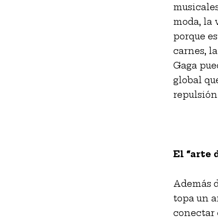
musicales
moda, la 
porque es
carnes, l
Gaga pue
global qu
repulsión
El “arte 
Además de
topa un a
conectar 