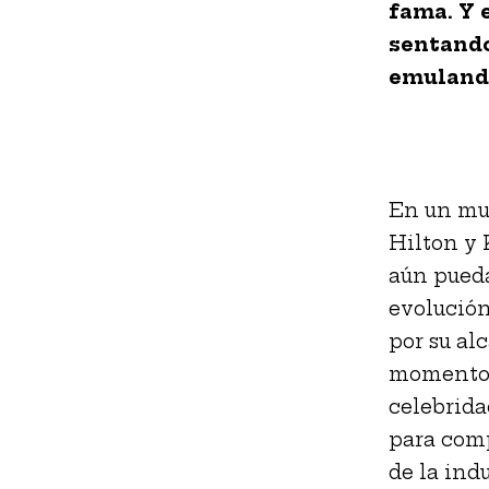
fama. Y 
sentando
emulando
En un mun
Hilton y 
aún pueda 
evolución
por su al
momento e
celebridad
para com
de la indu