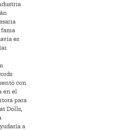
ndustria
tán
esaria
a fama
avía es
ar.
am
cords
esentó con
a en el
itora para
t Dolls,
a
yudaría a