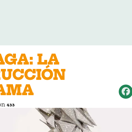
AGA: LA
UCCIÓN
FAMA
ión
433