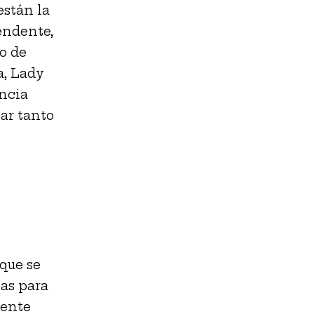
están la
endente,
do de
a, Lady
ncia
ar tanto
que se
as para
mente