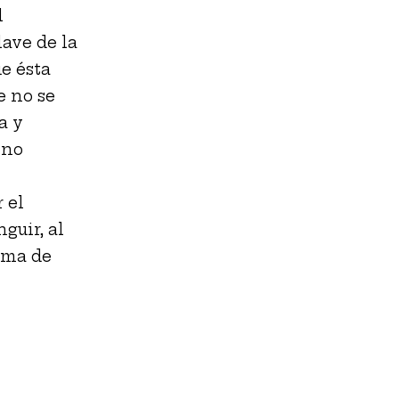
l
lave de la
e ésta
e no se
a y
 no
 el
guir, al
ama de