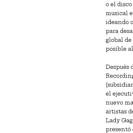
o el disc
musical e
ideando o
para desa
global de
posible a
Después d
Recording
(subsidia
el ejecut
nuevo man
artistas 
Lady Gaga
presentó 