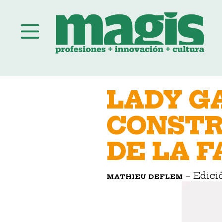
Saltar
al
LADY G
contenido
CONSTR
DE LA 
– Edic
MATHIEU DEFLEM