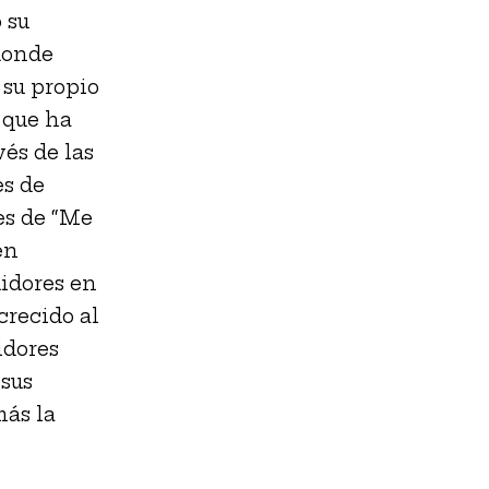
 su
donde
 su propio
 que ha
és de las
es de
es de “Me
en
idores en
crecido al
idores
 sus
ás la