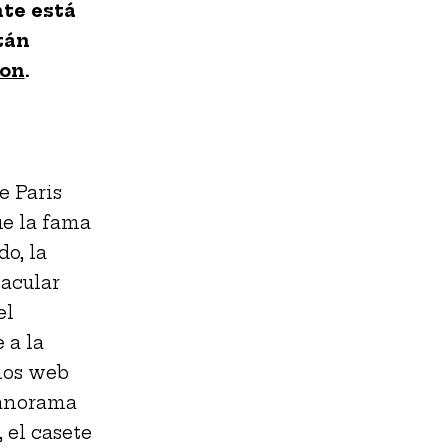
nte está
tán
son
.
e Paris
e la fama
do, la
tacular
el
 a la
tios web
panorama
 el casete