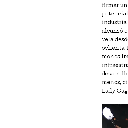
firmar un
potencial
industria
alcanzó el
veía desd
ochenta. 
menos imp
infraestr
desarrollo
menos, c
Lady Gag