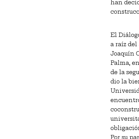
han decid
construcc
El Diálog
a raíz de
Joaquín C
Palma, en
de la seg
dio la bi
Universid
encuentro
coconstru
universit
obligació
Por su pa