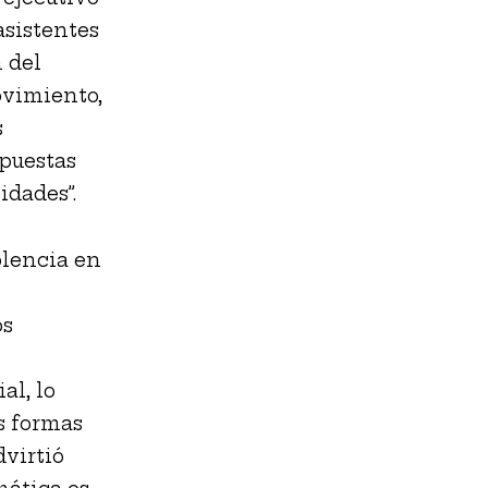
asistentes
 del
ovimiento,
s
opuestas
idades”.
olencia en
os
al, lo
as formas
dvirtió