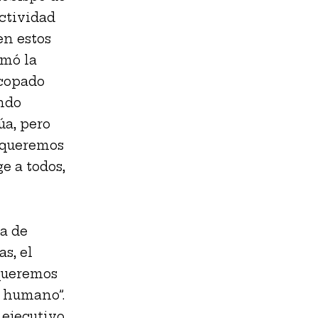
actividad
en estos
omó la
scopado
ndo
úa, pero
i queremos
e a todos,
a de
s, el
 queremos
e humano”.
 ejecutivo