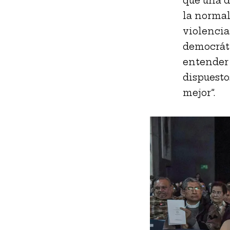
que una d
la normal
violencia
democráti
entender 
dispuesto
mejor”.