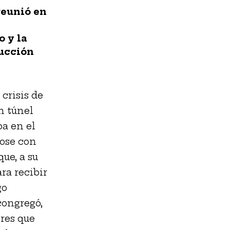
reunió en
o y la
ucción
crisis de
n túnel
a en el
dose con
ue, a su
ara recibir
go
congregó,
ores que