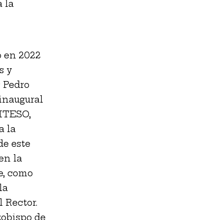
 la
o en 2022
s y
s Pedro
inaugural
 ITESO,
a la
de este
en la
e, como
la
 Rector.
zobispo de