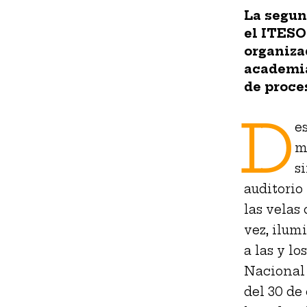
La segun
el ITESO
organizad
academia
de proce
D
e
m
s
auditorio
las velas
vez, ilumi
a las y l
Nacional 
del 30 de