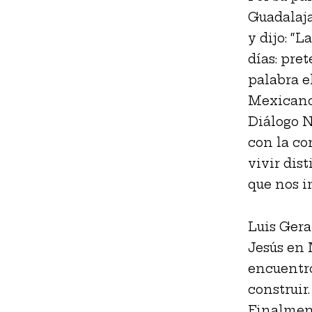
Guadalaja
y dijo: “
días: pre
palabra e
Mexicano,
Diálogo N
con la co
vivir dis
que nos i
Luis Gera
Jesús en 
encuentro
construir
Finalment