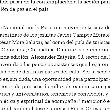
ido pasar de la contemplación a la acción para
ión de paz en el país.
o Nacional por la Paz es un movimiento surgid
l asesinato de los jesuitas Javier Campos Morale
ésar Mora Salazar, así como del guía de turista
 Cerocahui, Chihuahua. Durante la ceremonia 
unda edición, Alexander Zatyrka, SJ, rector del
envenida a las personas asistentes que llegaron 
ad desde distintas partes del país. “Ser la sede 
 es, sin duda, una oportunidad para participar 
cción de procesos de reflexión comunitaria qu
arias y universitarios, tenemos la convicción y 
n ética y espiritual de acompañar”, mencionó el
rte, el cardenal José Francisco Robes Ortega, ar