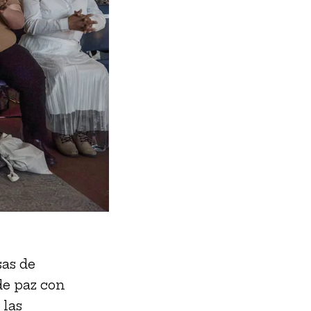
sas de
de paz con
 las