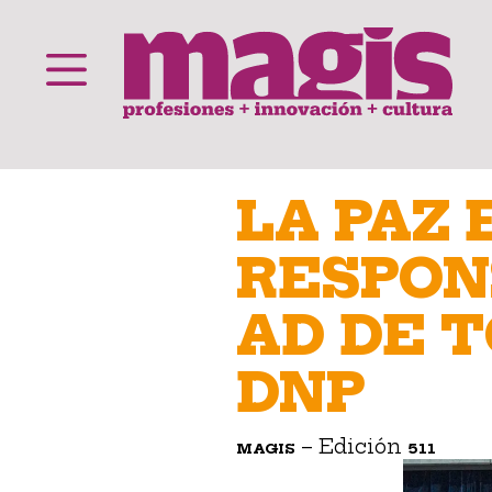
Saltar
al
LA PAZ 
contenido
RESPON
AD DE T
DNP
– Edición
MAGIS
511