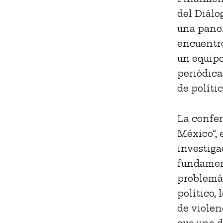
del Diálo
una panor
encuentro
un equipo
periódica
de políti
La confer
México”, 
investiga
fundament
problemáti
político, 
de violen