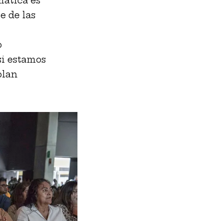
mática es
e de las
o
si estamos
plan