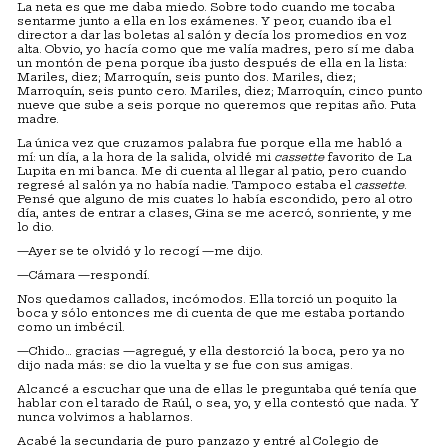
La neta es que me daba miedo. Sobre todo cuando me tocaba
sentarme junto a ella en los exámenes. Y peor, cuando iba el
director a dar las boletas al salón y decía los promedios en voz
alta. Obvio, yo hacía como que me valía madres, pero sí me daba
un montón de pena porque iba justo después de ella en la lista:
Mariles, diez; Marroquín, seis punto dos. Mariles, diez;
Marroquín, seis punto cero. Mariles, diez; Marroquín, cinco punto
nueve que sube a seis porque no queremos que repitas año. Puta
madre.
La única vez que cruzamos palabra fue porque ella me habló a
mí: un día, a la hora de la salida, olvidé mi
cassette
favorito de La
Lupita en mi banca. Me di cuenta al llegar al patio, pero cuando
regresé al salón ya no había nadie. Tampoco estaba el
cassette
.
Pensé que alguno de mis cuates lo había escondido, pero al otro
día, antes de entrar a clases, Gina se me acercó, sonriente, y me
lo dio.
—Ayer se te olvidó y lo recogí —me dijo.
—Cámara —respondí.
Nos quedamos callados, incómodos. Ella torció un poquito la
boca y sólo entonces me di cuenta de que me estaba portando
como un imbécil.
—Chido… gracias —agregué, y ella destorció la boca, pero ya no
dijo nada más: se dio la vuelta y se fue con sus amigas.
Alcancé a escuchar que una de ellas le preguntaba qué tenía que
hablar con el tarado de Raúl, o sea, yo, y ella contestó que nada. Y
nunca volvimos a hablarnos.
Acabé la secundaria de puro panzazo y entré al Colegio de