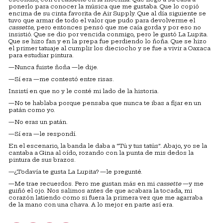
ponerlo para conocer la música que me gustaba. Que lo copió
encima de su cinta favorita de Air Supply. Que al día siguiente se
tuvo que armar de todo el valor que pudo para devolverme el
cassette
, pero entonces pensó que me caía gorda y por eso no
insistió. Que se dio por vencida conmigo, pero le gustó La Lupita.
Que se hizo fan y en la prepa fue perdiendo lo ñoña. Que se hizo
el primer tatuaje al cumplir los dieciocho y se fue a vivir a Oaxaca
para estudiar pintura.
—Nunca fuiste ñoña —le dije.
—Sí era —me contestó entre risas.
Insistí en que no y le conté mi lado de la historia.
—No te hablaba porque pensaba que nunca te ibas a fijar en un
patán como yo.
—No eras un patán.
—Sí era —le respondí.
En el escenario, la banda le daba a “Tú y tus tatús”. Abajo, yo se la
cantaba a Gina al oído, rozando con la punta de mis dedos la
pintura de sus brazos.
—¿Todavía te gusta La Lupita? —le pregunté.
—Me trae recuerdos. Pero me gustan más en mi
cassette
—y me
guiñó el ojo. Nos salimos antes de que acabara la tocada, mi
corazón latiendo como si fuera la primera vez que me agarraba
de la mano con una chava. A lo mejor en parte así era.
Facebook
Twitter
WhatsApp
LinkedIn