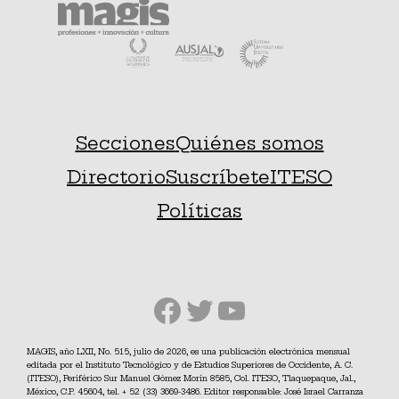
Secciones
Quiénes somos
Directorio
Suscríbete
ITESO
Políticas
Facebook
Twitter
YouTube
MAGIS, año LXII, No. 515, julio de 2026, es una publicación electrónica mensual
editada por el Instituto Tecnológico y de Estudios Superiores de Occidente, A. C.
(ITESO), Periférico Sur Manuel Gómez Morín 8585, Col. ITESO, Tlaquepaque, Jal.,
México, C.P. 45604, tel. + 52 (33) 3669-3486. Editor responsable: José Israel Carranza