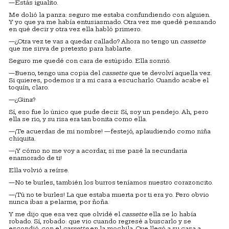
—Estás igualito.
Me dolió la panza: seguro me estaba confundiendo con alguien.
Y yo que ya me había entusiasmado. Otra vez me quedé pensando
en qué decir y otra vez ella habló primero.
—¿Otra vez te vas a quedar callado? Ahora no tengo un
cassette
que me sirva de pretexto para hablarte.
Seguro me quedé con cara de estúpido. Ella sonrió.
—Bueno, tengo una copia del
cassette
que te devolví aquella vez.
Si quieres, podemos ir a mi casa a escucharlo. Cuando acabe el
toquín, claro.
—¿Gina?
Sí, eso fue lo único que pude decir. Sí, soy un pendejo. Ah, pero
ella se rio, y su risa era tan bonita como ella.
—¡Te acuerdas de mi nombre! —festejó, aplaudiendo como niña
chiquita.
—¡Y cómo no me voy a acordar, si me pasé la secundaria
enamorado de ti!
Ella volvió a reírse.
—No te burles, también los burros teníamos nuestro corazoncito.
—¡Tú no te burles! La que estaba muerta por ti era yo. Pero obvio
nunca ibas a pelarme, por ñoña.
Y me dijo que esa vez que olvidé el
cassette
ella se lo había
robado. Sí, robado: que vio cuando regresé a buscarlo y se
escondió, con el
cassette
en la mochila. Que llegó a su casa a