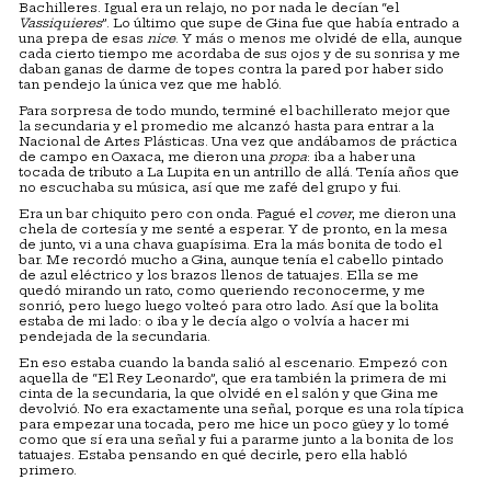
Bachilleres. Igual era un relajo, no por nada le decían “el
Vassiquieres
”. Lo último que supe de Gina fue que había entrado a
una prepa de esas
nice
. Y más o menos me olvidé de ella, aunque
cada cierto tiempo me acordaba de sus ojos y de su sonrisa y me
daban ganas de darme de topes contra la pared por haber sido
tan pendejo la única vez que me habló.
Para sorpresa de todo mundo, terminé el bachillerato mejor que
la secundaria y el promedio me alcanzó hasta para entrar a la
Nacional de Artes Plásticas. Una vez que andábamos de práctica
de campo en Oaxaca, me dieron una
propa
: iba a haber una
tocada de tributo a La Lupita en un antrillo de allá. Tenía años que
no escuchaba su música, así que me zafé del grupo y fui.
Era un bar chiquito pero con onda. Pagué el
cover
, me dieron una
chela de cortesía y me senté a esperar. Y de pronto, en la mesa
de junto, vi a una chava guapísima. Era la más bonita de todo el
bar. Me recordó mucho a Gina, aunque tenía el cabello pintado
de azul eléctrico y los brazos llenos de tatuajes. Ella se me
quedó mirando un rato, como queriendo reconocerme, y me
sonrió, pero luego luego volteó para otro lado. Así que la bolita
estaba de mi lado: o iba y le decía algo o volvía a hacer mi
pendejada de la secundaria.
En eso estaba cuando la banda salió al escenario. Empezó con
aquella de “El Rey Leonardo”, que era también la primera de mi
cinta de la secundaria, la que olvidé en el salón y que Gina me
devolvió. No era exactamente una señal, porque es una rola típica
para empezar una tocada, pero me hice un poco güey y lo tomé
como que sí era una señal y fui a pararme junto a la bonita de los
tatuajes. Estaba pensando en qué decirle, pero ella habló
primero.