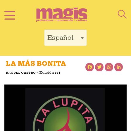
Saltar
al
contenido
LA MÁS BONITA
Facebook
Twitter
WhatsApp
LinkedIn
– Edición
RAQUEL CASTRO
491