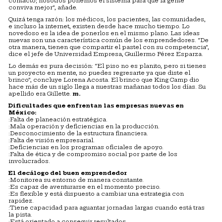
contacto; nosotros ponemos el sistema para que la gente
conviva mejor”, añade.
Quizá tenga razón: los médicos, los pacientes, las comunidades,
e incluso la internet, existen desde hace mucho tiempo. Lo
novedoso es la idea de ponerlos en el mismo plano. Las ideas
nuevas son una característica común de los emprendedores. “De
otra manera, tienen que compartir el pastel con su competencia”,
dice el jefe de Universidad Empresa, Guillermo Pérez Esparza.
Lo demás es pura decisión: “El piso no es planito, pero si tienes
un proyecto en mente, no puedes regresarte ya que diste el
brinco”, concluye Lorena Acosta. El brinco que King Camp dio
hace más de un siglo llega a nuestras mañanas todos los días. Su
apellido era Gillette.
m.
Dificultades que enfrentan las empresas nuevas en
México:
:Falta de planeación estratégica.
:Mala operación y deficiencias en la producción.
:Desconocimiento de la estructura financiera.
:Falta de visión empresarial.
:Deficiencias en los programas oficiales de apoyo.
:Falta de ética y de compromiso social por parte de los
involucrados.
El decálogo del buen emprendedor
:Monitorea su entorno de manera constante.
:Es capaz de aventurarse en el momento preciso.
:Es flexible y está dispuesto a cambiar una estrategia con
rapidez.
:Tiene capacidad para aguantar jornadas largas cuando está tras
la pista.
:Está orientado a conseguir resultados.