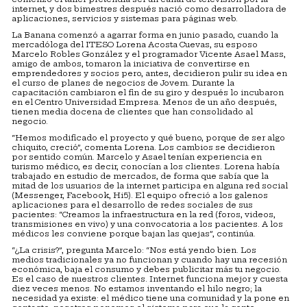
internet, y dos bimestres después nació como desarrolladora de
aplicaciones, servicios y sistemas para páginas web.
La Banana comenzó a agarrar forma en junio pasado, cuando la
mercadóloga del ITESO Lorena Acosta Cuevas, su esposo
Marcelo Robles González y el programador Vicente Asael Mass,
amigo de ambos, tomaron la iniciativa de convertirse en
emprendedores y socios pero, antes, decidieron pulir su idea en
el curso de planes de negocios de Jovem. Durante la
capacitación cambiaron el fin de su giro y después lo incubaron
en el Centro Universidad Empresa. Menos de un año después,
tienen media docena de clientes que han consolidado al
negocio.
“Hemos modificado el proyecto y qué bueno, porque de ser algo
chiquito, creció”, comenta Lorena. Los cambios se decidieron
por sentido común. Marcelo y Asael tenían experiencia en
turismo médico, es decir, conocían a los clientes. Lorena había
trabajado en estudio de mercados, de forma que sabía que la
mitad de los usuarios de la internet participa en alguna red social
(Messenger, Facebook, Hi5). El equipo ofreció a los galenos
aplicaciones para el desarrollo de redes sociales de sus
pacientes: “Creamos la infraestructura en la red (foros, videos,
transmisiones en vivo) y una convocatoria a los pacientes. A los
médicos les conviene porque bajan las quejas”, continúa.
“¿La crisis?”, pregunta Marcelo: “Nos está yendo bien. Los
medios tradicionales ya no funcionan y cuando hay una recesión
económica, baja el consumo y debes publicitar más tu negocio.
Es el caso de nuestros clientes. Internet funciona mejor y cuesta
diez veces menos. No estamos inventando el hilo negro; la
necesidad ya existe: el médico tiene una comunidad y la pone en