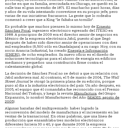
noche en que su familia, avecindada en Chicago, se quedó en la
calle tras el gran incendio de 1871. El muchacho pasó horas, días
y años de su vida intentando convertirse en su propio jefe, pero
varias de sus iniciativas fracasaron. La gente que lo rodeaba
comenzó a creer que a King “le faltaba un tornillo”.
Es probable que muchos piensen lo mismo hoy de
Ernesto
Sánchez Proal
, ingeniero electrónico egresado del ITESO en
1988. A principios de 2009 era el director
senior
de negocios en
México de la empresa electrónica Jabil, puesto al que llegó
después de haber sido director
senior
de operaciones con diez
mil empleados (6,500 sólo en Guadalajara) a su cargo. Hoy, con su
socio Arancia Industrial, ha creado
Energía e Información
(ENERI)
, de ocho empleados. Su nuevo oficio es el diseño de
soluciones tecnológicas para el ahorro de energía en edificios
medianos y pequeños: una contribución firme contra el
calentamiento global.
La decisión de Sánchez Proal no se debió a que su relación con
Jabil anduviera mal. Al contrario, el 5 de marzo de 2004,
The Wall
Street Journal
le otorgó la primera plana de su edición, porque
puso al día a la industria electrónica del país. Un año después, en
2005, el equipo que él comandaba fue reconocido con el Premio
Nacional del Trabajo, y luego la revista
Manufactura
, del Grupo
Expansión, lo nombró Manufacturero del Año (
MAGIS, agosto de
2005
).
Algunas hazañas del multipremiado: haber logrado la
reconversión del modelo de manufactura y el incremento en las
ventas de la trasnacional. En otras palabras, que una línea de
producción que ensamblaba tres modelos electrónicos
diferentes hiciera 30 o 40, y que durante 2006 la empresa