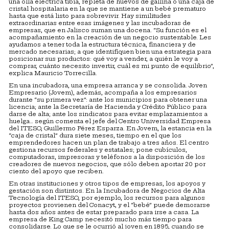
una olla eléctrica tibia, repleta de huevos de gallina o una caja de
cristal hospitalaria en la que se mantiene a un bebé prematuro
hasta que está listo para sobrevivir. Hay similitudes
extraordinarias entre esas imágenes y las incubadoras de
empresas, que en Jalisco suman una docena. “Su función es el
acompañamiento en la creación de un negocio sustentable. Les
ayudamos a tener toda la estructura técnica, financiera y de
mercado necesarias; a que identifiquen bien una estrategia para
posicionar sus productos: qué voy a vender, a quién le voy a
comprar, cuánto necesito invertir, cuál es mi punto de equilibrio”,
explica Mauricio Torrecilla.
En una incubadora, una empresa arranca y se consolida. Joven
Empresario (Jovem), además, acompaña a los empresarios
durante “su primera vez”: ante los municipios para obtener una
licencia; ante la Secretaría de Hacienda y Crédito Público para
darse de alta; ante los sindicatos para evitar emplazamientos a
huelga… según comenta el jefe del Centro Universidad Empresa
del ITESO, Guillermo Pérez Esparza. En Jovem, la estancia en la
“caja de cristal” dura siete meses, tiempo en el que los
emprendedores hacen un plan de trabajo a tres años. El centro
gestiona recursos federales y estatales; pone cubículos,
computadoras, impresoras y teléfonos a la disposición de los
creadores de nuevos negocios, que sólo deben aportar 20 por
ciento del apoyo que reciben.
En otras instituciones y otros tipos de empresas, los apoyos y
gestación son distintos. En la Incubadora de Negocios de Alta
Tecnología del ITESO, por ejemplo, los recursos para algunos
proyectos provienen del Conacyt, y el “bebé” puede demorarse
hasta dos años antes de estar preparado para irse a casa. La
empresa de King Camp necesitó mucho más tiempo para
consolidarse. Lo que se le ocurrió al joven en 1895, cuando se