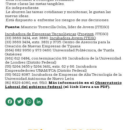
:Tiene claras las metas tangibles.
:Es independiente.
:Le aburren las tareas cotidianas y monótonas; le gustan las
nuevas ideas.
:Está dispuesto a enfrentar los riesgos de sus decisiones.
Fuente:
Mauricio Torrecilla Colin, líder de Jovem (ITESO)
Incubadora de Empresas Tecnológicas
(
Proginnt
, ITESO)
(33) 3669 3434, ext. 3880.
Incubadora Jovem-ITESO
(33) 3669 3434, exts. 3831 y 3735. Centro de Asesoría para la
Creación de Nuevas Empresas de Tijuana
(664) 682 9950 y 973 0460. Universidad Politécnica, de Tuxtla
Gutiérrez
(961) 612 0484, con terminación 99. Incubadora de la Universidad
de Londres (Distrito Federal)
(55) 5264 3455 y 5264 3461, exts. 62 y 66. Incubadora
Emprendedores UNAM/FCA (Distrito Federal)
(55) 5622 8387. Incubadora de Empresas de Alta Tecnología de la
Universidad Autónoma de Nuevo León
(81) 8329 4080, ext. 5510.
Más información en el
Observatorio
Laboral del gobierno federal
(el link lleva a un PDF).
Facebook
Twitter
WhatsApp
LinkedIn