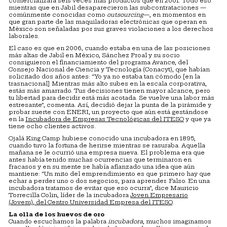
comercializara seis veces más productos que en 2001. Todo eso
mientras que en Jabil desaparecieron las subcontrataciones —
comúnmente conocidas como
outsourcing
—, en momentos en
que gran parte de las maquiladoras electrónicas que operan en
México son señaladas por sus graves violaciones a los derechos
laborales.
El caso es que en 2006, cuando estaba en una de las posiciones
más altas de Jabil en México, Sánchez Proal y su socio
consiguieron el financiamiento del programa Avance, del
Consejo Nacional de Ciencia y Tecnología (Conacyt), que habían
solicitado dos años antes: “Yo ya no estaba tan cómodo [en la
trasnacional] Mientras más alto subes en la escala corporativa,
estás más amarrado. Tus decisiones tienen mayor alcance, pero
tu libertad para decidir está más acotada. Se vuelve una labor más
estresante”, comenta. Así, decidió dejar la punta de la pirámide y
probar suerte con ENERI, un proyecto que aún está gestándose
en la
Incubadora de Empresas Tecnológicas del ITESO
y que ya
tiene ocho clientes activos.
Ojalá King Camp hubiese conocido una incubadora en 1895,
cuando tuvo la fortuna de herirse mientras se rasuraba. Aquella
mañana se le ocurrió una empresa nueva. El problema era que
antes había tenido muchas ocurrencias que terminaron en
fracasos y en su mente se había afianzado una idea que aún
mantiene: “Un mito del emprendimiento es que primero hay que
echar a perder uno o dos negocios, para aprender. Falso. En una
incubadora tratamos de evitar que eso ocurra”, dice Mauricio
Torrecilla Colin, líder de la incubadora
Joven Empresario
(Jovem), del Centro Universidad Empresa del ITESO
.
La olla de los huevos de oro
Cuando escuchamos la palabra
incubadora
, muchos imaginamos