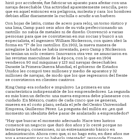
hirió por accidente, fue fabricar un aparato para afeitar con una
navaja desechable. Una actividad aparentemente sencilla, pero
que en aquel entonces era peligrosa, molesta y cara: los hombres
debían afilar diariamente la cuchilla o acudir a un barbero.
Con hojas de latón, cintas de acero para reloj, un torno rústico y
una lima, Camp pasó seis años de su vida perfeccionando un
rastrillo: no sabía de metales ni de diseño. Convenció a varias
personas para que se convirtieran en sus socias y buscó a un
especialista, el ingeniero William Nickerson, con quien ideó la
forma en “T” de los rastrillos. En 1902, la nueva manera de
arreglarse la barba se había inventado, pero Camp y Nickerson
no tenían un solo centavo. Innovaron otra vez: se anunciaron en
las revistas masculinas de la época, con lo que en 1904
vendieron 90 mil máquinas y 123 mil navajas desechables.
Durante la Primera Guerra Mundial, el gobierno de Estados
Unidos les compró tres millones y medio de aparatos y 32
millones de navajas, de modo que los que regresaron del frente
se convirtieron en clientes cautivos.
King Camp era soñador e impulsivo. La primera es una
característica indispensable de los emprendedores. La segunda
es más bien un defecto: una nueva empresa debe planearse con
cuidado. En México, cuatro de cada cinco que se generan,
mueren en el corto plazo, señala el jefe del Centro Universidad
Empresa, Guillermo Pérez. La pregunta del millón es: ¿en qué
momento un idealista debe pasar de asalariado a emprendedor?
“Hay que buscar el momento adecuado. Hace tres lustros
comencé un negocio que duró dos años y lo cerré porque no
tenía tiempo, conexiones, ni un entrenamiento básico en
administración. Ahora creo que, si no hago esto, en diez años me
voy a arrepentir por no haberlo intentado”, responde Ernesto