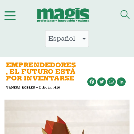
Saltar
al
contenido
EMPRENDEDORES
, EL FUTURO ESTÁ
POR INVENTARSE
Facebook
Twitter
WhatsApp
LinkedIn
– Edición
VANESA ROBLES
410