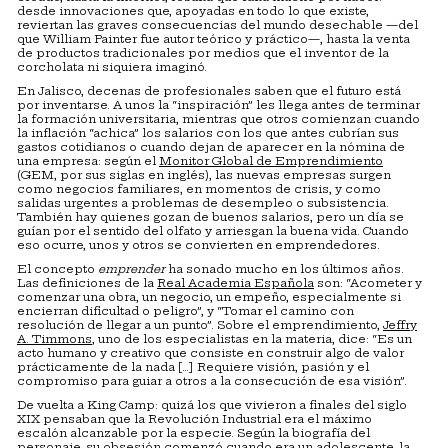
desde innovaciones que, apoyadas en todo lo que existe,
reviertan las graves consecuencias del mundo desechable —del
que William Painter fue autor teórico y práctico—, hasta la venta
de productos tradicionales por medios que el inventor de la
corcholata ni siquiera imaginó.
En Jalisco, decenas de profesionales saben que el futuro está
por inventarse. A unos la “inspiración” les llega antes de terminar
la formación universitaria, mientras que otros comienzan cuando
la inflación “achica” los salarios con los que antes cubrían sus
gastos cotidianos o cuando dejan de aparecer en la nómina de
una empresa: según el
Monitor Global de Emprendimiento
(GEM, por sus siglas en inglés), las nuevas empresas surgen
como negocios familiares, en momentos de crisis, y como
salidas urgentes a problemas de desempleo o subsistencia.
También hay quienes gozan de buenos salarios, pero un día se
guían por el sentido del olfato y arriesgan la buena vida. Cuando
eso ocurre, unos y otros se convierten en emprendedores.
El concepto
emprender
ha sonado mucho en los últimos años.
Las definiciones de la
Real Academia Española
son: “Acometer y
comenzar una obra, un negocio, un empeño, especialmente si
encierran dificultad o peligro”, y “Tomar el camino con
resolución de llegar a un punto”. Sobre el emprendimiento,
Jeffry
A. Timmons
, uno de los especialistas en la materia, dice: “Es un
acto humano y creativo que consiste en construir algo de valor
prácticamente de la nada […] Requiere visión, pasión y el
compromiso para guiar a otros a la consecución de esa visión”.
De vuelta a King Camp: quizá los que vivieron a finales del siglo
XIX pensaban que la Revolución Industrial era el máximo
escalón alcanzable por la especie. Según la biografía del
personaje, su obsesión comenzó cuando era un adolescente, la