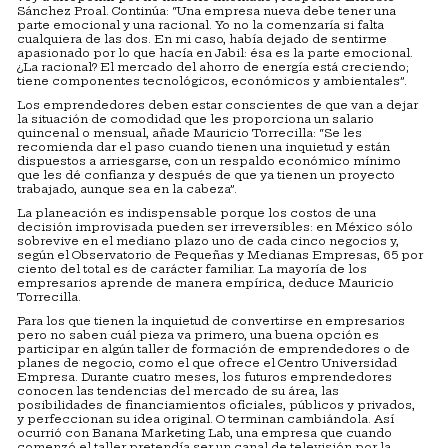
Sánchez Proal. Continúa: “Una empresa nueva debe tener una
parte emocional y una racional. Yo no la comenzaría si falta
cualquiera de las dos. En mi caso, había dejado de sentirme
apasionado por lo que hacía en Jabil: ésa es la parte emocional.
¿La racional? El mercado del ahorro de energía está creciendo;
tiene componentes tecnológicos, económicos y ambientales”.
Los emprendedores deben estar conscientes de que van a dejar
la situación de comodidad que les proporciona un salario
quincenal o mensual, añade Mauricio Torrecilla: “Se les
recomienda dar el paso cuando tienen una inquietud y están
dispuestos a arriesgarse, con un respaldo económico mínimo
que les dé confianza y después de que ya tienen un proyecto
trabajado, aunque sea en la cabeza”.
La planeación es indispensable porque los costos de una
decisión improvisada pueden ser irreversibles: en México sólo
sobrevive en el mediano plazo uno de cada cinco negocios y,
según el Observatorio de Pequeñas y Medianas Empresas, 65 por
ciento del total es de carácter familiar. La mayoría de los
empresarios aprende de manera empírica, deduce Mauricio
Torrecilla.
Para los que tienen la inquietud de convertirse en empresarios
pero no saben cuál pieza va primero, una buena opción es
participar en algún taller de formación de emprendedores o de
planes de negocio, como el que ofrece el Centro Universidad
Empresa. Durante cuatro meses, los futuros emprendedores
conocen las tendencias del mercado de su área, las
posibilidades de financiamientos oficiales, públicos y privados,
y perfeccionan su idea original. O terminan cambiándola. Así
ocurrió con Banana Marketing Lab, una empresa que cuando
comenzó el taller pretendía ser un canal de televisión por la