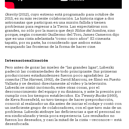
Gravity
(2012), cuyo estreno está programado para octubre de
2013, es su más reciente colaboración. La historia sigue a dos
astronautas que participan en una misión fallida y tienen
problemas para regresar a la Tierra. Las expectativas son
grandes, no sólo por la marca que dejó
Niños del hombre
, sino
porque, según comentó Guillermo del Toro, James Cameron dijo
que es una cinta adelantada “como cinco años”. El cineasta
tapatío, por su parte, ha considerado que ambos están
empujando las fronteras de la forma de hacer cine.
Internacionalización
Pero antes de gozar las mieles de “las grandes ligas”, Lubezki
padeció las contrariedades de todo principiante. Sus primeras
producciones estadunidenses fueron poco agradables:
La
cosecha
(
The Harvest
, 1992), de David Marconi, se filmó en Puerto
Vallarta y se destinó directamente al video y la televisión.
Lubezki se sintió incómodo, entre otras cosas, por el
desconocimiento del equipo y su dinámica, y ante la presión por
cumplir con los tiempos establecidos. En
Twenty Bucks
(1993),
de Keva Rosenfeld, no tuvo tiempo de hacer preproducción,
conoció al realizador un día antes de iniciar el rodaje y contó con
un ineficiente grupo de colaboradores, con el que tuvo más de un
problema. Lubezki atribuye las deficiencias a que el personal no
era sindicalizado y tenía poca experiencia. Los resultados no
fueron los deseados, y casi la mitad de la cinta —reconoce— está
desenfocada.