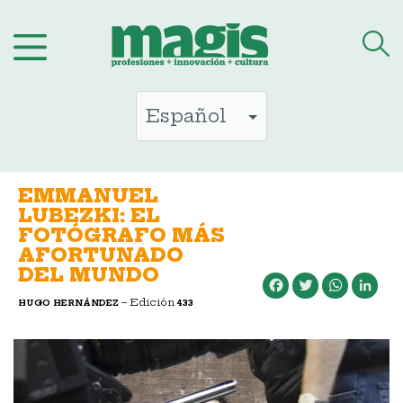
Saltar
al
contenido
EMMANUEL
LUBEZKI: EL
FOTÓGRAFO MÁS
AFORTUNADO
DEL MUNDO
Facebook
Twitter
WhatsApp
LinkedIn
– Edición
HUGO HERNÁNDEZ
433