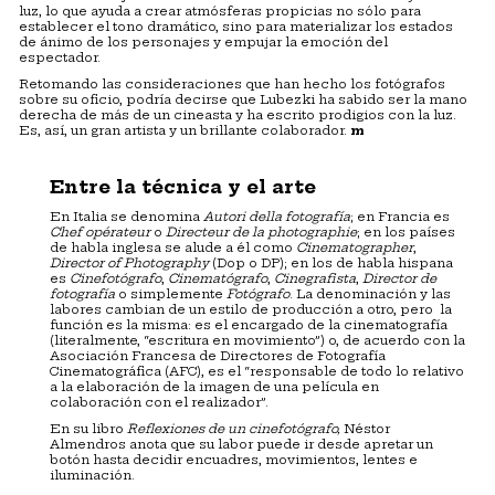
luz, lo que ayuda a crear atmósferas propicias no sólo para
establecer el tono dramático, sino para materializar los estados
de ánimo de los personajes y empujar la emoción del
espectador.
Retomando las consideraciones que han hecho los fotógrafos
sobre su oficio, podría decirse que Lubezki ha sabido ser la mano
derecha de más de un cineasta y ha escrito prodigios con la luz.
Es, así, un gran artista y un brillante colaborador.
m
Entre la técnica y el arte
En Italia se denomina
Autori della fotografía
; en Francia es
Chef opérateur
o
Directeur de la photographie
; en los países
de habla inglesa se alude a él como
Cinematographer
,
Director of Photography
(Dop o DP); en los de habla hispana
es
Cinefotógrafo
,
Cinematógrafo
,
Cinegrafista
,
Director de
fotografía
o simplemente
Fotógrafo
. La denominación y las
labores cambian de un estilo de producción a otro, pero la
función es la misma: es el encargado de la cinematografía
(literalmente, “escritura en movimiento”) o, de acuerdo con la
Asociación Francesa de Directores de Fotografía
Cinematográfica (AFC), es el “responsable de todo lo relativo
a la elaboración de la imagen de una película en
colaboración con el realizador”.
En su libro
Reflexiones de un cinefotógrafo,
Néstor
Almendros anota que su labor puede ir desde apretar un
botón hasta decidir encuadres, movimientos, lentes e
iluminación.