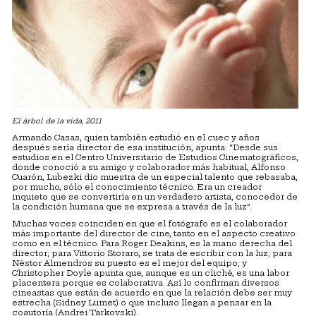
El árbol de la vida, 2011
Armando Casas, quien también estudió en el cuec y años
después sería director de esa institución, apunta: “Desde sus
estudios en el Centro Universitario de Estudios Cinematográficos,
donde conoció a su amigo y colaborador más habitual, Alfonso
Cuarón, Lubezki dio muestra de un especial talento que rebasaba,
por mucho, sólo el conocimiento técnico. Era un creador
inquieto que se convertiría en un verdadero artista, conocedor de
la condición humana que se expresa a través de la luz”.
Muchas voces coinciden en que el fotógrafo es el colaborador
más importante del director de cine, tanto en el aspecto creativo
como en el técnico. Para Roger Deakins, es la mano derecha del
director; para Vittorio Storaro, se trata de escribir con la luz; para
Néstor Almendros su puesto es el mejor del equipo; y
Christopher Doyle apunta que, aunque es un cliché, es una labor
placentera porque es colaborativa. Así lo confirman diversos
cineastas que están de acuerdo en que la relación debe ser muy
estrecha (Sidney Lumet) o que incluso llegan a pensar en la
coautoría (Andrei Tarkovski).