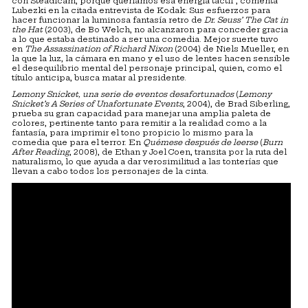
con Steadicam, porque queríamos esa energía táctil”, comenta
Lubezki en la citada entrevista de Kodak: Sus esfuerzos para
hacer funcionar la luminosa fantasía retro de
Dr. Seuss’ The Cat in
the Hat
(2003), de Bo Welch, no alcanzaron para conceder gracia
a lo que estaba destinado a ser una comedia. Mejor suerte tuvo
en
The Assassination of Richard Nixon
(2004) de Niels Mueller, en
la que la luz, la cámara en mano y el uso de lentes hacen sensible
el desequilibrio mental del personaje principal, quien, como el
título anticipa, busca matar al presidente.
Lemony Snicket, una serie de eventos desafortunados
(
Lemony
Snicket’s A Series of Unafortunate Events
, 2004), de Brad Siberling,
prueba su gran capacidad para manejar una amplia paleta de
colores, pertinente tanto para remitir a la realidad como a la
fantasía, para imprimir el tono propicio lo mismo para la
comedia que para el terror. En
Quémese después de leerse
(
Burn
After Reading
, 2008), de Ethan y Joel Coen, transita por la ruta del
naturalismo, lo que ayuda a dar verosimilitud a las tonterías que
llevan a cabo todos los personajes de la cinta.