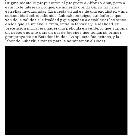
Originalmente le propusieron el proyecto a Alfonso Arau, pero a
éste no le interesó porque, de acuerdo con
El Chivo
, no había
estrellas involucradas. La puesta visual es de una exquisitez y una
suntuosidad sobresalientes: Lubezki consigue atmósferas que
van de la calidez a la frialdad y que ayudan a establecer los tonos
en los que se mueve la cinta, entre la fantasía y la realidad. Su
pretensión inicial era hacer una película en verde, lo que suponía
un riesgo enorme para un par de jóvenes que tenían su primer
gran proyecto en Estados Unidos. La apuesta fue exitosa, y la
labor de Lubezki alcanzó para la nominación al Oscar.