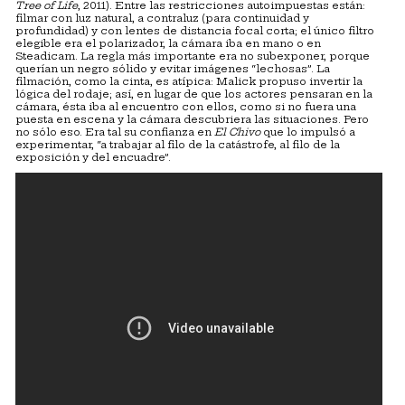
Tree of Life
, 2011). Entre las restricciones autoimpuestas están:
filmar con luz natural, a contraluz (para continuidad y
profundidad) y con lentes de distancia focal corta; el único filtro
elegible era el polarizador, la cámara iba en mano o en
Steadicam. La regla más importante era no subexponer, porque
querían un negro sólido y evitar imágenes “lechosas”. La
filmación, como la cinta, es atípica: Malick propuso invertir la
lógica del rodaje; así, en lugar de que los actores pensaran en la
cámara, ésta iba al encuentro con ellos, como si no fuera una
puesta en escena y la cámara descubriera las situaciones. Pero
no sólo eso. Era tal su confianza en
El Chivo
que lo impulsó a
experimentar, “a trabajar al filo de la catástrofe, al filo de la
exposición y del encuadre”.