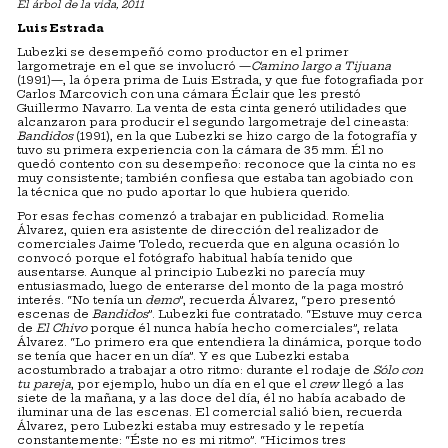
El árbol de la vida, 2011
Luis Estrada
Lubezki se desempeñó como productor en el primer
largometraje en el que se involucró —
Camino largo a Tijuana
(1991)—, la ópera prima de Luis Estrada, y que fue fotografiada por
Carlos Marcovich con una cámara Éclair que les prestó
Guillermo Navarro. La venta de esta cinta generó utilidades que
alcanzaron para producir el segundo largometraje del cineasta:
Bandidos
(1991), en la que Lubezki se hizo cargo de la fotografía y
tuvo su primera experiencia con la cámara de 35 mm. Él no
quedó contento con su desempeño: reconoce que la cinta no es
muy consistente; también confiesa que estaba tan agobiado con
la técnica que no pudo aportar lo que hubiera querido.
Por esas fechas comenzó a trabajar en publicidad. Romelia
Álvarez, quien era asistente de dirección del realizador de
comerciales Jaime Toledo, recuerda que en alguna ocasión lo
convocó porque el fotógrafo habitual había tenido que
ausentarse. Aunque al principio Lubezki no parecía muy
entusiasmado, luego de enterarse del monto de la paga mostró
interés. “No tenía un
demo
”, recuerda Álvarez, “pero presentó
escenas de
Bandidos
”. Lubezki fue contratado. “Estuve muy cerca
de
El
Chivo
porque él nunca había hecho comerciales”, relata
Álvarez. “Lo primero era que entendiera la dinámica, porque todo
se tenía que hacer en un día”. Y es que Lubezki estaba
acostumbrado a trabajar a otro ritmo: durante el rodaje de
Sólo con
tu pareja
, por ejemplo, hubo un día en el que el
crew
llegó a las
siete de la mañana, y a las doce del día, él no había acabado de
iluminar una de las escenas. El comercial salió bien, recuerda
Álvarez, pero Lubezki estaba muy estresado y le repetía
constantemente: “Éste no es mi ritmo”. “Hicimos tres