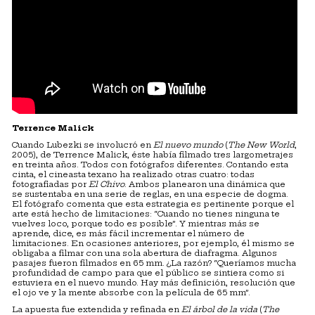
Terrence Malick
Cuando Lubezki se involucró en
El nuevo mundo
(
The New World
,
2005), de Terrence Malick, éste había filmado tres largometrajes
en treinta años. Todos con fotógrafos diferentes. Contando esta
cinta, el cineasta texano ha realizado otras cuatro: todas
fotografiadas por
El Chivo
. Ambos planearon una dinámica que
se sustentaba en una serie de reglas, en una especie de dogma.
El fotógrafo comenta que esta estrategia es pertinente porque el
arte está hecho de limitaciones: “Cuando no tienes ninguna te
vuelves loco, porque todo es posible”. Y mientras más se
aprende, dice, es más fácil incrementar el número de
limitaciones. En ocasiones anteriores, por ejemplo, él mismo se
obligaba a filmar con una sola abertura de diafragma. Algunos
pasajes fueron filmados en 65 mm. ¿La razón? “Queríamos mucha
profundidad de campo para que el público se sintiera como si
estuviera en el nuevo mundo. Hay más definición, resolución que
el ojo ve y la mente absorbe con la película de 65 mm”.
La apuesta fue extendida y refinada en
El árbol de la vida
(
The