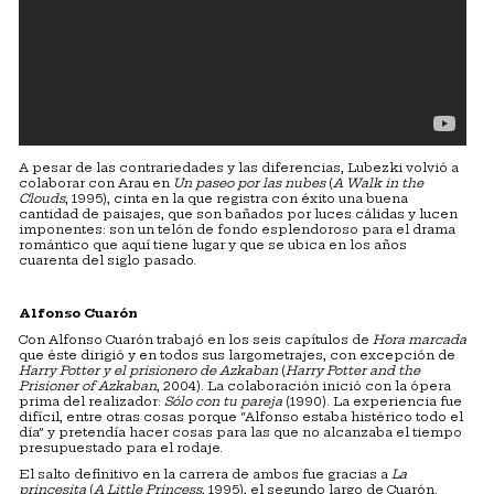
A pesar de las contrariedades y las diferencias, Lubezki volvió a
colaborar con Arau en
Un paseo por las nubes
(
A Walk in the
Clouds
, 1995), cinta en la que registra con éxito una buena
cantidad de paisajes, que son bañados por luces cálidas y lucen
imponentes: son un telón de fondo esplendoroso para el drama
romántico que aquí tiene lugar y que se ubica en los años
cuarenta del siglo pasado.
Alfonso Cuarón
Con Alfonso Cuarón trabajó en los seis capítulos de
Hora marcada
que éste dirigió y en todos sus largometrajes, con excepción de
Harry Potter y el prisionero de Azkaban
(
Harry Potter and the
Prisioner of Azkaban
, 2004). La colaboración inició con la ópera
prima del realizador:
Sólo con tu pareja
(1990). La experiencia fue
difícil, entre otras cosas porque “Alfonso estaba histérico todo el
día” y pretendía hacer cosas para las que no alcanzaba el tiempo
presupuestado para el rodaje.
El salto definitivo en la carrera de ambos fue gracias a
La
princesita
(
A Little Princess
, 1995), el segundo largo de Cuarón.