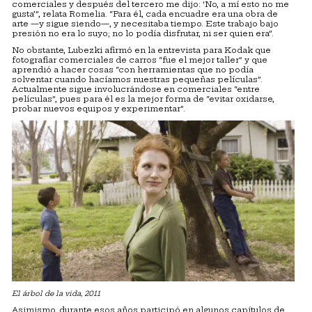
comerciales y después del tercero me dijo: ‘No, a mí esto no me
gusta’”, relata Romelia. “Para él, cada encuadre era una obra de
arte —y sigue siendo—, y necesitaba tiempo. Este trabajo bajo
presión no era lo suyo; no lo podía disfrutar, ni ser quien era”.
No obstante, Lubezki afirmó en la entrevista para Kodak que
fotografiar comerciales de carros “fue el mejor taller” y que
aprendió a hacer cosas “con herramientas que no podía
solventar cuando hacíamos nuestras pequeñas películas”.
Actualmente sigue involucrándose en comerciales “entre
películas”, pues para él es la mejor forma de “evitar oxidarse,
probar nuevos equipos y experimentar”.
El árbol de la vida, 2011
Asimismo, durante esos años participó en algunos capítulos de