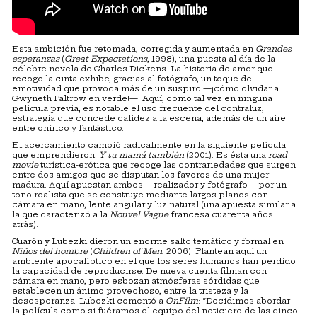
Esta ambición fue retomada, corregida y aumentada en
Grandes
esperanzas
(
Great Expectations
, 1998), una puesta al día de la
célebre novela de Charles Dickens. La historia de amor que
recoge la cinta exhibe, gracias al fotógrafo, un toque de
emotividad que provoca más de un suspiro —¡cómo olvidar a
Gwyneth Paltrow en verde!—. Aquí, como tal vez en ninguna
película previa, es notable el uso frecuente del contraluz,
estrategia que concede calidez a la escena, además de un aire
entre onírico y fantástico.
El acercamiento cambió radicalmente en la siguiente película
que emprendieron:
Y tu mamá también
(2001). Es ésta una
road
movie
turística-erótica que recoge las contrariedades que surgen
entre dos amigos que se disputan los favores de una mujer
madura. Aquí apuestan ambos —realizador y fotógrafo— por un
tono realista que se construye mediante largos planos con
cámara en mano, lente angular y luz natural (una apuesta similar a
la que caracterizó a la
Nouvel Vague
francesa cuarenta años
atrás).
Cuarón y Lubezki dieron un enorme salto temático y formal en
Niños del hombre
(
Children of Men
, 2006). Plantean aquí un
ambiente apocalíptico en el que los seres humanos han perdido
la capacidad de reproducirse. De nueva cuenta filman con
cámara en mano, pero esbozan atmósferas sórdidas que
establecen un ánimo provechoso, entre la tristeza y la
desesperanza. Lubezki comentó a
OnFilm
: “Decidimos abordar
la película como si fuéramos el equipo del noticiero de las cinco.