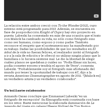
La relación entre ambos creció con
To the Wonder
(2012), cuyo
estreno está programado para 2013. Además, se encuentra en
fase de posproducción
Knight of Cups
y hay otro proyecto en
puerta. Lubezki ha comentado en más de una ocasión que el trato
con Malick ha cambiado su vida, no sólo como fotógrafo sino
como ser humano, como esposo y como padre. También
reconoce el respeto que el norteamericano ha manifestado por
su trabajo. Dadas las posibilidades de que los resultados en
El
árbol de la vida
no fueran felices, el realizador invitó al fotógrafo
a ir a la sala de edición y le ofreció no utilizar ningún plano que lo
humillara o lo hiciera sentirse mal. Le dio la libertad de elegir
cuáles planos se quedaban y cuáles no. “Podía filmar sin luces,
podía cometer errores y tendría el apoyo de Terry”, comenta
Lubezki. “Probablemente soy el fotógrafo más afortunado del
mundo por tener la oportunidad de trabajar con él”, dijo a la
revista
American Cinematographer
en agosto de 2011. “[Malick es]
un verdadero artista y un verdadero colaborador”.
Un brillante colaborador
Armando Casas concluye que Emmanuel Lubezki “es un
fotógrafo de excepción”. Su filmografía está construida con base
en los retos. Baste mencionar la elaborada iluminación de
La
leyenda del jinete sin cabeza
(
Sleepy Hollow)
de Tim Burton,