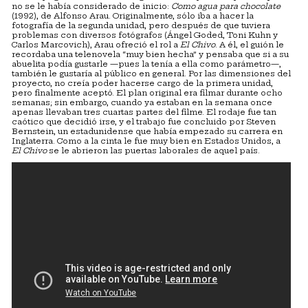
no se le había considerado de inicio:
Como agua para chocolate
(1992), de Alfonso Arau. Originalmente, sólo iba a hacer la
fotografía de la segunda unidad, pero después de que tuviera
problemas con diversos fotógrafos (Ángel Goded, Toni Kuhn y
Carlos Marcovich), Arau ofreció el rol a
El Chivo
. A él, el guión le
recordaba una telenovela “muy bien hecha” y pensaba que si a su
abuelita podía gustarle —pues la tenía a ella como parámetro—,
también le gustaría al público en general. Por las dimensiones del
proyecto, no creía poder hacerse cargo de la primera unidad,
pero finalmente aceptó. El plan original era filmar durante ocho
semanas; sin embargo, cuando ya estaban en la semana once
apenas llevaban tres cuartas partes del filme. El rodaje fue tan
caótico que decidió irse, y el trabajo fue concluido por Steven
Bernstein, un estadunidense que había empezado su carrera en
Inglaterra. Como a la cinta le fue muy bien en Estados Unidos, a
El Chivo
se le abrieron las puertas laborales de aquel país.