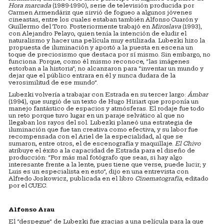
Hora marcada
(1989-1990), serie de televisión producida por
Carmen Armendáriz que sirvió de fogueo a algunos jóvenes
cineastas, entre los cuales estaban también Alfonso Cuarón y
Guillermo del Toro. Posteriormente trabajó en
Miroslava
(1993),
con Alejandro Pelayo, quien tenía la intención de eludir el
naturalismo y hacer una película muy estilizada. Lubezki hizo la
propuesta de iluminación y aportó a la puesta en escena un
toque de preciosismo que destaca por sí mismo. Sin embargo, no
funciona. Porque, como él mismo reconoce, “las imágenes
estorban a la historia”; no alcanzaron para “inventar un mundo y
dejar que el público entrara en él y nunca dudara de la
verosimilitud de ese mundo”.
Lubezki volvería a trabajar con Estrada en su tercer largo:
Ámbar
(1994), que surgió de un texto de Hugo Hiriart que proponía un
manejo fantástico de espacios y atmósferas. El rodaje fue todo
un reto porque tuvo lugar en un paraje selvático al que no
llegaban los rayos del sol. Lubezki planeó una estrategia de
iluminación que fue tan creativa como efectiva, y su labor fue
recompensada con el Ariel de la especialidad, al que se
sumaron, entre otros, el de escenografía y maquillaje.
El Chivo
atribuye el éxito a la capacidad de Estrada para el diseño de
producción: “Por más mal fotógrafo que seas, si hay algo
interesante frente a la lente, pues tiene que verse, puede lucir; y
Luis es un especialista en esto”, dijo en una entrevista con
Alfredo Joskowicz, publicada en el libro
Cinematografía
, editado
por el CUEC.
Alfonso Arau
El “despegue” de Lubezki fue gracias a una película para la que