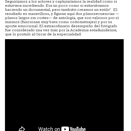
Seguiríamos a los actores y capturaríamos la realidad como si
estuviera sucediendo. Era un poco como si estuviéramos
haciendo un documental, pero también creamos un estilo”. El
resultado es maravilloso, y figuran aquí dos planosecuencias —
planos largos sin cortes— de antología, que son valiosos por sí
mismos (funcionan muy bien como cortometrajes) y por su
aporte emocional. El extraordinario desempeño del fotógrafo
fue considerado una vez más por la Academia estadunidense,
que lo postuló al Oscar de la especialidad.