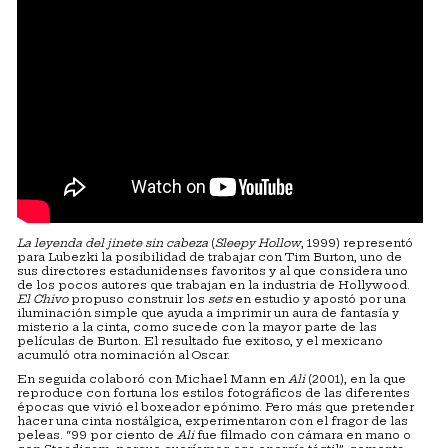
La leyenda del jinete sin cabeza
(
Sleepy Hollow
, 1999) representó
para Lubezki la posibilidad de trabajar con Tim Burton, uno de
sus directores estadunidenses favoritos y al que considera uno
de los pocos autores que trabajan en la industria de Hollywood.
El Chivo
propuso construir los
sets
en estudio y apostó por una
iluminación simple que ayuda a imprimir un aura de fantasía y
misterio a la cinta, como sucede con la mayor parte de las
películas de Burton. El resultado fue exitoso, y el mexicano
acumuló otra nominación al Oscar.
En seguida colaboró con Michael Mann en
Ali
(2001), en la que
reproduce con fortuna los estilos fotográficos de las diferentes
épocas que vivió el boxeador epónimo. Pero más que pretender
hacer una cinta nostálgica, experimentaron con el fragor de las
peleas. “99 por ciento de
Ali
fue filmado con cámara en mano o