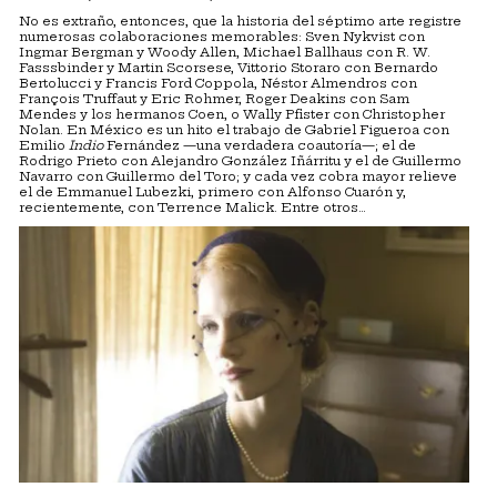
No es extraño, entonces, que la historia del séptimo arte registre
numerosas colaboraciones memorables: Sven Nykvist con
Ingmar Bergman y Woody Allen, Michael Ballhaus con R. W.
Fasssbinder y Martin Scorsese, Vittorio Storaro con Bernardo
Bertolucci y Francis Ford Coppola, Néstor Almendros con
François Truffaut y Eric Rohmer, Roger Deakins con Sam
Mendes y los hermanos Coen, o Wally Pfister con Christopher
Nolan. En México es un hito el trabajo de Gabriel Figueroa con
Emilio
Indio
Fernández —una verdadera coautoría—; el de
Rodrigo Prieto con Alejandro González Iñárritu y el de Guillermo
Navarro con Guillermo del Toro; y cada vez cobra mayor relieve
el de Emmanuel Lubezki, primero con Alfonso Cuarón y,
recientemente, con Terrence Malick. Entre otros…