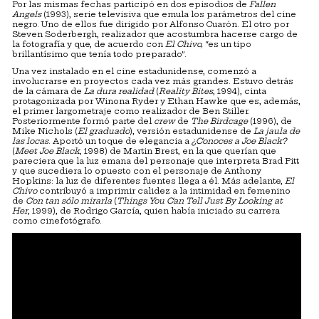
Por las mismas fechas participó en dos episodios de
Fallen
Angels
(1993), serie televisiva que emula los parámetros del cine
negro. Uno de ellos fue dirigido por Alfonso Cuarón. El otro por
Steven Soderbergh, realizador que acostumbra hacerse cargo de
la fotografía y que, de acuerdo con
El Chivo,
“es un tipo
brillantísimo que tenía todo preparado”.
Una vez instalado en el cine estadunidense, comenzó a
involucrarse en proyectos cada vez más grandes. Estuvo detrás
de la cámara de
La dura realidad
(
Reality Bites
, 1994), cinta
protagonizada por Winona Ryder y Ethan Hawke que es, además,
el primer largometraje como realizador de Ben Stiller.
Posteriormente formó parte del
crew
de
The Birdcage
(1996), de
Mike Nichols (
El graduado
), versión estadunidense de
La jaula de
las locas
. Aportó un toque de elegancia a
¿Conoces a Joe Black?
(
Meet Joe Black
, 1998) de Martin Brest, en la que querían que
pareciera que la luz emana del personaje que interpreta Brad Pitt
y que sucediera lo opuesto con el personaje de Anthony
Hopkins: la luz de diferentes fuentes llega a él. Más adelante,
El
Chivo
contribuyó a imprimir calidez a la intimidad en femenino
de
Con tan sólo mirarla
(
Things You Can Tell Just By Looking at
Her
, 1999), de Rodrigo García, quien había iniciado su carrera
como cinefotógrafo.