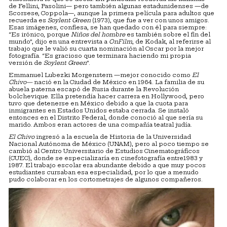
de Fellini, Pasolini— pero también algunas estadunidenses —de
Scorsese, Coppola—, aunque la primera película para adultos que
recuerda es
Soylent Green
(1973), que fue a ver con unos amigos.
Esas imágenes, confiesa, se han quedado con él para siempre:
“Es irónico, porque
Niños del hombre
es también sobre el fin del
mundo”, dijo en una entrevista a
OnFilm
, de Kodak, al referirse al
trabajo que le valió su cuarta nominación al Oscar por la mejor
fotografía. “Es gracioso que terminara haciendo mi propia
versión de
Soylent Green
”.
Emmanuel Lubezki Morgenstern —mejor conocido como
El
Chivo—
nació en la Ciudad de México en 1964. La familia de su
abuela paterna escapó de Rusia durante la Revolución
bolchevique. Ella pretendía hacer carrera en Hollywood, pero
tuvo que detenerse en México debido a que la cuota para
inmigrantes en Estados Unidos estaba cerrada. Se instaló
entonces en el Distrito Federal, donde conoció al que sería su
marido. Ambos eran actores de una compañía teatral judía.
El Chivo
ingresó a la escuela de Historia de la Universidad
Nacional Autónoma de México (UNAM), pero al poco tiempo se
cambió al Centro Universitario de Estudios Cinematográficos
(CUEC), donde se especializaría en cinefotografía entre1983 y
1987. El trabajo escolar era abundante debido a que muy pocos
estudiantes cursaban esa especialidad, por lo que a menudo
pudo colaborar en los cortometrajes de algunos compañeros.