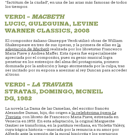
“factótum de la ciudad”, en una de las arias más famosas de todos
los tiempos.
VERDI –
MACBETH
LUCIC, GULEGUINA, LEVINE
WARNER CLASSICS, 2008
El compositor italiano Giuseppe Verdi utilizó obras de William
Shakespeare en tres de sus óperas, y la primera de ellas es
la
adaptación de
Macbeth
realizada por los libretistas Francesco
Maria Piave y Andrea Maffei. Esta ópera fue especialmente
apreciada por el compositor, pues su genio musical logra
penetrar en los entresijos del alma del protagonista, primero
dominada por la ambición y luego atormentada por la culpa, tras
ser incitado por su esposa a asesinar al rey Duncan para acceder
al trono.
VERDI –
LA TRAVIATA
STRATAS, DOMINGO, MCNEIL
DG, 1982
La novela La Dama de las Camelias, del escritor francés
Alexandre Dumas, hijo, dio origen a
la celebérrima ópera
La
Traviata
, con libreto de Francesco Maria Piave, estrenada en
Venecia en 1853. En esta adaptación, la original Marguerite
Gautier se transforma, en la partitura verdiana, en Violetta Valéry,
cuya trágica historia —marcada por la renuncia a su amor por
Alfredo ante la presión de la moral hipócrita y los prejuicios