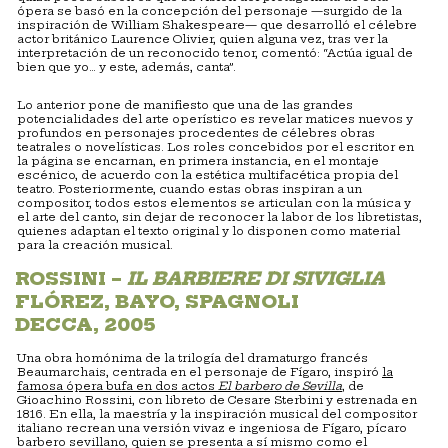
ópera se basó en la concepción del personaje —surgido de la
inspiración de William Shakespeare— que desarrolló el célebre
actor británico Laurence Olivier, quien alguna vez, tras ver la
interpretación de un reconocido tenor, comentó: “Actúa igual de
bien que yo… y este, además, canta”.
Lo anterior pone de manifiesto que una de las grandes
potencialidades del arte operístico es revelar matices nuevos y
profundos en personajes procedentes de célebres obras
teatrales o novelísticas. Los roles concebidos por el escritor en
la página se encarnan, en primera instancia, en el montaje
escénico, de acuerdo con la estética multifacética propia del
teatro. Posteriormente, cuando estas obras inspiran a un
compositor, todos estos elementos se articulan con la música y
el arte del canto, sin dejar de reconocer la labor de los libretistas,
quienes adaptan el texto original y lo disponen como material
para la creación musical.
ROSSINI –
IL BARBIERE DI SIVIGLIA
FLÓREZ, BAYO, SPAGNOLI
DECCA, 2005
Una obra homónima de la trilogía del dramaturgo francés
Beaumarchais, centrada en el personaje de Fígaro, inspiró
la
famosa ópera bufa en dos actos
El barbero de Sevilla
, de
Gioachino Rossini, con libreto de Cesare Sterbini y estrenada en
1816. En ella, la maestría y la inspiración musical del compositor
italiano recrean una versión vivaz e ingeniosa de Fígaro, pícaro
barbero sevillano, quien se presenta a sí mismo como el