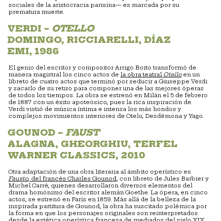
sociales de la aristocracia parisina— es marcada por su
prematura muerte.
VERDI –
OTELLO
DOMINGO, RICCIARELLI, DÍAZ
EMI, 1986
El genio del escritor y compositor Arrigo Boito transformó de
manera magistral los cinco actos de
la obra teatral
Otello
en un
libreto de cuatro actos que terminó por seducir a Giuseppe Verdi
y sacarlo de su retiro para componer una de las mejores óperas
de todos los tiempos. La obra se estrenó en Milán el 5 de febrero
de 1887 con un éxito apoteósico, pues la rica inspiración de
Verdi vistió de música íntima e intensa los más hondos y
complejos movimientos interiores de Otelo, Desdémona y Yago.
GOUNOD –
FAUST
ALAGNA, GHEORGHIU, TERFEL
WARNER CLASSICS, 2010
Otra adaptación de una obra literaria al ámbito operístico es
Fausto
, del francés Charles Gounod
, con libreto de Jules Barbier y
Michel Carré, quienes desarrollaron diversos elementos del
drama homónimo del escritor alemán Goethe. La ópera, en cinco
actos, se estrenó en París en 1859. Más allá de la belleza de la
inspirada partitura de Gounod, la obra ha suscitado polémica por
la forma en que los personajes originales son reinterpretados
desde la estética operística francesa de mediados del siglo XIX.