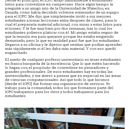
Desde el principio, el ICPC atrajo naturalmente a estudiantes
listos para convertirse en campeones. Hace algún tiempo le
pregunté a un amigo mío de la Universidad de Waterloo, en
Canadá, cómo había decidido volverse entrenador de un equipo
para el ICPC. Me dijo que simplemente invitó a sus mejores
estudiantes a tomar lecciones extra después de clases, para lo
cual él prepararía material adicional, con miras a estar listos para
el torneo. Y le fue muy bien por dos semanas, tras lo cual los
estudiantes pidieron platicar con él. Mi amigo estaba seguro de
que la reunión era para quejarse porque les estaba exigiendo
demasiado, pero lo que en realidad pasó fue que los estudiantes
llegaron a su oficina y le dijeron que sentían que podían aprender
más rápidamente si él les daba más material. Y con eso quedó
enganchado.
El sueño de cualquier profesor universitario es tener estudiantes
en franca búsqueda de la excelencia. Que lo que estén haciendo
lo hagan con el propósito de convertirse en pensadores y
grandes profesionales. De esos estudiantes hay en todas las
universidades, y me atrevo a pensar que en especial en las áreas
de ciencias computacionales. Así que todo lo que hicimos
[desde el ICPC] fue formar una organización de servicio. Yo
trabajo para la comunidad, todos los que formamos parte del
ICPC trabajamos para los otros y todos trabajamos para los
estudiantes.