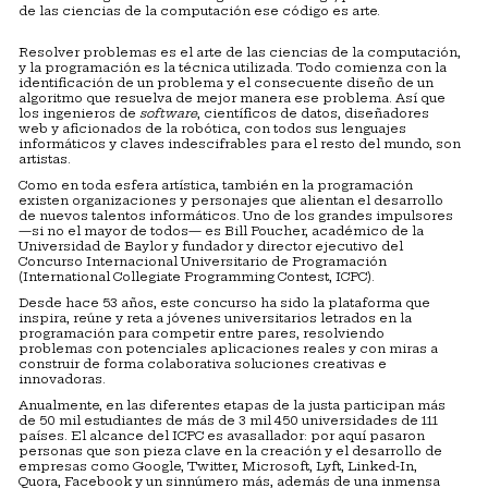
de las ciencias de la computación ese código es arte.
Resolver problemas es el arte de las ciencias de la computación,
y la programación es la técnica utilizada. Todo comienza con la
identificación de un problema y el consecuente diseño de un
algoritmo que resuelva de mejor manera ese problema. Así que
los ingenieros de
software
, científicos de datos, diseñadores
web y aficionados de la robótica, con todos sus lenguajes
informáticos y claves indescifrables para el resto del mundo, son
artistas.
Como en toda esfera artística, también en la programación
existen organizaciones y personajes que alientan el desarrollo
de nuevos talentos informáticos. Uno de los grandes impulsores
—si no el mayor de todos— es Bill Poucher, académico de la
Universidad de Baylor y fundador y director ejecutivo del
Concurso Internacional Universitario de Programación
(International Collegiate Programming Contest, ICPC).
Desde hace 53 años, este concurso ha sido la plataforma que
inspira, reúne y reta a jóvenes universitarios letrados en la
programación para competir entre pares, resolviendo
problemas con potenciales aplicaciones reales y con miras a
construir de forma colaborativa soluciones creativas e
innovadoras.
Anualmente, en las diferentes etapas de la justa participan más
de 50 mil estudiantes de más de 3 mil 450 universidades de 111
países. El alcance del ICPC es avasallador: por aquí pasaron
personas que son pieza clave en la creación y el desarrollo de
empresas como Google, Twitter, Microsoft, Lyft, Linked-In,
Quora, Facebook y un sinnúmero más, además de una inmensa