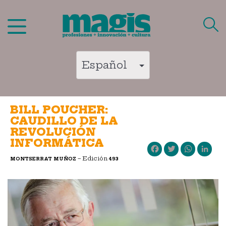
Saltar
al
contenido
BILL POUCHER:
CAUDILLO DE LA
REVOLUCIÓN
INFORMÁTICA
Facebook
Twitter
WhatsApp
LinkedIn
– Edición
MONTSERRAT MUÑOZ
493