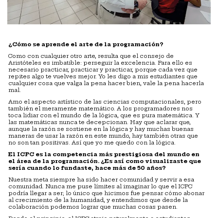
¿Cómo se aprende el arte de la programación?
Como con cualquier otro arte, resulta que el consejo de
Aristóteles es imbatible: perseguir la excelencia. Para ello es
necesario practicar, practicar y practicar, porque cada vez que
repites algo te vuelves mejor. Yo les digo a mis estudiantes que
cualquier cosa que valga la pena hacer bien, vale la pena hacerla
mal.
Amo el aspecto artístico de las ciencias computacionales, pero
también el meramente matemático. A los programadores nos
toca lidiar con el mundo de la lógica, que es pura matemática. Y
las matemáticas nunca te decepcionan. Hay que aclarar que,
aunque la razón se sostiene en la lógica y hay muchas buenas
maneras de usar la razón en este mundo, hay también otras que
no son tan positivas. Así que yo me quedo con la lógica.
El ICPC es la competencia más prestigiosa del mundo en
el área de la programación. ¿Es así como visualizaste que
sería cuando lo fundaste, hace más de 50 años?
Nuestra meta siempre ha sido hacer comunidad y servir a esa
comunidad. Nunca me puse límites al imaginar lo que el ICPC
podría llegar a ser; lo único que hicimos fue pensar cómo abonar
al crecimiento de la humanidad, y entendimos que desde la
colaboración podemos lograr que muchas cosas pasen.