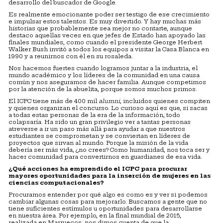
desarrollo del buscador de Google.
Es realmente emocionante poder ser testigo de ese crecimiento
e impulsar estos talentos. Es muy divertido. Y hay muchas más
historias que probablemente sea mejor no contarte, aunque
destaco aquellas veces en que jefes de Estado han apoyado las
finales mundiales, como cuando el presidente George Herbert
Walker Bush invitó a todos los equipos a visitar la Casa Blanca en
1990 y a reunirnos con él en su rosaleda.
Nos hacemos fuertes cuando logramos juntar a la industria, el
mundo académico y los líderes de la comunidad en una causa
común y nos aseguramos de hacer familia. Aunque competimos
por la atención de la abuelita, porque somos muchos primos.
El ICPC tiene más de 400 mil
alumni
, incluidos quienes compiten
y quienes organizan el concurso. Lo curioso aquí es que, si sacas
a todas estas personas de la era de la información, todo
colapsaría. Ha sido un gran privilegio ver a tantas personas
atreverse a ir un paso más allá para ayudar a que nuestros
estudiantes se comprometan y se conviertan en líderes de
proyectos que sirvan al mundo. Porque la misión de la vida
debería ser más vida, ¿no crees? Como humanidad, nos toca ser y
hacer comunidad para convertirnos en guardianes de esa vida.
¿Qué acciones ha emprendido el ICPC para procurar
mayores oportunidades para la inserción de mujeres en las
ciencias computacionales?
Procuramos entender por qué algo es como es y ver si podemos
cambiar algunas cosas para mejorarlo. Buscamos a gente que no
tiene suficientes estímulos u oportunidades para desarrollarse
en nuestra área. Por ejemplo, en la final mundial de 2015,
realizada en Marruecos, nos dimos cuenta de que la