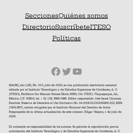
Secciones
Quiénes somos
Directorio
Suscríbete
ITESO
Políticas
Facebook
Twitter
YouTube
MAGIS, año LXII, No. 515, julio de 2026, es una publicación electrónica mensual
editada por el Instituto Tecnológico y de Estudios Superiores de Occidente, A. C.
(ITESO), Periférico Sur Manuel Gómez Morín 8585, Col. ITESO, Tlaquepaque, Jal.,
México, C.P. 45604, tel. + 52 (33) 3669-3486. Editor responsable: José Israel Carranza
Ramírez. Reserva de Derechos al Uso Exclusivo No. 04-2018-012310293000-203, ISSN:
2594-0872, ambos otorgados por el Instituto Nacional del Derecho de Autor.
Responsable de la última actualización de este número: Édgar Velasco, 1 de julio de
2026.
El contenido es responsabilidad de los autores. Se permite la reproducción previa
autorización del Instituto Tecnológico y de Estudios Superiores de Occidente, A. C.