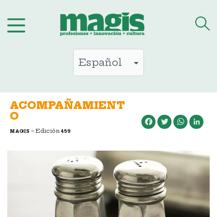
Saltar
al
contenido
ACOMPAÑAMIENT
O
Facebook
Twitter
WhatsApp
LinkedIn
– Edición
MAGIS
459