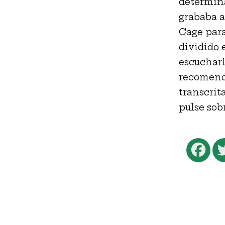
determina
grababa a
Cage para
dividido 
escucharl
recomenda
transcrit
pulse sobr
Fa