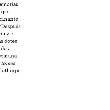
memorias
s que
scinante
 “Después
ma y el
as dotes
 dos
ea: una
Horses
lethorpe,