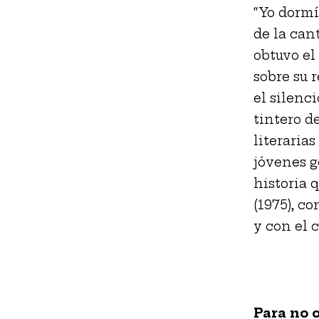
“Yo dormí
de la cant
obtuvo el
sobre su 
el silenc
tintero de
literaria
jóvenes g
historia q
(1975), c
y con el 
Para no 