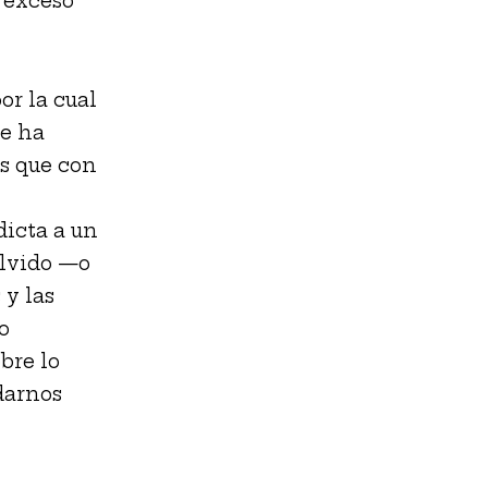
 exceso
k
p
n
or la cual
se ha
s que con
dicta a un
olvido —o
 y las
o
bre lo
rdarnos