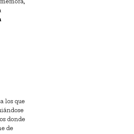
rememora,
a
m
a los que
guiándose
ios donde
me de