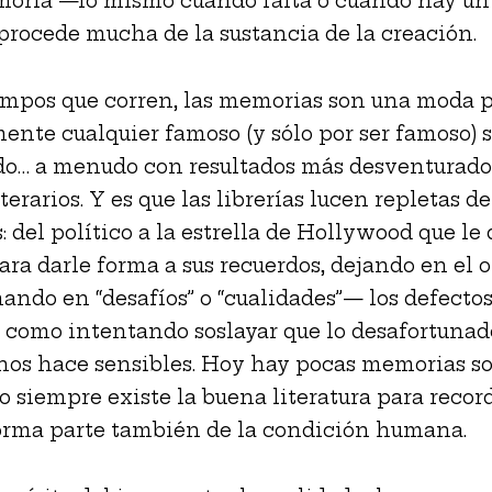
moria —lo mismo cuando falta o cuando hay un
procede mucha de la sustancia de la creación.
empos que corren, las memorias son una moda p
ente cualquier famoso (y sólo por ser famoso) 
do… a menudo con resultados más desventurado
terarios. Y es que las librerías lucen repletas de
 del político a la estrella de Hollywood que le 
para darle forma a sus recuerdos, dejando en el 
ando en “desafíos” o “cualidades”— los defectos
, como intentando soslayar que lo desafortunad
os hace sensibles. Hoy hay pocas memorias so
ero siempre existe la buena literatura para reco
orma parte también de la condición humana.