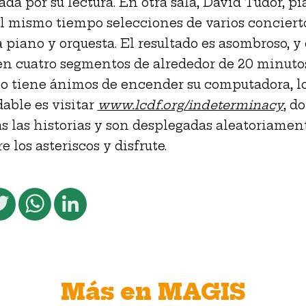
da por su lectura. En otra sala, David Tudor, pi
l mismo tiempo selecciones de varios conciert
 piano y orquesta. El resultado es asombroso, y 
en cuatro segmentos de alrededor de 20 minutos.
o tiene ánimos de encender su computadora, l
ble es visitar
www.lcdf.org/indeterminacy
, d
as las historias y son desplegadas aleatoriament
e los asteriscos y disfrute.
cebook
Twitter
WhatsApp
LinkedIn
Más en MAGIS