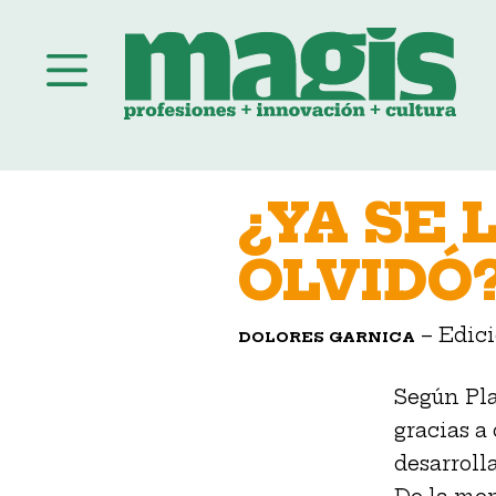
Saltar
al
¿YA SE 
contenido
OLVIDÓ
– Edic
DOLORES GARNICA
Según Pla
gracias a
desarroll