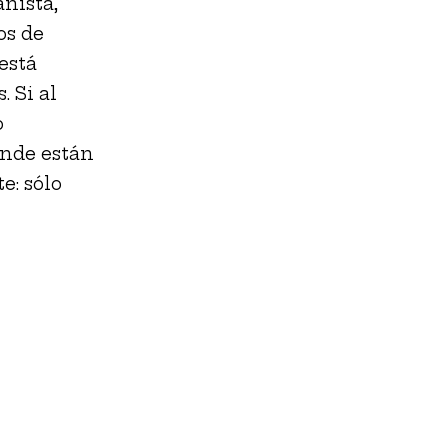
anista,
os de
está
 Si al
o
onde están
e: sólo