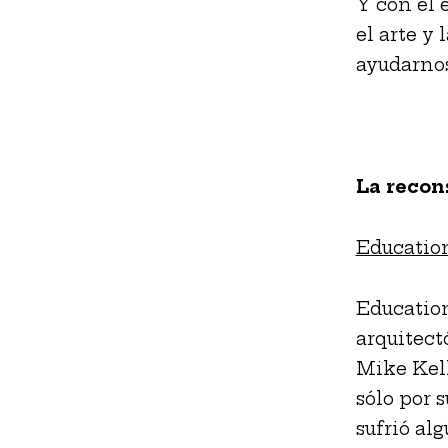
Y con el 
el arte y 
ayudarnos
La recon
Educatio
Education
arquitect
Mike Kell
sólo por 
sufrió al