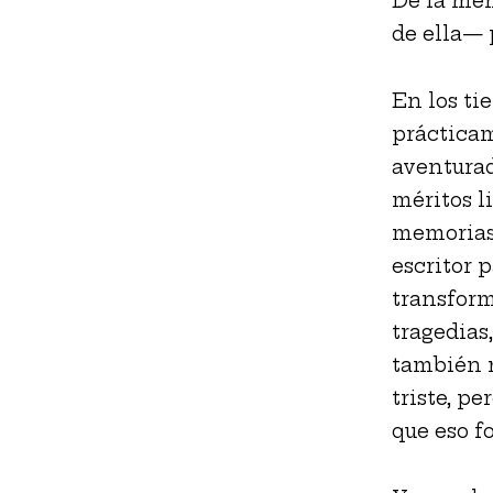
De la me
de ella— 
En los ti
prácticam
aventura
méritos li
memorias:
escritor 
transform
tragedias
también n
triste, p
que eso f