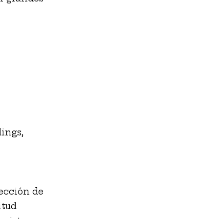
ings,
lección de
itud