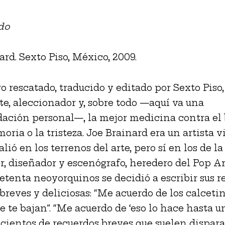
do
ard. Sexto Piso, México, 2009.
o rescatado, traducido y editado por Sexto Piso,
te, aleccionador y, sobre todo —aquí va una
ción personal—, la mejor medicina contra el 
ria o la tristeza. Joe Brainard era un artista v
lió en los terrenos del arte, pero sí en los de la 
r, diseñador y escenógrafo, heredero del Pop A
setenta neoyorquinos se decidió a escribir sus r
 breves y deliciosas: “Me acuerdo de los calceti
 te bajan”. “Me acuerdo de ‘eso lo hace hasta un
 cientos de recuerdos breves que suelen dispar