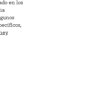
ado en los
ia
lgunos
pecíficos,
ney