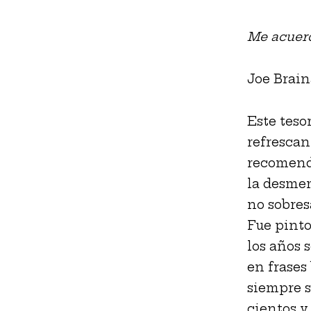
Me acuer
Joe Brain
Este tesor
refrescan
recomenda
la desmemo
no sobresa
Fue pinto
los años 
en frases
siempre se
cientos y