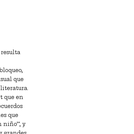
 resulta
bloqueo,
isual que
literatura.
rt que en
ecuerdos
nes que
 niño’”, y
ar grandes