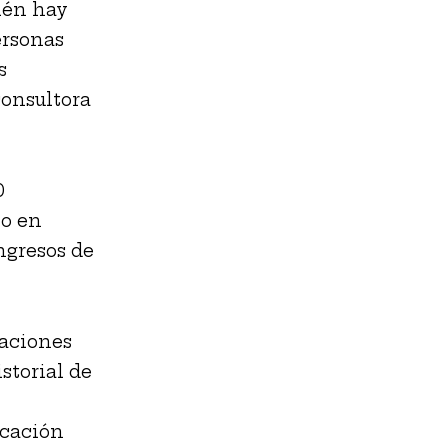
ién hay
ersonas
s
consultora
0
lo en
ngresos de
caciones
storial de
icación