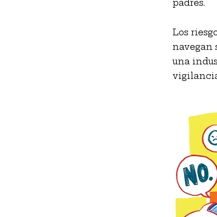
padres.
Los riesg
navegan s
una indus
vigilancia