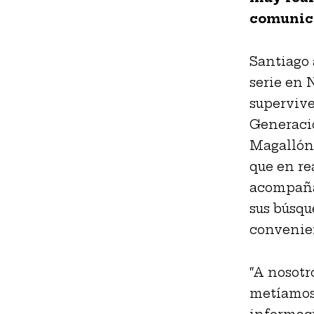
comunica
Santiago 
serie en N
supervive
Generació
Magallón,
que en re
acompaña 
sus búsqu
convenien
“A nosotr
metíamos 