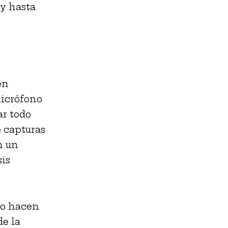
 y hasta
en
micrófono
ar todo
e capturas
n un
sis
lo hacen
de la