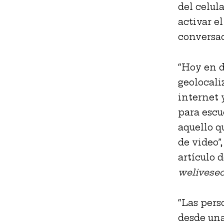
del celula
activar e
conversac
“Hoy en d
geolocali
internet 
para escu
aquello q
de video”
artículo d
welivesec
“Las pers
desde una