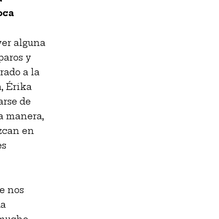
oca
ver alguna
paros y
ado a la
, Érika
arse de
ta manera,
zcan en
es
ue nos
da