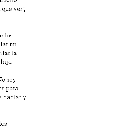
 mucho
que ver”,
e los
lar un
tar la
hijo.
No soy
es para
s hablar y
los