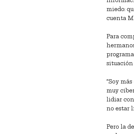
informaci
miedo: qu
cuenta M
Para comp
hermanos 
programa 
situación
“Soy más 
muy ciber
lidiar co
no estar l
Pero la d