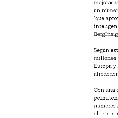
mejoras s
un número
“que apro
inteligen
BergInsig
Según est
millones 
Europa y 
alrededor
Con una o
permiten 
números m
electróni