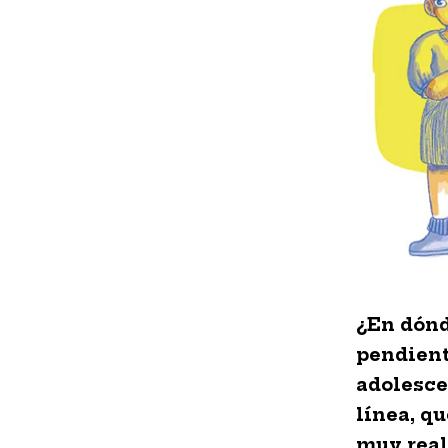
¿En dónd
pendient
adolesce
línea, q
muy reale