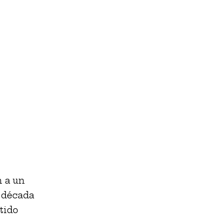
n a un
a década
tido