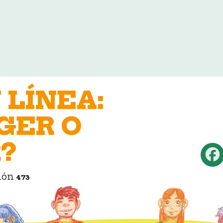
 LÍNEA:
GER O
?
ión
473