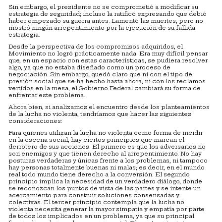
Sin embargo, el presidente no se comprometió a modificar su
estrategia de seguridad; incluso la ratificó expresando que debió
haber empezado su guerra antes. Lamentó las muertes, pero no
mostró ningún arrepentimiento por la ejecución de su fallida
estrategia.
Desde la perspectiva de los compromisos adquiridos, el
Movimiento no logró prácticamente nada. Era muy difícil pensar
que, en un espacio con estas características, se pudiera resolver
algo, ya que no estaba diseñado como un proceso de
negociación. Sin embargo, quedó claro que ni con el tipo de
presión social que se ha hecho hasta ahora, ni con los reclamos
vertidos en la mesa, el Gobierno Federal cambiará su forma de
enfrentar este problema.
Ahora bien, si analizamos el encuentro desde los planteamientos
de la lucha no violenta, tendríamos que hacer las siguientes
consideraciones:
Para quienes utilizan la lucha no violenta como forma de incidir
en la escena social, hay ciertos principios que marcan el
derrotero de sus acciones. El primero es que los adversarios no
son enemigos y que tienen derecho al arrepentimiento. No hay
posturas verdaderas y únicas frente a los problemas, ni tampoco
hay personas totalmente buenas ni malas; es decir, en el mundo
real todo mundo tiene derecho a la conversión. El segundo
principio implica la necesidad de un verdadero diálogo, donde
se reconozcan los puntos de vista de las partes y se intente un
acercamiento para construir soluciones consensadas y
colectivas. El tercer principio contempla que la lucha no
violenta necesita generar la mayor simpatía y empatía por parte
de todos los implicados en un problema, ya que su principal