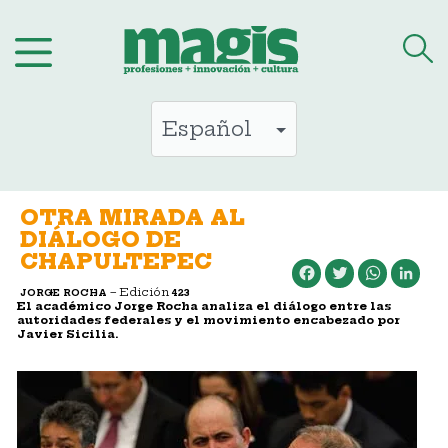
Saltar
al
contenido
OTRA MIRADA AL
DIÁLOGO DE
CHAPULTEPEC
Facebook
Twitter
WhatsApp
LinkedIn
– Edición
JORGE ROCHA
423
El académico Jorge Rocha analiza el diálogo entre las
autoridades federales y el movimiento encabezado por
Javier Sicilia.