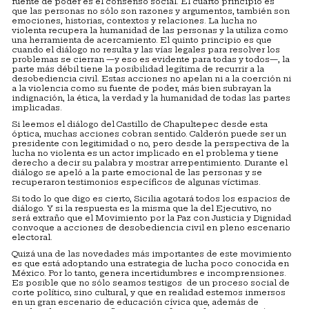
fuente de poder es el consenso social. El cuarto principio es
que las personas no sólo son razones y argumentos, también son
emociones, historias, contextos y relaciones. La lucha no
violenta recupera la humanidad de las personas y la utiliza como
una herramienta de acercamiento. El quinto principio es que
cuando el diálogo no resulta y las vías legales para resolver los
problemas se cierran —y eso es evidente para todas y todos—, la
parte más débil tiene la posibilidad legítima de recurrir a la
desobediencia civil. Estas acciones no apelan ni a la coerción ni
a la violencia como su fuente de poder, más bien subrayan la
indignación, la ética, la verdad y la humanidad de todas las partes
implicadas.
Si leemos el diálogo del Castillo de Chapultepec desde esta
óptica, muchas acciones cobran sentido. Calderón puede ser un
presidente con legitimidad o no, pero desde la perspectiva de la
lucha no violenta es un actor implicado en el problema y tiene
derecho a decir su palabra y mostrar arrepentimiento. Durante el
diálogo se apeló a la parte emocional de las personas y se
recuperaron testimonios específicos de algunas víctimas.
Si todo lo que digo es cierto, Sicilia agotará todos los espacios de
diálogo. Y si la respuesta es la misma que la del Ejecutivo, no
será extraño que el Movimiento por la Paz con Justicia y Dignidad
convoque a acciones de desobediencia civil en pleno escenario
electoral.
Quizá una de las novedades más importantes de este movimiento
es que está adoptando una estrategia de lucha poco conocida en
México. Por lo tanto, genera incertidumbres e incomprensiones.
Es posible que no sólo seamos testigos de un proceso social de
corte político, sino cultural, y que en realidad estemos inmersos
en un gran escenario de educación cívica que, además de