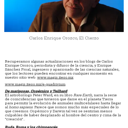
Carlos Enrique Orozco, El Cierzo
Recuperamos algunas actualizaciones en los blogs de Carlos
Enrique Orozco, periodista y difusor de la ciencia, y Enrique
Sánchez Proal, ingeniero y apasionado de las ciencias naturales,
que los lectores pueden encontrar en cualquier momento en
nuestro sitio web:
www.magis.iteso.mx
www.magis.iteso.mx/e-quadrivium
De
mariposas, Copérnico y Teilhard
El astrobiólogo Peter Ward, en su libro
Rare Earth
, narra la serie
de coincidencias que tuvieron que darse en el planeta Tierra
para permitir la evolución de animales multicelulares hasta llegar
al
homo sapiens
. Parece que somos mucho más especiales de lo
que creemos. Copérnico y Darwin tal vez se sentirían menos
culpables de haber desplazado al hombre del centro y cima de la
“creación”…
Buda, Roma y los chimpancés