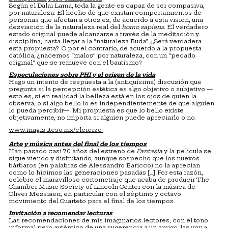
Según el Dalai Lama, toda la gente es capaz de ser compasiva,
por naturaleza. El hecho de que existan comportamientos de
personas que afectan a otros es, de acuerdo a esta visión, una
desviación de la naturaleza real del
homo sapiens
. El verdadero
estado original puede alcanzarse a través de la meditación y
disciplina, hasta llegar a la “naturaleza Buda”. ¿Será verdadera
esta propuesta? O por el contrario, de acuerdo a la propuesta
católica, ¿nacemos “malos” por naturaleza, con un “pecado
original” que se remueve con el bautismo?
Especulaciones sobre PHI y el origen de la vida
Hago un intento de respuesta a la (antiquísima) discusión que
pregunta si la percepción estética es algo objetivo o subjetivo —
esto es, si en realidad la belleza está en los ojos de quien la
observa, o si algo bello lo es independientemente de que alguien
lo pueda percibir—. Mi propuesta es que lo bello existe
objetivamente, no importa si alguien puede apreciarlo o no.
www.magis.iteso.mx/elcierzo
Arte y música antes del final de los tiempos
Han pasado casi 70 años del estreno de
Fantasía
y la película se
sigue viendo y disfrutando, aunque sospecho que los nuevos
bárbaros (en palabras de Alessandro Baricco) no la aprecian
como lo hicimos las generaciones pasadas […] Por esta razón,
celebro el maravilloso cortometraje que acaba de producir The
Chamber Music Society of Lincoln Center con la música de
Oliver Messiaen, en particular con el séptimo y octavo
movimiento del Cuarteto para el final de los tiempos.
Invitación a recomendar lecturas
Las recomendaciones de mis imaginarios lectores, con el tono
informal pero auténtico de una sugerencia a un amigo, las voy a