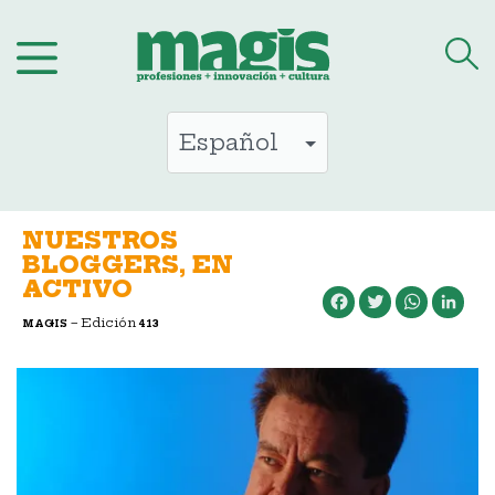
Saltar
al
contenido
NUESTROS
BLOGGERS, EN
ACTIVO
Facebook
Twitter
WhatsApp
LinkedIn
– Edición
MAGIS
413