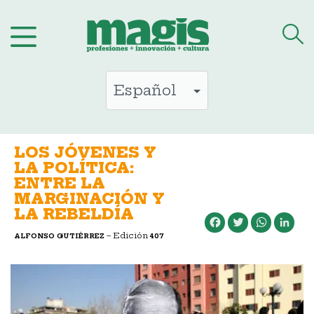
Saltar
al
contenido
LOS JÓVENES Y
LA POLÍTICA:
ENTRE LA
MARGINACIÓN Y
LA REBELDÍA
Facebook
Twitter
WhatsApp
LinkedIn
– Edición
ALFONSO GUTIÉRREZ
407