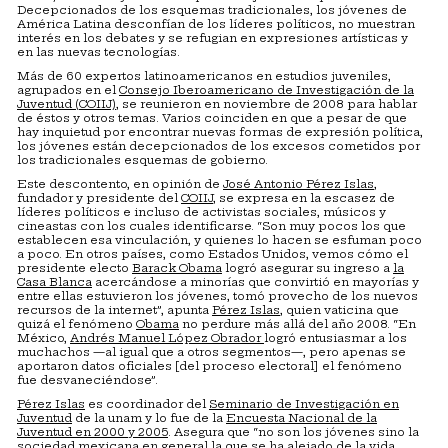
Decepcionados de los esquemas tradicionales, los jóvenes de
América Latina desconfían de los líderes políticos, no muestran
interés en los debates y se refugian en expresiones artísticas y
en las nuevas tecnologías.
Más de 60 expertos latinoamericanos en estudios juveniles,
agrupados en el
Consejo Iberoamericano de Investigación de la
Juventud (COIIJ),
se reunieron en noviembre de 2008 para hablar
de éstos y otros temas. Varios coinciden en que a pesar de que
hay inquietud por encontrar nuevas formas de expresión política,
los jóvenes están decepcionados de los excesos cometidos por
los tradicionales esquemas de gobierno.
Este descontento, en opinión de
José Antonio Pérez Islas
,
fundador y presidente del
COIIJ
, se expresa en la escasez de
líderes políticos e incluso de activistas sociales, músicos y
cineastas con los cuales identificarse. “Son muy pocos los que
establecen esa vinculación, y quienes lo hacen se esfuman poco
a poco. En otros países, como Estados Unidos, vemos cómo el
presidente electo
Barack Obama
logró asegurar su ingreso a
la
Casa Blanca
acercándose a minorías que convirtió en mayorías y
entre ellas estuvieron los jóvenes, tomó provecho de los nuevos
recursos de la internet”, apunta
Pérez Islas
, quien vaticina que
quizá el fenómeno
Obama
no perdure más allá del año 2008. “En
México,
Andrés Manuel López Obrador
logró entusiasmar a los
muchachos —al igual que a otros segmentos—, pero apenas se
aportaron datos oficiales [del proceso electoral] el fenómeno
fue desvaneciéndose”.
Pérez Islas
es coordinador del
Seminario de Investigación en
Juventud
de la unam y lo fue de la
Encuesta Nacional de la
Juventud en 2000 y 2005
. Asegura que “no son los jóvenes sino la
sociedad mexicana en general la que se ha alejado de la vida