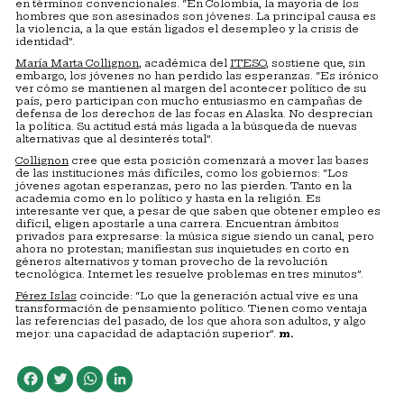
en términos convencionales. “En Colombia, la mayoría de los
hombres que son asesinados son jóvenes. La principal causa es
la violencia, a la que están ligados el desempleo y la crisis de
identidad”.
María Marta Collignon
, académica del
ITESO
, sostiene que, sin
embargo, los jóvenes no han perdido las esperanzas. “Es irónico
ver cómo se mantienen al margen del acontecer político de su
país, pero participan con mucho entusiasmo en campañas de
defensa de los derechos de las focas en Alaska. No desprecian
la política. Su actitud está más ligada a la búsqueda de nuevas
alternativas que al desinterés total”.
Collignon
cree que esta posición comenzará a mover las bases
de las instituciones más difíciles, como los gobiernos: “Los
jóvenes agotan esperanzas, pero no las pierden. Tanto en la
academia como en lo político y hasta en la religión. Es
interesante ver que, a pesar de que saben que obtener empleo es
difícil, eligen apostarle a una carrera. Encuentran ámbitos
privados para expresarse: la música sigue siendo un canal, pero
ahora no protestan; manifiestan sus inquietudes en corto en
géneros alternativos y toman provecho de la revolución
tecnológica. Internet les resuelve problemas en tres minutos”.
Pérez Islas
coincide: “Lo que la generación actual vive es una
transformación de pensamiento político. Tienen como ventaja
las referencias del pasado, de los que ahora son adultos, y algo
mejor: una capacidad de adaptación superior”.
m.
Facebook
Twitter
WhatsApp
LinkedIn