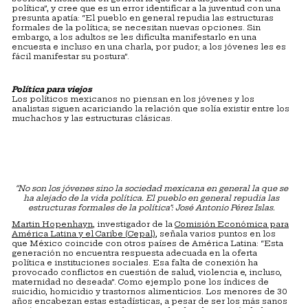
política”, y cree que es un error identificar a la juventud con una
presunta apatía: “El pueblo en general repudia las estructuras
formales de la política; se necesitan nuevas opciones. Sin
embargo, a los adultos se les dificulta manifestarlo en una
encuesta e incluso en una charla, por pudor; a los jóvenes les es
fácil manifestar su postura”.
Política para viejos
Los políticos mexicanos no piensan en los jóvenes y los
analistas siguen acariciando la relación que solía existir entre los
muchachos y las estructuras clásicas.
“No son los jóvenes sino la sociedad mexicana en general la que se
ha alejado de la vida política. El pueblo en general repudia las
estructuras formales de la política”: José Antonio Pérez Islas.
Martin Hopenhayn
, investigador de la
Comisión Económica para
América Latina y el Caribe (Cepal)
, señala varios puntos en los
que México coincide con otros países de América Latina: “Esta
generación no encuentra respuesta adecuada en la oferta
política e instituciones sociales. Esa falta de conexión ha
provocado conflictos en cuestión de salud, violencia e, incluso,
maternidad no deseada”. Como ejemplo pone los índices de
suicidio, homicidio y trastornos alimenticios. Los menores de 30
años encabezan estas estadísticas, a pesar de ser los más sanos