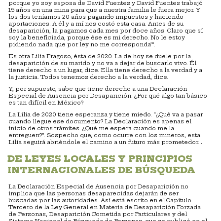
porque yo soy esposa de David Fuentes y David Fuentes trabajó
15 años en una mina para que a nuestra familia le fuera mejor. Y
los dos teníamos 20 años pagando impuestos y haciendo
aportaciones. A él y a mí nos costó esta casa. Antes de su
desaparición, la pagamos cada mes por doce años. Claro que sí
soy la beneficiada, porque ése es mi derecho. No le estoy
pidiendo nada que por ley no me corresponda’”.
Es otra Lilia Fragoso, ésta de 2020. La de hoy se duele por la
desaparición de su marido y no va a dejar de buscarlo vivo. Él
tiene derecho a un lugar, dice. Ella tiene derecho a la verdad y a
la justicia. Todos tenemos derecho a la verdad, dice.
Y, por supuesto, sabe que tiene derecho a una Declaración
Especial de Ausencia por Desaparición. ¿Por qué algo tan básico
es tan difícil en México?
La Lilia de 2020 tiene esperanza y tiene miedo. “¿Qué va a pasar
cuando llegue ese documento? La Declaración es apenas el
inicio de otros trámites. ¿Qué me espera cuando me la
entreguen?”. Sospecho que, como ocurre con los mineros, esta
Lilia seguirá abriéndole el camino a un futuro más prometedor.
.
DE LEYES LOCALES Y PRINCIPIOS
INTERNACIONALES DE BÚSQUEDA
La Declaración Especial de Ausencia por Desaparición no
implica que las personas desaparecidas dejarán de ser
buscadas por las autoridades. Así está escrito en el Capítulo
Tercero de la Ley General en Materia de Desaparición Forzada
de Personas, Desaparición Cometida por Particulares y del
Sistema Nacional de Búsqueda de Personas, que se publicó en el