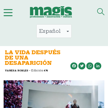
Saltar
al
contenido
LA VIDA DESPUÉS
DE UNA
DESAPARICIÓN
Facebook
Twitter
WhatsApp
LinkedIn
– Edición
VANESA ROBLES
474