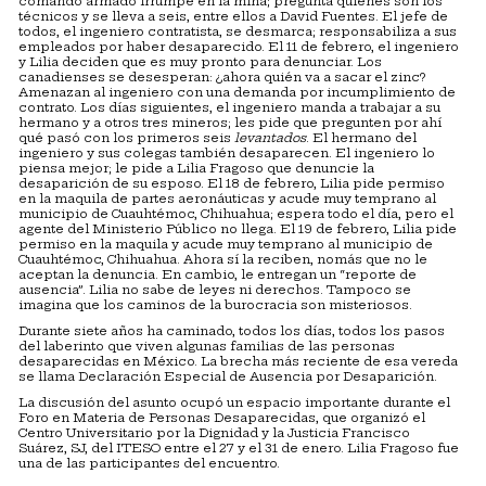
comando armado irrumpe en la mina; pregunta quiénes son los
técnicos y se lleva a seis, entre ellos a David Fuentes. El jefe de
todos, el ingeniero contratista, se desmarca; responsabiliza a sus
empleados por haber desaparecido. El 11 de febrero, el ingeniero
y Lilia deciden que es muy pronto para denunciar. Los
canadienses se desesperan: ¿ahora quién va a sacar el zinc?
Amenazan al ingeniero con una demanda por incumplimiento de
contrato. Los días siguientes, el ingeniero manda a trabajar a su
hermano y a otros tres mineros; les pide que pregunten por ahí
qué pasó con los primeros seis
levantados
. El hermano del
ingeniero y sus colegas también desaparecen. El ingeniero lo
piensa mejor; le pide a Lilia Fragoso que denuncie la
desaparición de su esposo. El 18 de febrero, Lilia pide permiso
en la maquila de partes aeronáuticas y acude muy temprano al
municipio de Cuauhtémoc, Chihuahua; espera todo el día, pero el
agente del Ministerio Público no llega. El 19 de febrero, Lilia pide
permiso en la maquila y acude muy temprano al municipio de
Cuauhtémoc, Chihuahua. Ahora sí la reciben, nomás que no le
aceptan la denuncia. En cambio, le entregan un “reporte de
ausencia”. Lilia no sabe de leyes ni derechos. Tampoco se
imagina que los caminos de la burocracia son misteriosos.
Durante siete años ha caminado, todos los días, todos los pasos
del laberinto que viven algunas familias de las personas
desaparecidas en México. La brecha más reciente de esa vereda
se llama Declaración Especial de Ausencia por Desaparición.
La discusión del asunto ocupó un espacio importante durante el
Foro en Materia de Personas Desaparecidas, que organizó el
Centro Universitario por la Dignidad y la Justicia Francisco
Suárez, SJ, del ITESO entre el 27 y el 31 de enero. Lilia Fragoso fue
una de las participantes del encuentro.