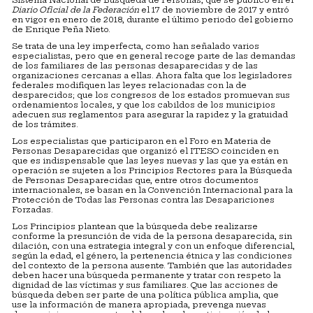
Diario Oficial de la Federación
el 17 de noviembre de 2017 y entró
en vigor en enero de 2018, durante el último periodo del gobierno
de Enrique Peña Nieto.
Se trata de una ley imperfecta, como han señalado varios
especialistas, pero que en general recoge parte de las demandas
de los familiares de las personas desaparecidas y de las
organizaciones cercanas a ellas. Ahora falta que los legisladores
federales modifiquen las leyes relacionadas con la de
desparecidos; que los congresos de los estados promuevan sus
ordenamientos locales, y que los cabildos de los municipios
adecuen sus reglamentos para asegurar la rapidez y la gratuidad
de los trámites.
Los especialistas que participaron en el Foro en Materia de
Personas Desaparecidas que organizó el ITESO coinciden en
que es indispensable que las leyes nuevas y las que ya están en
operación se sujeten a los Principios Rectores para la Búsqueda
de Personas Desaparecidas que, entre otros documentos
internacionales, se basan en la Convención Internacional para la
Protección de Todas las Personas contra las Desapariciones
Forzadas.
Los Principios plantean que la búsqueda debe realizarse
conforme la presunción de vida de la persona desaparecida, sin
dilación, con una estrategia integral y con un enfoque diferencial,
según la edad, el género, la pertenencia étnica y las condiciones
del contexto de la persona ausente. También que las autoridades
deben hacer una búsqueda permanente y tratar con respeto la
dignidad de las víctimas y sus familiares. Que las acciones de
búsqueda deben ser parte de una política pública amplia, que
use la información de manera apropiada, prevenga nuevas