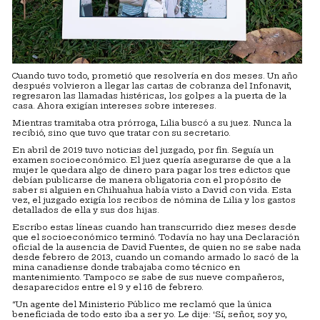
Cuando tuvo todo, prometió que resolvería en dos meses. Un año
después volvieron a llegar las cartas de cobranza del Infonavit,
regresaron las llamadas histéricas, los golpes a la puerta de la
casa. Ahora exigían intereses sobre intereses.
Mientras tramitaba otra prórroga, Lilia buscó a su juez. Nunca la
recibió, sino que tuvo que tratar con su secretario.
En abril de 2019 tuvo noticias del juzgado, por fin. Seguía un
examen socioeconómico. El juez quería asegurarse de que a la
mujer le quedara algo de dinero para pagar los tres edictos que
debían publicarse de manera obligatoria con el propósito de
saber si alguien en Chihuahua había visto a David con vida. Esta
vez, el juzgado exigía los recibos de nómina de Lilia y los gastos
detallados de ella y sus dos hijas.
Escribo estas líneas cuando han transcurrido diez meses desde
que el socioeconómico terminó. Todavía no hay una Declaración
oficial de la ausencia de David Fuentes, de quien no se sabe nada
desde febrero de 2013, cuando un comando armado lo sacó de la
mina canadiense donde trabajaba como técnico en
mantenimiento. Tampoco se sabe de sus nueve compañeros,
desaparecidos entre el 9 y el 16 de febrero.
“Un agente del Ministerio Público me reclamó que la única
beneficiada de todo esto iba a ser yo. Le dije: ‘Sí, señor, soy yo,