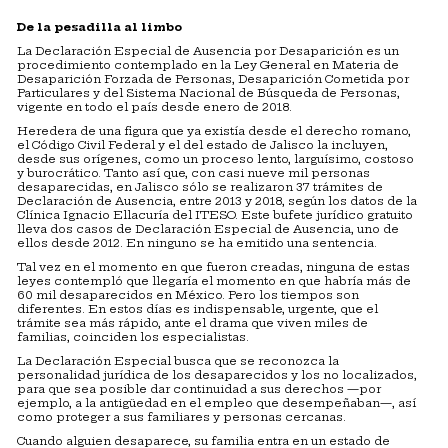
De la pesadilla al limbo
La Declaración Especial de Ausencia por Desaparición es un
procedimiento contemplado en la Ley General en Materia de
Desaparición Forzada de Personas, Desaparición Cometida por
Particulares y del Sistema Nacional de Búsqueda de Personas,
vigente en todo el país desde enero de 2018.
Heredera de una figura que ya existía desde el derecho romano,
el Código Civil Federal y el del estado de Jalisco la incluyen,
desde sus orígenes, como un proceso lento, larguísimo, costoso
y burocrático. Tanto así que, con casi nueve mil personas
desaparecidas, en Jalisco sólo se realizaron 37 trámites de
Declaración de Ausencia, entre 2013 y 2018, según los datos de la
Clínica Ignacio Ellacuría del ITESO. Este bufete jurídico gratuito
lleva dos casos de Declaración Especial de Ausencia, uno de
ellos desde 2012. En ninguno se ha emitido una sentencia.
Tal vez en el momento en que fueron creadas, ninguna de estas
leyes contempló que llegaría el momento en que habría más de
60 mil desaparecidos en México. Pero los tiempos son
diferentes. En estos días es indispensable, urgente, que el
trámite sea más rápido, ante el drama que viven miles de
familias, coinciden los especialistas.
La Declaración Especial busca que se reconozca la
personalidad jurídica de los desaparecidos y los no localizados,
para que sea posible dar continuidad a sus derechos —por
ejemplo, a la antigüedad en el empleo que desempeñaban—, así
como proteger a sus familiares y personas cercanas.
Cuando alguien desaparece, su familia entra en un estado de