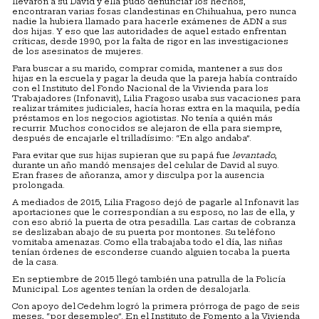
llevaron a su David y ella pudo denunciar los hechos,
encontraran varias fosas clandestinas en Chihuahua, pero nunca
nadie la hubiera llamado para hacerle exámenes de ADN a sus
dos hijas. Y eso que las autoridades de aquel estado enfrentan
críticas, desde 1990, por la falta de rigor en las investigaciones
de los asesinatos de mujeres.
Para buscar a su marido, comprar comida, mantener a sus dos
hijas en la escuela y pagar la deuda que la pareja había contraído
con el Instituto del Fondo Nacional de la Vivienda para los
Trabajadores (Infonavit), Lilia Fragoso usaba sus vacaciones para
realizar trámites judiciales, hacía horas extra en la maquila, pedía
préstamos en los negocios agiotistas. No tenía a quién más
recurrir. Muchos conocidos se alejaron de ella para siempre,
después de encajarle el trilladísimo: “En algo andaba”.
Para evitar que sus hijas supieran que su papá fue
levantado
,
durante un año mandó mensajes del celular de David al suyo.
Eran frases de añoranza, amor y disculpa por la ausencia
prolongada.
A mediados de 2015, Lilia Fragoso dejó de pagarle al Infonavit las
aportaciones que le correspondían a su esposo, no las de ella, y
con eso abrió la puerta de otra pesadilla. Las cartas de cobranza
se deslizaban abajo de su puerta por montones. Su teléfono
vomitaba amenazas. Como ella trabajaba todo el día, las niñas
tenían órdenes de esconderse cuando alguien tocaba la puerta
de la casa.
En septiembre de 2015 llegó también una patrulla de la Policía
Municipal. Los agentes tenían la orden de desalojarla.
Con apoyo del Cedehm logró la primera prórroga de pago de seis
meses, “por desempleo”. En el Instituto de Fomento a la Vivienda