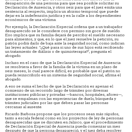
desaparición de una persona para que sea posible solicitar su
Declaración de Ausencia, y otros seis para que el juez emita una
sentencia al respecto, implica un abismo temporal que puede
dejar en la indefensión jurídica y en la calle a los dependientes
económicos de una víctima.
Por ejemplo, la Declaración Especial ordena que a un trabajador
desaparecido se le considere con permiso sin goce de sueldo.
Eso implica que su familia dejará de percibir el sueldo necesario
para alimentos, y que, en lo que el juez resuelve la petición, su
patrón podrá darlo de baja ante la seguridad social, como indican
las leyes actuales. “¿Qué pasa si uno de sus hijos está recibiendo
un tratamiento de diálisis o de quimioterapia?”, pregunta el
abogado.
Incluso en el caso de que la Declaración Especial de Ausencia
se resolviera a favor de la familia de la víctima en un plazo de
seis meses, lo cual parece difícil, es probable que el patrón no
pueda reinscribirlo en un sistema de seguridad social, afirma el
abogado.
A eso se suma el hecho de que la Declaración es apenas el
comienzo de un recorrido largo de trámites por diversas
instituciones públicas y privadas —bancos, hospitales, afores—,
que se empalman con las experiencias de duelo, búsqueda y
trámites judiciales por las que deben pasar las personas
cercanas al ausente.
Ricardo Barbosa propone que los procesos sean más rápidos,
tanto a escala federal como en los proyectos de ley de personas
desaparecidas que se discuten en Jalisco; que el procedimiento
de Declaración Especial de Ausencia pueda comenzar un mes
después de que la persona desapareció, y el juez deba resolver