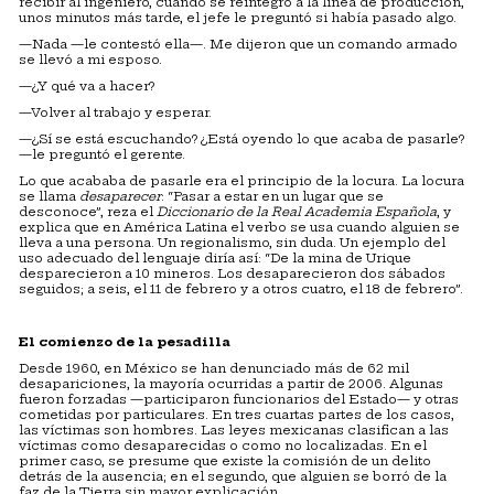
recibir al ingeniero, cuando se reintegró a la línea de producción,
unos minutos más tarde, el jefe le preguntó si había pasado algo.
—Nada —le contestó ella—. Me dijeron que un comando armado
se llevó a mi esposo.
—¿Y qué va a hacer?
—Volver al trabajo y esperar.
—¿Sí se está escuchando? ¿Está oyendo lo que acaba de pasarle?
—le preguntó el gerente.
Lo que acababa de pasarle era el principio de la locura. La locura
se llama
desaparecer
: “Pasar a estar en un lugar que se
desconoce”, reza el
Diccionario de la Real Academia Española
, y
explica que en América Latina el verbo se usa cuando alguien se
lleva a una persona. Un regionalismo, sin duda. Un ejemplo del
uso adecuado del lenguaje diría así: “De la mina de Urique
desparecieron a 10 mineros. Los desaparecieron dos sábados
seguidos; a seis, el 11 de febrero y a otros cuatro, el 18 de febrero”.
El comienzo de la pesadilla
Desde 1960, en México se han denunciado más de 62 mil
desapariciones, la mayoría ocurridas a partir de 2006. Algunas
fueron forzadas —participaron funcionarios del Estado— y otras
cometidas por particulares. En tres cuartas partes de los casos,
las víctimas son hombres. Las leyes mexicanas clasifican a las
víctimas como desaparecidas o como no localizadas. En el
primer caso, se presume que existe la comisión de un delito
detrás de la ausencia; en el segundo, que alguien se borró de la
faz de la Tierra sin mayor explicación.