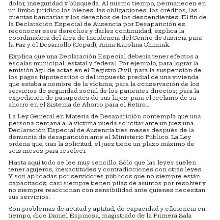
dolor, inseguridad y búsqueda. Al mismo tiempo, permanecen en
un limbo jurídico los bienes, las obligaciones, los créditos, las
cuentas bancarias y los derechos de los descendientes. El fin de
la Declaración Especial de Ausencia por Desaparición es
reconocer esos derechos y darles continuidad, explica la
coordinadora del área de Incidencia del Centro de Justicia para
la Paz y el Desarrollo (Cepad), Anna Karolina Chimiak.
Explica que una Declaración Especial debería tener efectos a
escalas municipal, estatal y federal. Por ejemplo, para lograr la
emisión ágil de actas en el Registro Civil; para la suspensión de
los pagos hipotecarios o del impuesto predial de una vivienda
que estaba a nombre de la víctima; para la conservación de los
servicios de seguridad social de los parientes directos; para la
expedición de pasaportes de sus hijos; para el reclamo de su
ahorro en el Sistema de Ahorro para el Retiro…
La Ley General en Materia de Desaparición contempla que una
persona cercana a la víctima pueda solicitar ante un juez una
Declaración Especial de Ausencia tres meses después de la
denuncia de desaparición ante el Ministerio Público. La Ley
ordena que, tras la solicitud, el juez tiene un plazo máximo de
seis meses para resolver.
Hasta aquí todo se lee muy sencillo. Sólo que las leyes suelen
tener agujeros, inexactitudes y contradicciones con otras leyes.
Y son aplicadas por servidores públicos que no siempre están
capacitados, casi siempre tienen pilas de asuntos por resolver y
no siempre reaccionan con sensibilidad ante quienes necesitan
sus servicios.
Son problemas de actitud y aptitud, de capacidad y eficiencia en
tiempo, dice Daniel Espinosa, magistrado de la Primera Sala