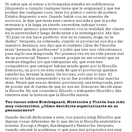
Yo sabía que al entrar a la Compañía entraba en indiferencia
[dispuesto a cumplir cualquier tarea que le asignaran] y que me
podían dar cualquier cosa: lavar los platos o servir de portero.
Estaba dispuesto a eso. Cuando hablé con mi maestro de
novicios, le dije que tenía esta carrera iniciada y que la podía
terminar y, a la larga, ya siendo sacerdote, trabajar como
ingeniero químico para tener contacto con la realidad, dar clases
en la universidad y luego dedicarme a la investigación. Me dijo:
“El plan se me hace perfecto: ése es tu camino, Jorge, no le
dudes”. Después, ya ordenado, cuando el provincial nos iba a dar
nuestros destinos, nos dijo que el Instituto Libre de Filosofía
tenía “penuria de profesores” y pidió que tres nos ofreciéramos
para suplir una temporada. Por primera vez en mi vida pensé mal
de un provincial. Payaso —pensé, porque se me ocurrió que ya
estaban elegidos los que trabajarían ahí, que eran tres
compañeros que siempre habían tenido gusto por la filosofía.
Entonces, un poco en esta onda de que el provincial quedara
satisfecho, levanté la mano. De los tres, sólo uno lo hizo. El
tercero se había arrepentido y ya no fue posible echar marcha
atrás. Pensé que era un destino provisional, una temporada, pero
de pronto me di cuenta de que no era así. Entonces decidí amar
la filosofía. No me considero filósofo o trabajador filosófico. Me
interesa más la historia que la filosofía misma.
Tus cursos sobre Kierkegaard, Nietzsche y Platón han sido
muy concurridos. ¿Cómo decidiste especializarte en su
pensamiento?
Cuando decidí dedicarme a esto, con pasión elegí filósofos que
dijeran cosas diferentes de lo que decía la filosofía aristotélica-
tomista. Escogí a Hegel, Kierkegaard y Nietzsche. Después,
cuando retomé la academia, vi que para mis propósitos era muy