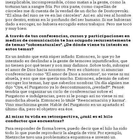
inexplicable, incomprensible, cómo matan a la gente, como la
torturan tan a sangre fría. Por otra parte, como capellán de
cárceles me di cuenta de la verdad de un dicho de Dostoyevski:
“El alma del ruso se ve en las cárceles”. Así es: ahí ves al hombre
por dentro, entras en lo profundo del ser humano. Si me hubieran
dado a escoger, no hubiera escogido estos trabajos. Pero me tocó
y muy bien.
A través de tus conferencias, cursos y participaciones en
medios de comunicación te has ocupado recurrentemente
de temas “sobrenaturales”. ¿De dónde viene tu interés en
estos temas?
Es un ámbito que está súper inflado. Entonces, lo que yo he
intentado es deslindar a la gente de temores injustificados, que
no tienen por qué tener y son muy dañinos. Sobre todo, subrayar
el amor de Dios hacia nosotros. Pero es chistoso: si anuncias
conferencias como “El amor de Dios a nosotros”, no viene ni mi
abuela, y eso que me quería mucho. Entonces, además de saber
escoger los temas, hay que saberlos nombrar. Un día alguien me
dijo “Oye, el Purgatorio ya lo descontinuaron, ¿verdad?”. Pensé:
tendría que organizar un ciclo de conferencias sobre el
Purgatorio e indulgencias, pero si le pongo así no viene ni mi
susodicha abuela. Entonces lo titulé “Reencarnación y karma”.
Vino muchísima gente. Hablé del Purgatorio en un apartado el
último día, pero el objetivo era ése.
Al mirar tu vida en retrospectiva, ¿cuál es el hilo
conductor que encuentras?
Para responder de forma breve, puedo decir que el hilo ha sido
todo lo que puede reproducir la alegría de vivir. Por ejemplo,
Nietzsche tuvo una problemática espantosa e inventó un