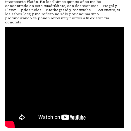
interesante Platón. En los últimos quince años me he
concentrado en este cuadrilátero, con dos técnicos —Hegel y
Platón— y dos rudos —Kierkegaard y Nietzsche—. Los cuatro, si
los sabes leer, y me refiero no sólo por encima sino
profundizando, te ponen retos muy fuertes a tu existencia
concreta.