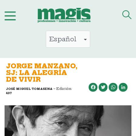
Saltar
al
contenido
JORGE MANZANO,
SJ: LA ALEGRÍA
DE VIVIR
Facebook
Twitter
WhatsApp
LinkedIn
– Edición
JOSÉ MIGUEL TOMASENA
437