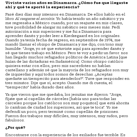
Viviste varios años en Dinamarca. ¿Cómo fue que llegaste
ahí y qué te aportó la experiencia?
Pasé diez días muy intensos en Dinamarca. De ellos hablo en el
libro
Al rasgarse el arcoíris
. Yo había tenido un año sabático y ya
me regresaba a México cuando, por un reajuste en mis clases,
tuve posibilidad de alargar mi sabático seis meses más. Pedí
autorización a mis superiores y me fui a Dinamarca para
aprender danés y poder leer a Kierkegaard en los originales.
Cuando ya tenía fecha de regreso, en septiembre de 1974, me
mandó llamar el obispo de Dinamarca y me dijo, con tono muy
humilde: “Jorge, yo sé que estuviste aquí para aprender danés y
sé que tienes trabajo en México. Pero te voy a pedir un favor: nos
han llegado muchos refugiados políticos de América Latina [que
huían de las dictaduras en Sudamérica]. Como obispo católico
quisiera estar con ellos, pero mis sacerdotes no hablan
castellano y además sé que la mayoría de los refugiados son muy
de izquierdas y aquí todos somos de derechas. ¿Aceptas
quedarte un tiempecito para atenderlos?”. Tuve que responder en
tres minutos. Dije que sí, acepto. Cuando me di cuenta, el
“tiempecito” había durado diez años.
Ya que vieron que me quedaba, los jesuitas me dijeron: “Jorge,
fíjate que al capellán de cárceles [había uno para todas las
cárceles porque los católicos son muy poquitos] que está ahorita
lo cambian de ciudad los superiores, así que te toca”. Yo me
defendí un poco, pero terminé como capellán de prisiones.
Fueron dos trabajos muy difíciles, muy intensos, muy rudos, pero
fabulosos.
¿Por qué?
Encontrarse con la experiencia de los exiliados fue terrible. Es