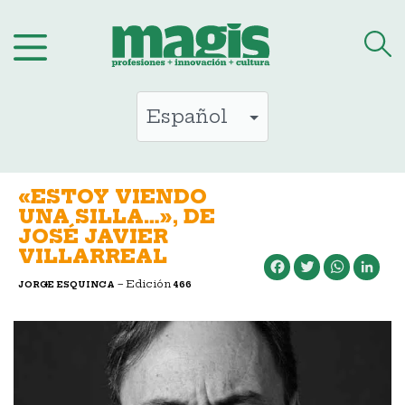
Saltar
al
contenido
«ESTOY VIENDO
UNA SILLA…», DE
JOSÉ JAVIER
VILLARREAL
Facebook
Twitter
WhatsApp
LinkedIn
– Edición
JORGE ESQUINCA
466