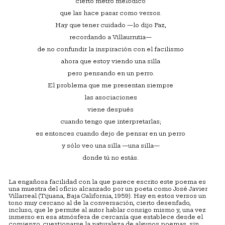
cierto metro melódico
que las hace pasar como versos.
Hay que tener cuidado —lo dijo Paz,
recordando a Villaurrutia—
de no confundir la inspiración con el facilismo
ahora que estoy viendo una silla
pero pensando en un perro.
El problema que me presentan siempre
las asociaciones
viene después
cuando tengo que interpretarlas;
es entonces cuando dejo de pensar en un perro
y sólo veo una silla —una silla—
donde tú no estás.
La engañosa facilidad con la que parece escrito este poema es
una muestra del oficio alcanzado por un poeta como José Javier
Villarreal (Tijuana, Baja California, 1959). Hay en estos versos un
tono muy cercano al de la conversación, cierto desenfado,
incluso, que le permite al autor hablar consigo mismo y, una vez
inmerso en esa atmósfera de cercanía que establece desde el
comienzo, cuestionarse la naturaleza de algunos poemas, sin