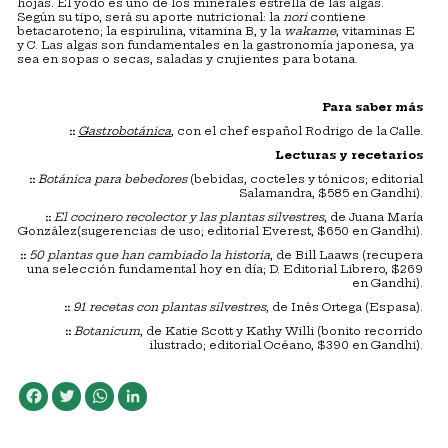
hojas. El yodo es uno de los minerales estrella de las algas.
Según su tipo, será su aporte nutricional: la
nori
contiene
betacaroteno; la espirulina, vitamina B, y la
wakame
, vitaminas E
y C. Las algas son fundamentales en la gastronomía japonesa, ya
sea en sopas o secas, saladas y crujientes para botana.
Para saber más
::
Gastrobotánica
, con el chef español Rodrigo de la Calle.
Lecturas y recetarios
::
Botánica para bebedores
(bebidas, cocteles y tónicos; editorial
Salamandra, $585 en Gandhi).
::
El cocinero recolector y las plantas silvestres
, de Juana María
González(sugerencias de uso; editorial Everest, $650 en Gandhi).
::
50 plantas que han cambiado la historia
, de Bill Laaws (recupera
una selección fundamental hoy en día; D. Editorial Librero, $269
en Gandhi).
::
91 recetas con plantas silvestres
, de Inés Ortega (Espasa).
::
Botanicum
, de Katie Scott y Kathy Willi (bonito recorrido
ilustrado; editorial Océano, $390 en Gandhi).
Facebook
Twitter
WhatsApp
LinkedIn