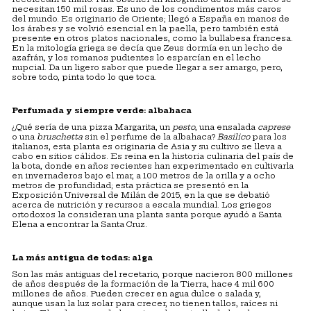
necesitan 150 mil rosas. Es uno de los condimentos más caros
del mundo. Es originario de Oriente; llegó a España en manos de
los árabes y se volvió esencial en la paella, pero también está
presente en otros platos nacionales, como la bullabesa francesa.
En la mitología griega se decía que Zeus dormía en un lecho de
azafrán, y los romanos pudientes lo esparcían en el lecho
nupcial. Da un ligero sabor que puede llegar a ser amargo, pero,
sobre todo, pinta todo lo que toca.
Perfumada y siempre verde: albahaca
¿Qué sería de una pizza Margarita, un
pesto
, una ensalada
caprese
o una
bruschetta
sin el perfume de la albahaca?
Basilico
para los
italianos, esta planta es originaria de Asia y su cultivo se lleva a
cabo en sitios cálidos. Es reina en la historia culinaria del país de
la bota, donde en años recientes han experimentado en cultivarla
en invernaderos bajo el mar, a 100 metros de la orilla y a ocho
metros de profundidad; esta práctica se presentó en la
Exposición Universal de Milán de 2015, en la que se debatió
acerca de nutrición y recursos a escala mundial. Los griegos
ortodoxos la consideran una planta santa porque ayudó a Santa
Elena a encontrar la Santa Cruz.​
La más antigua de todas: alga
Son las más antiguas del recetario, porque nacieron 800 millones
de años después de la formación de la Tierra, hace 4 mil 600
millones de años. Pueden crecer en agua dulce o salada y,
aunque usan la luz solar para crecer, no tienen tallos, raíces ni