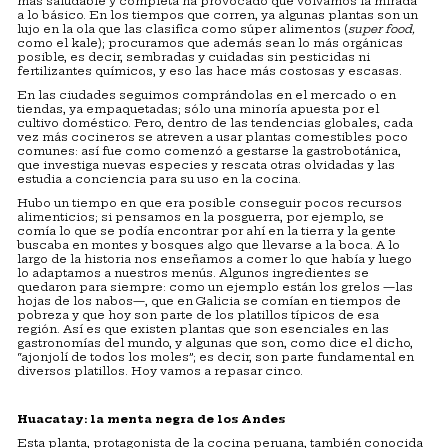
más saludable y completa ha provocado que volvamos la mirada
a lo básico. En los tiempos que corren, ya algunas plantas son un
lujo en la ola que las clasifica como súper alimentos (
super food,
como el kale); procuramos que además sean lo más orgánicas
posible, es decir, sembradas y cuidadas sin pesticidas ni
fertilizantes químicos, y eso las hace más costosas y escasas.
En las ciudades seguimos comprándolas en el mercado o en
tiendas, ya empaquetadas; sólo una minoría apuesta por el
cultivo doméstico. Pero, dentro de las tendencias globales, cada
vez más cocineros se atreven a usar plantas comestibles poco
comunes: así fue como comenzó a gestarse la gastrobotánica,
que investiga nuevas especies y rescata otras olvidadas y las
estudia a conciencia para su uso en la cocina.
Hubo un tiempo en que era posible conseguir pocos recursos
alimenticios; si pensamos en la posguerra, por ejemplo, se
comía lo que se podía encontrar por ahí en la tierra y la gente
buscaba en montes y bosques algo que llevarse a la boca. A lo
largo de la historia nos enseñamos a comer lo que había y luego
lo adaptamos a nuestros menús. Algunos ingredientes se
quedaron para siempre: como un ejemplo están los grelos —las
hojas de los nabos—, que en Galicia se comían en tiempos de
pobreza y que hoy son parte de los platillos típicos de esa
región. Así es que existen plantas que son esenciales en las
gastronomías del mundo, y algunas que son, como dice el dicho,
“ajonjolí de todos los moles”; es decir, son parte fundamental en
diversos platillos. Hoy vamos a repasar cinco.
Huacatay: la menta negra de los Andes
Esta planta, protagonista de la cocina peruana, también conocida