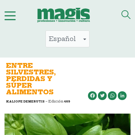
Saltar
al
contenido
ENTRE
SILVESTRES,
PERDIDAS Y
SÚPER
ALIMENTOS
Facebook
Twitter
WhatsApp
LinkedIn
– Edición
KALIOPE DEMERUTIS
469