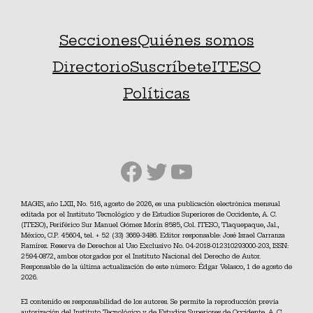
Secciones
Quiénes somos
Directorio
Suscríbete
ITESO
Políticas
Facebook
Twitter
YouTube
MAGIS, año LXII, No. 516, agosto de 2026, es una publicación electrónica mensual
editada por el Instituto Tecnológico y de Estudios Superiores de Occidente, A. C.
(ITESO), Periférico Sur Manuel Gómez Morín 8585, Col. ITESO, Tlaquepaque, Jal.,
México, C.P. 45604, tel. + 52 (33) 3669-3486. Editor responsable: José Israel Carranza
Ramírez. Reserva de Derechos al Uso Exclusivo No. 04-2018-012310293000-203, ISSN:
2594-0872, ambos otorgados por el Instituto Nacional del Derecho de Autor.
Responsable de la última actualización de este número: Édgar Velasco, 1 de agosto de
2026.
El contenido es responsabilidad de los autores. Se permite la reproducción previa
autorización del Instituto Tecnológico y de Estudios Superiores de Occidente, A. C.