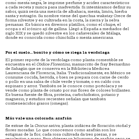
como menta negra, le imprime perfume y acidez característicos
a cada receta y nunca pasa inadvertida. Si intentáramos definir su
sabor, quizá sería una mezcla de albahaca, menta, limón, hierba
santa y estragón. Su nombre viene del quechua
wakatay.
Crece de
forma silvestre y es cultivada en la costa, la sierra y la selva
peruanas. Es básica en diversos platillos, como el chupe, el
ocopa o el icónico ají de gallina. Llegó a España a mediados del
siglo XIX y se quedó silvestre en los cañaverales de Málaga,
donde es conocida como chinchilla o menta americana.
Por el suelo… bonito y cómo se riega la verdolaga
El primer reporte de la verdolaga como planta comestible se
encuentra en el
Códice Florentino
, manuscrito de fray Bernardino
de Sahagún que se conserva en la Biblioteca Medicea
Laurenciana de Florencia, Italia. Tradicionalmente, en México se
consume cocida, hervida, o bien se prepara con carne de cerdo
o pollo en una salsa de chile verde y tomate, o en caldo con
espinazo y arroz. También se le conoce como portolaca y se
vende como planta de ornato por sus flores de colores brillantes.
Es buena fuente de fibra, proteína, carbohidratos, potasio y
magnesio, y estudios recientes señalan que también
contieneácidos grasos (omegas).
Más vale una colorada: azafrán
Se extrae de la
Crocus sativa,
planta iridácea de floración otoñal y
flores moradas. Lo que conocemos como azafrán son los
estigmas de la flor; cada rosa cultivada da tres piezas, y se
recolectan a mano. Para obtener un kilogramo de azafrán seco se