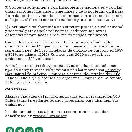
los riesgos y detectar las oportunidades.
3) Cooperar activamente con los gobiernos nacionales y con las
organizaciones intergubernamentales y de la sociedad civil para
formular políticas y medidas que promuevan una economía con
un bajo nivel de emisiones de carbono y un clima resistente.
4) Continuar la colaboración con otras empresas a nivel nacional
y sectorial para establecer normas y adoptar iniciativas
conjuntas encaminadas a reducir los riesgos climáticos.
Uno de los casos de éxito es el de la
empresa británica de
comunicaciones BT
, que ha ido disminuyendo paulatinamente
sus emisiones (de 1,627 toneladas de dióxido de carbono en 1997
a 801 toneladas en 2010). Su meta para 2020 es reducir sus
emisiones a 325 toneladas.
Entre las empresas de América Latina que han aceptado este
tipo de compromisos voluntarios están las mexicanas
Cemex
y
Gas Natural de México
;
Empresa Nacional de Petróleo de Chile;
Banco Galicia
, y
Telefónica de Argentina
;
Emgesa, de Colombia
;
y
Energías do Brasil
.
m.
C40 Cities
Algunas ciudades del mundo, agrupadas en la organización C40
Cities, también están generando programas para disminuir sus
emisiones.
Los documentos que asientan sus compromisos pueden
consultarse en
www.c40cities.org
Facebook
Twitter
WhatsApp
LinkedIn