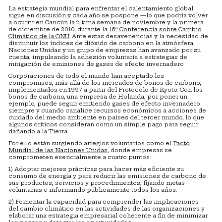
La estrategia mundial para enfrentar el calentamiento global
sigue en discusión y cada año se pospone —lo que podría volver
a ocurrir en Cancún la última semana de noviembre y la primera
de diciembre de 2010, durante la
16ª Conferencia sobre Cambio
Climático de la ONU.
Ante estas desavenencias y la necesidad de
disminuir los índices de dióxido de carbono en la atmósfera,
Naciones Unidas y un grupo de empresas han avanzado por su
cuenta, impulsando la adhesión voluntaria a estrategias de
mitigación de emisiones de gases de efecto invernadero.
Corporaciones de todo el mundo han aceptado los
compromisos, más allá de los mercados de bonos de carbono,
implementados en 1997 a partir del Protocolo de Kyoto. Con los
bonos de carbono, una empresa de Holanda, por poner un
ejemplo, puede seguir emitiendo gases de efecto invernadero
siempre y cuando canalice recursos económicos a acciones de
cuidado del medio ambiente en países del tercer mundo, lo que
algunos críticos consideran como un simple pago para seguir
dañando a la Tierra.
Por ello están surgiendo arreglos voluntarios como el
Pacto
Mundial de las Naciones Unidas
, donde empresas se
comprometen esencialmente a cuatro puntos:
1) Adoptar mejores prácticas para hacer más eficiente su
consumo de energía y para reducir las emisiones de carbono de
sus productos, servicios y procedimientos, fijando metas
voluntarias e informando públicamente todos los años.
2) Fomentar la capacidad para comprender las implicaciones
del cambio climático en las actividades de las organizaciones y
elaborar una estrategia empresarial coherente a fin de minimizar