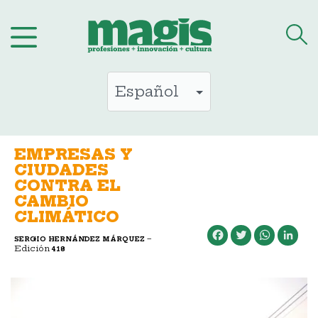
Saltar
al
contenido
EMPRESAS Y
CIUDADES
CONTRA EL
CAMBIO
CLIMÁTICO
Facebook
Twitter
WhatsApp
LinkedIn
–
SERGIO HERNÁNDEZ MÁRQUEZ
Edición
418