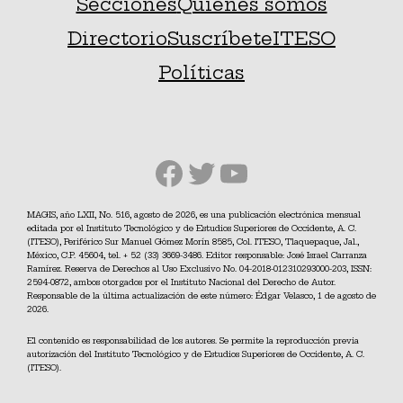
Secciones
Quiénes somos
Directorio
Suscríbete
ITESO
Políticas
Facebook
Twitter
YouTube
MAGIS, año LXII, No. 516, agosto de 2026, es una publicación electrónica mensual
editada por el Instituto Tecnológico y de Estudios Superiores de Occidente, A. C.
(ITESO), Periférico Sur Manuel Gómez Morín 8585, Col. ITESO, Tlaquepaque, Jal.,
México, C.P. 45604, tel. + 52 (33) 3669-3486. Editor responsable: José Israel Carranza
Ramírez. Reserva de Derechos al Uso Exclusivo No. 04-2018-012310293000-203, ISSN:
2594-0872, ambos otorgados por el Instituto Nacional del Derecho de Autor.
Responsable de la última actualización de este número: Édgar Velasco, 1 de agosto de
2026.
El contenido es responsabilidad de los autores. Se permite la reproducción previa
autorización del Instituto Tecnológico y de Estudios Superiores de Occidente, A. C.
(ITESO).