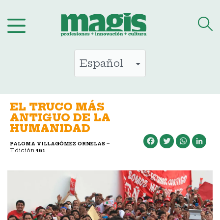
Saltar
al
contenido
EL TRUCO MÁS
ANTIGUO DE LA
HUMANIDAD
Facebook
Twitter
WhatsApp
LinkedIn
–
PALOMA VILLAGÓMEZ ORNELAS
Edición
461