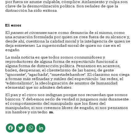
por fuera se asume culpable, cómplice. Aislamiento y culpa son
clave de la desmovilización política. Son señales de que la
distracción ha sido exitosa.
El error
El
panem et circenses
nace como denuncia de sí mismo, como
una acusación formulada por quien se cree fuera de su alcance y,
desde ahí, cuestiona la calidad moral y la inteligencia de quien se
deja entretener. La superioridad moral de quien no cae en el
engaño.
La mala noticia es que todos somos consumidores y
reproductores de alguna forma de espectáculo funcional a
alguna forma de distracción política. Pensamos en acarreos,
bailes, despensas; el clientelismo de las bases, de gente
“ignorante”, “agachada”, “muertadehambre”. El clasismo nos ciega
a formas más refinadas y sutiles del espectáculo: las redes, el
“editorialismo”, la ideologización de asuntos de humanidad
elemental que no admiten debates.
El pan y el circo nos indignan porque nos recuerdan que somos
básicos. Y debemos serlo de verdad si juzgamos más duramente
el comportamiento del manipulado que los fines del
manipulador, si nos creemos libres de engaño, si nos pensamos
sin hambre y sin tedio.
m.
Facebook
Twitter
WhatsApp
LinkedIn