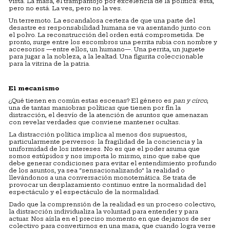
vista. La masa, el trampantojo por excelencia de la política: está,
pero no está. La ves, pero no la ves.
Un terremoto. La escandalosa certeza de que una parte del
desastre es responsabilidad humana se va asentando junto con
el polvo. La reconstrucción del orden está comprometida. De
pronto, surge entre los escombros una perrita rubia con nombre y
accesorios —entre ellos, un humano—. Una perrita, un juguete
para jugar a la nobleza, a la lealtad. Una figurita coleccionable
para la vitrina de la patria.
El mecanismo
¿Qué tienen en común estas escenas? El género es
pan y circo
,
una de tantas maniobras políticas que tienen por fin la
distracción, el desvío de la atención de asuntos que amenazan
con revelar verdades que conviene mantener ocultas.
La distracción política implica al menos dos supuestos,
particularmente perversos: la fragilidad de la conciencia y la
uniformidad de los intereses. No es que el poder asuma que
somos estúpidos y nos importa lo mismo, sino que sabe que
debe generar condiciones para evitar el entendimiento profundo
de los asuntos, ya sea “sensacionalizando” la realidad o
llevándonos a una conversación monotemática. Se trata de
provocar un desplazamiento continuo entre la normalidad del
espectáculo y el espectáculo de la normalidad.
Dado que la comprensión de la realidad es un proceso colectivo,
la distracción individualiza la voluntad para entender y para
actuar. Nos aísla en el preciso momento en que dejamos de ser
colectivo para convertirnos en una masa, que cuando logra verse