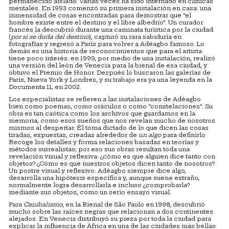
permanecido aislado. Varias veces ha sido internado en clínicas
mentales. En 1993 comenzó su primera instalación en casa: una
inmensidad de cosas encontradas para demostrar que “el
hombre existe entre el destino y el libre albedrío”. Un curador
francés la descubrió durante una caminata turística por la ciudad
(
por si se duda del destino
), capturó su rara sabiduría en
fotografías y regresó a París para volver a Adéagbo famoso. Lo
demás es una historia de reconocimientos que para el artista
tiene poco interés: en 1999, por medio de una instalación, realizó
una versión del león de Venecia para la bienal de esa ciudad, y
obtuvo el Premio de Honor. Después lo buscaron las galerías de
París, Nueva York y Londres, y su trabajo era ya una leyenda en la
Documenta 11, en 2002.
Los especialistas se refieren a las instalaciones de Adéagbo
bien como poemas, como oráculos o como “constelaciones”. Su
obra es tan caótica como los archivos que guardamos en la
memoria, como esos sueños que nos revelan mucho de nosotros
mismos al despertar. Él toma dictado de lo que dicen las cosas
tiradas, expuestas, creadas alrededor de
un algo
para definirlo.
Recoge los detalles y forma relaciones basadas en teorías y
métodos surrealistas; por eso sus obras resultan toda una
revelación visual y reflexiva: ¿cómo es que alguien dice tanto con
objetos? ¿Cómo es que nuestros objetos dicen tanto de nosotros?
Un postre visual y reflexivo: Adéagbo siempre dice algo,
desarrolla una hipótesis específica y, aunque suene extraño,
normalmente logra desarrollarla e incluso ¿comprobarla?
mediante sus objetos, como un serio ensayo visual.
Para
Canibalismo
, en la Bienal de São Paulo en 1998, descubrió
mucho sobre las raíces negras que relacionan a dos continentes
alejados. En Venecia distribuyó su pieza por toda la ciudad para
explicar la influencia de África en una de las ciudades más bellas