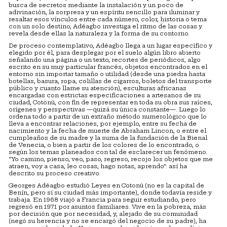
busca de secretos mediante la instalación y un poco de
adivinación, la sorpresa y un espíritu sencillo para iluminar y
resaltar esos vínculos entre cada número, color, historia o tema
con un solo destino, Adéagbo investiga el ritmo de las cosas y
revela desde ellas la naturaleza y la forma de su contorno.
De proceso contemplativo, Adéagbo llega a un lugar específico y
elegido por él, para desplegar por el suelo algún libro abierto
señalando una página o un texto, recortes de periódicos, algo
escrito en su muy particular francés, objetos encontrados en el
entorno sin importar tamaño o utilidad (desde una piedra hasta
botellas, basura, ropa, colillas de cigarros, boletos del transporte
público y cuanto llame su atención), esculturas africanas
encargadas con estrictas especificaciones a artesanos de su
ciudad, Cotonú, con fin de representar en toda su obra sus raíces,
orígenes y perspectivas —quizá su única constante—. Luego lo
ordena todo a partir de un extraño método numerológico que lo
lleva a encontrar relaciones, por ejemplo, entre su fecha de
nacimiento y la fecha de muerte de Abraham Lincon, o entre el
cumpleaños de su madre y la suma de la fundación de la Bienal
de Venecia, o bien a partir de los colores de lo encontrado, o
según los temas planeados con tal de esclarecer un fenómeno.
“Yo camino, pienso, veo, paso, regreso, recojo los objetos que me
atraen, voy a casa, leo cosas, hago notas, aprendo”: así ha
descrito su proceso creativo.
Georges Adéagbo estudió Leyes en Cotonú (no es la capital de
Benín, pero sí su ciudad más importante), donde todavía reside y
trabaja. En 1968 viajó a Francia para seguir estudiando, pero
regresó en 1971 por asuntos familiares. Vive en la pobreza, más
por decisión que por necesidad, y, alejado de su comunidad
(negó su herencia y no se encargó del negocio de su padre), ha