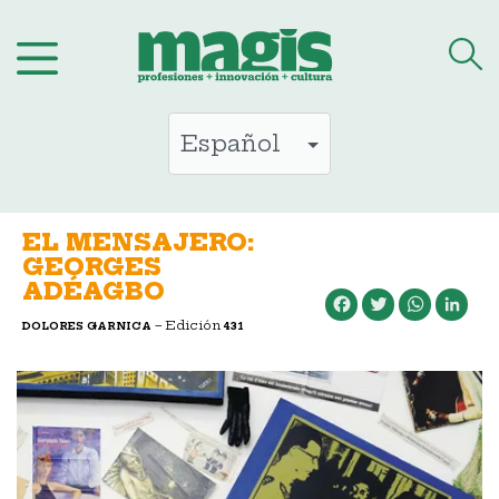
Saltar
al
contenido
EL MENSAJERO:
GEORGES
ADÉAGBO
Facebook
Twitter
WhatsApp
LinkedIn
– Edición
DOLORES GARNICA
431