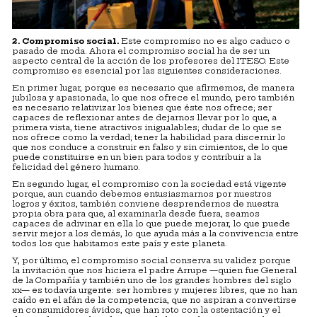
2. Compromiso social.
Este compromiso no es algo caduco o
pasado de moda. Ahora el compromiso social ha de ser un
aspecto central de la acción de los profesores del ITESO. Este
compromiso es esencial por las siguientes consideraciones.
En primer lugar, porque es necesario que afirmemos, de manera
jubilosa y apasionada, lo que nos ofrece el mundo, pero también
es necesario relativizar los bienes que éste nos ofrece; ser
capaces de reflexionar antes de dejarnos llevar por lo que, a
primera vista, tiene atractivos inigualables; dudar de lo que se
nos ofrece como la verdad; tener la habilidad para discernir lo
que nos conduce a construir en falso y sin cimientos, de lo que
puede constituirse en un bien para todos y contribuir a la
felicidad del género humano.
En segundo lugar, el compromiso con la sociedad está vigente
porque, aun cuando debemos entusiasmarnos por nuestros
logros y éxitos, también conviene desprendernos de nuestra
propia obra para que, al examinarla desde fuera, seamos
capaces de adivinar en ella lo que puede mejorar, lo que puede
servir mejor a los demás, lo que ayuda más a la convivencia entre
todos los que habitamos este país y este planeta.
Y, por último, el compromiso social conserva su validez porque
la invitación que nos hiciera el padre Arrupe —quien fue General
de la Compañía y también uno de los grandes hombres del siglo
xx— es todavía urgente: ser hombres y mujeres libres, que no han
caído en el afán de la competencia, que no aspiran a convertirse
en consumidores ávidos, que han roto con la ostentación y el