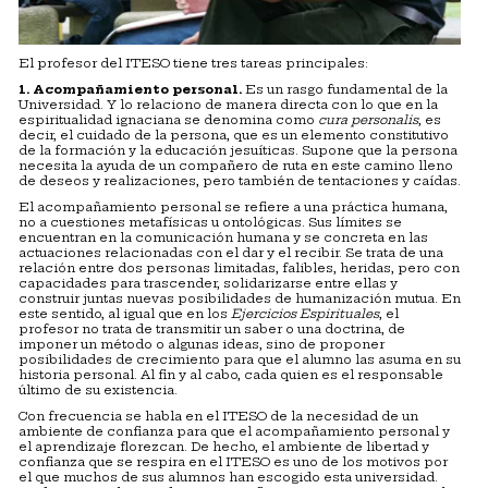
El profesor del ITESO tiene tres tareas principales:
1. Acompañamiento personal.
Es un rasgo fundamental de la
Universidad. Y lo relaciono de manera directa con lo que en la
espiritualidad ignaciana se denomina como
cura personalis
, es
decir, el cuidado de la persona, que es un elemento constitutivo
de la formación y la educación jesuíticas. Supone que la persona
necesita la ayuda de un compañero de ruta en este camino lleno
de deseos y realizaciones, pero también de tentaciones y caídas.
El acompañamiento personal se refiere a una práctica humana,
no a cuestiones metafísicas u ontológicas. Sus límites se
encuentran en la comunicación humana y se concreta en las
actuaciones relacionadas con el dar y el recibir. Se trata de una
relación entre dos personas limitadas, falibles, heridas, pero con
capacidades para trascender, solidarizarse entre ellas y
construir juntas nuevas posibilidades de humanización mutua. En
este sentido, al igual que en los
Ejercicios Espirituales
, el
profesor no trata de transmitir un saber o una doctrina, de
imponer un método o algunas ideas, sino de proponer
posibilidades de crecimiento para que el alumno las asuma en su
historia personal. Al fin y al cabo, cada quien es el responsable
último de su existencia.
Con frecuencia se habla en el ITESO de la necesidad de un
ambiente de confianza para que el acompañamiento personal y
el aprendizaje florezcan. De hecho, el ambiente de libertad y
confianza que se respira en el ITESO es uno de los motivos por
el que muchos de sus alumnos han escogido esta universidad.