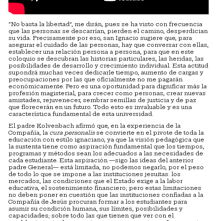
“No basta la libertad”, me dirán, pues se ha visto con frecuencia
que las personas se descarrían, pierden el camino, desperdician
su vida. Precisamente por eso, san Ignacio sugiere que, para
asegurar el cuidado de las personas, hay que conversar con ellas,
establecer una relación persona a persona, para que en este
coloquio se descubran las historias particulares, las heridas, las
posibilidades de desarrollo y crecimiento individual. Esta actitud
supondrá muchas veces dedicarle tiempo, aumento de cargas y
preocupaciones por las que oficialmente no me pagarán
económicamente. Pero es una oportunidad para dignificar más la
profesión magisterial, para crecer como personas, crear nuevas
amistades, rejuvenecer, sembrar semillas de justicia y de paz
que florecerán en un futuro. Todo esto es invaluable y es una
característica fundamental de esta universidad.
El padre Kolvenbach afirmó que, en la experiencia de la
Compañía, la
cura personalis
se convierte en el pivote de toda la
educación con estilo ignaciano, ya que la visión pedagógica que
la sustenta tiene como aspiración fundamental que los tiempos,
programas y métodos sean los adecuados a las necesidades de
cada estudiante. Esta aspiración —sigo las ideas del anterior
padre General— está limitada, no podemos negarlo, por el peso
de todo lo que se impone a las instituciones jesuitas: los
mercados, las condiciones que el Estado exige a la labor
educativa, el sostenimiento financiero; pero estas limitaciones
no deben poner en cuestión que las instituciones confiadas a la
Compañía de Jesús procuran formar a los estudiantes para
asumir su condición humana, sus límites, posibilidades y
capacidades; sobre todo las que tienen que ver con el