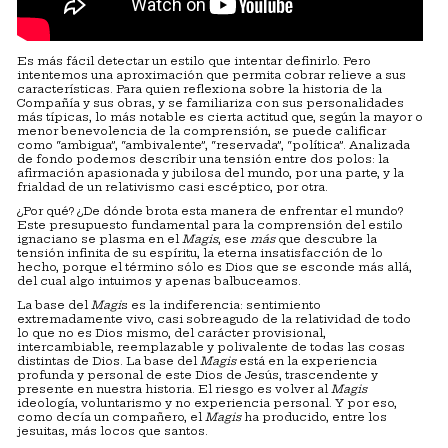
Es más fácil detectar un estilo que intentar definirlo. Pero
intentemos una aproximación que permita cobrar relieve a sus
características. Para quien reflexiona sobre la historia de la
Compañía y sus obras, y se familiariza con sus personalidades
más típicas, lo más notable es cierta actitud que, según la mayor o
menor benevolencia de la comprensión, se puede calificar
como “ambigua”, “ambivalente”, “reservada”, “política”. Analizada
de fondo podemos describir una tensión entre dos polos: la
afirmación apasionada y jubilosa del mundo, por una parte, y la
frialdad de un relativismo casi escéptico, por otra.
¿Por qué? ¿De dónde brota esta manera de enfrentar el mundo?
Este presupuesto fundamental para la comprensión del estilo
ignaciano se plasma en el
Magis
, ese
más
que descubre la
tensión infinita de su espíritu, la eterna insatisfacción de lo
hecho, porque el término sólo es Dios que se esconde más allá,
del cual algo intuimos y apenas balbuceamos.
La base del
Magi
s es la indiferencia: sentimiento
extremadamente vivo, casi sobreagudo de la relatividad de todo
lo que no es Dios mismo, del carácter provisional,
intercambiable, reemplazable y polivalente de todas las cosas
distintas de Dios. La base del
Magis
está en la experiencia
profunda y personal de este Dios de Jesús, trascendente y
presente en nuestra historia. El riesgo es volver al
Magis
ideología, voluntarismo y no experiencia personal. Y por eso,
como decía un compañero, el
Magis
ha producido, entre los
jesuitas, más locos que santos.