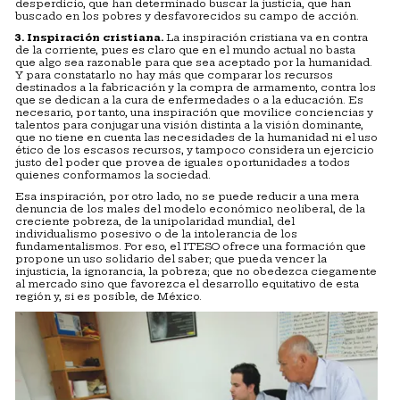
desperdicio, que han determinado buscar la justicia, que han
buscado en los pobres y desfavorecidos su campo de acción.
3. Inspiración cristiana.
La inspiración cristiana va en contra
de la corriente, pues es claro que en el mundo actual no basta
que algo sea razonable para que sea aceptado por la humanidad.
Y para constatarlo no hay más que comparar los recursos
destinados a la fabricación y la compra de armamento, contra los
que se dedican a la cura de enfermedades o a la educación. Es
necesario, por tanto, una inspiración que movilice conciencias y
talentos para conjugar una visión distinta a la visión dominante,
que no tiene en cuenta las necesidades de la humanidad ni el uso
ético de los escasos recursos, y tampoco considera un ejercicio
justo del poder que provea de iguales oportunidades a todos
quienes conformamos la sociedad.
Esa inspiración, por otro lado, no se puede reducir a una mera
denuncia de los males del modelo económico neoliberal, de la
creciente pobreza, de la unipolaridad mundial, del
individualismo posesivo o de la intolerancia de los
fundamentalismos. Por eso, el ITESO ofrece una formación que
propone un uso solidario del saber; que pueda vencer la
injusticia, la ignorancia, la pobreza; que no obedezca ciegamente
al mercado sino que favorezca el desarrollo equitativo de esta
región y, si es posible, de México.