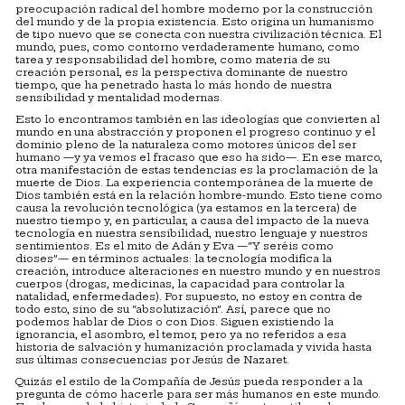
preocupación radical del hombre moderno por la construcción
del mundo y de la propia existencia. Esto origina un humanismo
de tipo nuevo que se conecta con nuestra civilización técnica. El
mundo, pues, como contorno verdaderamente humano, como
tarea y responsabilidad del hombre, como materia de su
creación personal, es la perspectiva dominante de nuestro
tiempo, que ha penetrado hasta lo más hondo de nuestra
sensibilidad y mentalidad modernas.
Esto lo encontramos también en las ideologías que convierten al
mundo en una abstracción y proponen el progreso continuo y el
dominio pleno de la naturaleza como motores únicos del ser
humano —y ya vemos el fracaso que eso ha sido—. En ese marco,
otra manifestación de estas tendencias es la proclamación de la
muerte de Dios. La experiencia contemporánea de la muerte de
Dios también está en la relación hombre-mundo. Esto tiene como
causa la revolución tecnológica (ya estamos en la tercera) de
nuestro tiempo y, en particular, a causa del impacto de la nueva
tecnología en nuestra sensibilidad, nuestro lenguaje y nuestros
sentimientos. Es el mito de Adán y Eva —“Y seréis como
dioses”— en términos actuales: la tecnología modifica la
creación, introduce alteraciones en nuestro mundo y en nuestros
cuerpos (drogas, medicinas, la capacidad para controlar la
natalidad, enfermedades). Por supuesto, no estoy en contra de
todo esto, sino de su “absolutización”. Así, parece que no
podemos hablar de Dios o con Dios. Siguen existiendo la
ignorancia, el asombro, el temor, pero ya no referidos a esa
historia de salvación y humanización proclamada y vivida hasta
sus últimas consecuencias por Jesús de Nazaret.
Quizás el estilo de la Compañía de Jesús pueda responder a la
pregunta de cómo hacerle para ser más humanos en este mundo.