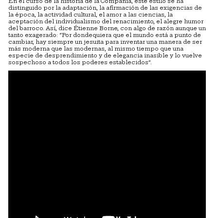
En el curso de la historia de la Compañía, este estilo se ha
distinguido por la adaptación, la afirmación de las exigencias de
la época, la actividad cultural, el amor a las ciencias, la
aceptación del individualismo del renacimiento, el alegre humor
del barroco. Así, dice Étienne Borne, con algo de razón aunque un
tanto exagerado: “Por dondequiera que el mundo está a punto de
cambiar, hay siempre un jesuita para inventar una manera de ser
más moderna que las modernas, al mismo tiempo que una
especie de desprendimiento y de elegancia inasible y lo vuelve
sospechoso a todos los poderes establecidos”.