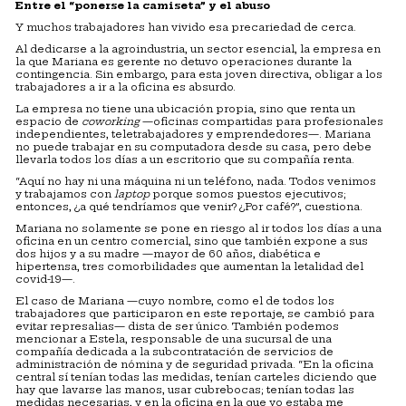
Entre el “ponerse la camiseta” y el abuso
Y muchos trabajadores han vivido esa precariedad de cerca.
Al dedicarse a la agroindustria, un sector esencial, la empresa en
la que Mariana es gerente no detuvo operaciones durante la
contingencia. Sin embargo, para esta joven directiva, obligar a los
trabajadores a ir a la oficina es absurdo.
La empresa no tiene una ubicación propia, sino que renta un
espacio de
coworking
—oficinas compartidas para profesionales
independientes, teletrabajadores y emprendedores—. Mariana
no puede trabajar en su computadora desde su casa, pero debe
llevarla todos los días a un escritorio que su compañía renta.
“Aquí no hay ni una máquina ni un teléfono, nada. Todos venimos
y trabajamos con
laptop
porque somos puestos ejecutivos;
entonces, ¿a qué tendríamos que venir? ¿Por café?”, cuestiona.
Mariana no solamente se pone en riesgo al ir todos los días a una
oficina en un centro comercial, sino que también expone a sus
dos hijos y a su madre —mayor de 60 años, diabética e
hipertensa, tres comorbilidades que aumentan la letalidad del
covid-19—.
El caso de Mariana —cuyo nombre, como el de todos los
trabajadores que participaron en este reportaje, se cambió para
evitar represalias— dista de ser único. También podemos
mencionar a Estela, responsable de una sucursal de una
compañía dedicada a la subcontratación de servicios de
administración de nómina y de seguridad privada. “En la oficina
central sí tenían todas las medidas, tenían carteles diciendo que
hay que lavarse las manos, usar cubrebocas; tenían todas las
medidas necesarias, y en la oficina en la que yo estaba me