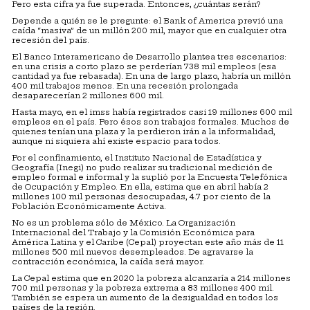
Pero esta cifra ya fue superada. Entonces, ¿cuántas serán?
Depende a quién se le pregunte: el Bank of America previó una
caída “masiva” de un millón 200 mil, mayor que en cualquier otra
recesión del país.
El Banco Interamericano de Desarrollo plantea tres escenarios:
en una crisis a corto plazo se perderían 738 mil empleos (esa
cantidad ya fue rebasada). En una de largo plazo, habría un millón
400 mil trabajos menos. En una recesión prolongada
desaparecerían 2 millones 600 mil.
Hasta mayo, en el imss había registrados casi 19 millones 600 mil
empleos en el país. Pero ésos son trabajos formales. Muchos de
quienes tenían una plaza y la perdieron irán a la informalidad,
aunque ni siquiera ahí existe espacio para todos.
Por el confinamiento, el Instituto Nacional de Estadística y
Geografía (Inegi) no pudo realizar su tradicional medición de
empleo formal e informal y la suplió por la Encuesta Telefónica
de Ocupación y Empleo. En ella, estima que en abril había 2
millones 100 mil personas desocupadas, 4.7 por ciento de la
Población Económicamente Activa.
No es un problema sólo de México. La Organización
Internacional del Trabajo y la Comisión Económica para
América Latina y el Caribe (Cepal) proyectan este año más de 11
millones 500 mil nuevos desempleados. De agravarse la
contracción económica, la caída será mayor.
La Cepal estima que en 2020 la pobreza alcanzaría a 214 millones
700 mil personas y la pobreza extrema a 83 millones 400 mil.
También se espera un aumento de la desigualdad en todos los
países de la región.