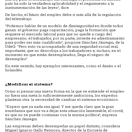
país ha sido la verdadera aplicabilidad y el seguimiento a la
instrumentación de las leyes”, dice.
De hecho, el futuro del empleo debe ir más allá de la regulación
del teletrabajo.
“Podemos hablar de un modelo de
flexiseguridad
en donde todos
ganan: el gobierno paga capacitación, paga la formación que
requiere el mercado laboral para que no quede a cargo del
empresario; el trabajador, por su parte, invierte en adiestramiento
para poder ser más cualificado”, propone Sánchez Jáuregui, de la
UdeG. “Pero esto va acompañado de una seguridad social real,
importante, que no descobija a los trabajadores e, incluso, en el
momento en que están desempleados, llega el seguro de
desempleo”.
En este sentido, hay ejemplos interesantes, como el danés o el
holandés.
¿Modificar el sistema?
Como si pensar una nueva forma en la que se entiende el empleo
no fuera una meta lo suficientemente ambiciosa, los expertos
plantean otra: la necesidad de cambiar el sistema económico.
“Espero que ya nada sea igual. Y me queda claro que la gran
enseñanza que nos va a dejar esta situación lamentable, el covid,
es que no se puede continuar con la misma política”, expresa
Sánchez Jáuregui.
Las empresas deben desempeñar un papel distinto, considera
Miguel Ignacio Gallo Reynoso, director de la Escuela de