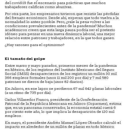
del covid-19 fue el escenario para prácticas que muchos
trabajadores califican como abusivas.
Por otra parte, los empresarios tuvieron que resistir las pérdidas
del frenazo económico. Desde ahí, esperan que todo vuelva a la
normalidad lo antes posible. Pero, ¿vale la pena volver a las
condiciones prevalecientes antes de la pandemia? Muchos
académicos creen que esta larga pausa podría ser el pretexto
idóneo para pensar en una nueva dinámica laboral, una mejor
relación entre patrones y trabajadores, en la que todos ganen.
¿Hay razones para el optimismo?
El tamaño del golpe
Entre marzo y mayo pasados, primeros meses de la pandemia
en México, de los registros del Instituto Mexicano del Seguro
Social (IMSS) desaparecieron de los registros un millón 30 mil
366 empleos formales (unos 11 mil 200 por día) y 7 mil 580
patrones se dieron de baja (unos 82 diarios).
En Jalisco, en ese lapso se perdieron 67 mil 642 plazas laborales
(a un ritmo de 735 por día).
Carlos Villaseñor Franco, presidente de la Confederación
Patronal de la República Mexicana en Jalisco (Coparmex), estima
que, en un panorama conservador, la economía estatal caerá 6
por ciento este año, lo que implica la desaparición de 120 mil
empleos.
En mayo, el presidente Andrés Manuel López Obrador calculó el
impacto en alrededor de un millón de plazas en todo México.