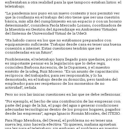
enfrentaban a otra realidad para la que tampoco estaban listos: el
teletrabajo.
“La pandemia nos puso en un nuevo contexto y nos permitió ver
que la confianza en el trabajo del otro tiene que ser una cuestión
básica, más allá del cumplimiento en un espacio y con un horario
determinado”, considera Paola Mercado Lozano, coordinadora de
la Maestría en Gestión del Aprendizaje en Ambientes Virtuales
del Sistema de Universidad Virtual de la UdeG.
“Ha habido casos en los que no estábamos preparados con
equipamiento suficiente. Trabajar desde casa es tener una buena
conexión a internet. Estas cuestiones tendrán que ser
consideradas en un futuro”.
Posiblemente, el teletrabajo haya llegado para quedarse, por eso
es importante pensar en la legislación que lo debe regir,
coinciden Barbosa Ascencio, de la Coparmex, y el maestro
emérito de la udeg, Ruiz Moreno. “Es un asunto de capacitación
recíproca: del trabajador, para ser responsable, y lo ha
demostrado, en el trabajo desde su domicilio, pero también del
empleador para ser respetuoso de los momentos de no
actividad”, señala.
Pero no son las únicas cuestiones en las que se debe reflexionar.
“Por ejemplo, el hecho de una contribución de las empresas con
parte del pago de la luz, el pago del agua o generar condiciones
adecuadas tecnológicas dentro de los propios hogares, pagados
desde las empresas”, agrega Ignacio Román Morales, del ITESO.
Para Hugo Mendoza, del Cereal, el problema no es tener una
nueva ley, sino hacerla efectiva: “Si quieren, mañana aprueban
una ley para el teletrabajo; sin embargo, el problema en nuestro