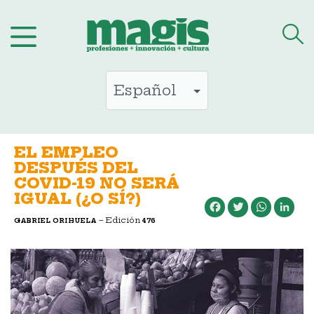
Saltar
al
contenido
EL EMPLEO
DESPUÉS DEL
COVID-19 NO SERÁ
IGUAL (¿O SÍ?)
Facebook
Twitter
WhatsApp
LinkedIn
– Edición
GABRIEL ORIHUELA
476