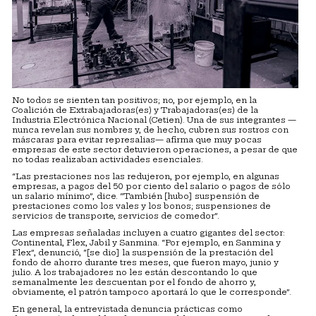
No todos se sienten tan positivos; no, por ejemplo, en la
Coalición de Extrabajadoras(es) y Trabajadoras(es) de la
Industria Electrónica Nacional (Cetien). Una de sus integrantes —
nunca revelan sus nombres y, de hecho, cubren sus rostros con
máscaras para evitar represalias— afirma que muy pocas
empresas de este sector detuvieron operaciones, a pesar de que
no todas realizaban actividades esenciales.
“Las prestaciones nos las redujeron, por ejemplo, en algunas
empresas, a pagos del 50 por ciento del salario o pagos de sólo
un salario mínimo”, dice. “También [hubo] suspensión de
prestaciones como los vales y los bonos; suspensiones de
servicios de transporte, servicios de comedor”.
Las empresas señaladas incluyen a cuatro gigantes del sector:
Continental, Flex, Jabil y Sanmina. “Por ejemplo, en Sanmina y
Flex”, denunció, “[se dio] la suspensión de la prestación del
fondo de ahorro durante tres meses, que fueron mayo, junio y
julio. A los trabajadores no les están descontando lo que
semanalmente les descuentan por el fondo de ahorro y,
obviamente, el patrón tampoco aportará lo que le corresponde”.
En general, la entrevistada denuncia prácticas como