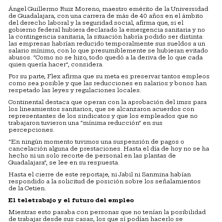
Ángel Guillermo Ruiz Moreno, maestro emérito de la Universidad
de Guadalajara, con una carrera de más de 40 años en el ámbito
del derecho laboral y la seguridad social, afirma que, si el
gobierno federal hubiera declarado la emergencia sanitaria y no
la contingencia sanitaria, la situación habría podido ser distinta:
las empresas habrían reducido temporalmente sus sueldos a un
salario mínimo, con lo que presumiblemente se hubieran evitado
abusos. “Como no se hizo, todo quedó a la deriva de lo que cada
quien quería hacer”, considera.
Por su parte, Flex afirma que su meta es preservar tantos empleos
como sea posible y que las reducciones en salarios y bonos han
respetado las leyes y regulaciones locales.
Continental destaca que operan con la aprobación del imss para
los lineamientos sanitarios, que se alcanzaron acuerdos con
representantes de los sindicatos y que los empleados que no
trabajaron tuvieron una “mínima reducción” en sus
percepciones.
“En ningún momento tuvimos una suspensión de pagos o
cancelación alguna de prestaciones. Hasta el día de hoy no se ha
hecho ni un solo recorte de personal en las plantas de
Guadalajara”, se lee en su respuesta.
Hasta el cierre de este reportaje, ni Jabil ni Sanmina habían
respondido a la solicitud de posición sobre los señalamientos
de la Cetien.
El teletrabajo y el futuro del empleo
Mientras esto pasaba con personas que no tenían la posibilidad
de trabajar desde sus casas, los que sí podían hacerlo se