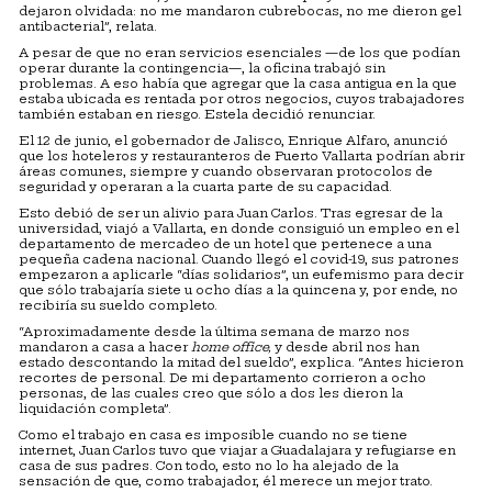
dejaron olvidada: no me mandaron cubrebocas, no me dieron gel
antibacterial”, relata.
A pesar de que no eran servicios esenciales —de los que podían
operar durante la contingencia—, la oficina trabajó sin
problemas. A eso había que agregar que la casa antigua en la que
estaba ubicada es rentada por otros negocios, cuyos trabajadores
también estaban en riesgo. Estela decidió renunciar.
El 12 de junio, el gobernador de Jalisco, Enrique Alfaro, anunció
que los hoteleros y restauranteros de Puerto Vallarta podrían abrir
áreas comunes, siempre y cuando observaran protocolos de
seguridad y operaran a la cuarta parte de su capacidad.
Esto debió de ser un alivio para Juan Carlos. Tras egresar de la
universidad, viajó a Vallarta, en donde consiguió un empleo en el
departamento de mercadeo de un hotel que pertenece a una
pequeña cadena nacional. Cuando llegó el covid-19, sus patrones
empezaron a aplicarle “días solidarios”, un eufemismo para decir
que sólo trabajaría siete u ocho días a la quincena y, por ende, no
recibiría su sueldo completo.
“Aproximadamente desde la última semana de marzo nos
mandaron a casa a hacer
home office,
y desde abril nos han
estado descontando la mitad del sueldo”, explica. “Antes hicieron
recortes de personal. De mi departamento corrieron a ocho
personas, de las cuales creo que sólo a dos les dieron la
liquidación completa”.
Como el trabajo en casa es imposible cuando no se tiene
internet, Juan Carlos tuvo que viajar a Guadalajara y refugiarse en
casa de sus padres. Con todo, esto no lo ha alejado de la
sensación de que, como trabajador, él merece un mejor trato.