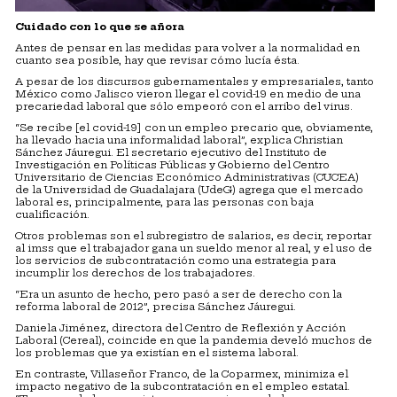
Cuidado con lo que se añora
Antes de pensar en las medidas para volver a la normalidad en
cuanto sea posible, hay que revisar cómo lucía ésta.
A pesar de los discursos gubernamentales y empresariales, tanto
México como Jalisco vieron llegar el covid-19 en medio de una
precariedad laboral que sólo empeoró con el arribo del virus.
“Se recibe [el covid-19] con un empleo precario que, obviamente,
ha llevado hacia una informalidad laboral”, explica Christian
Sánchez Jáuregui. El secretario ejecutivo del Instituto de
Investigación en Políticas Públicas y Gobierno del Centro
Universitario de Ciencias Económico Administrativas (CUCEA)
de la Universidad de Guadalajara (UdeG) agrega que el mercado
laboral es, principalmente, para las personas con baja
cualificación.
Otros problemas son el subregistro de salarios, es decir, reportar
al imss que el trabajador gana un sueldo menor al real, y el uso de
los servicios de subcontratación como una estrategia para
incumplir los derechos de los trabajadores.
“Era un asunto de hecho, pero pasó a ser de derecho con la
reforma laboral de 2012”, precisa Sánchez Jáuregui.
Daniela Jiménez, directora del Centro de Reflexión y Acción
Laboral (Cereal), coincide en que la pandemia develó muchos de
los problemas que ya existían en el sistema laboral.
En contraste, Villaseñor Franco, de la Coparmex, minimiza el
impacto negativo de la subcontratación en el empleo estatal.