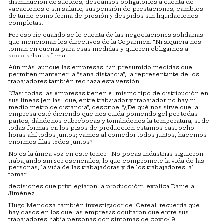
disminución de sueldos, descansos obligatorios a cuenta de
vacaciones o sin salario, suspensión de prestaciones, cambios
de turno como forma de presión y despidos sin liquidaciones
completas.
Por eso ríe cuando se le cuenta de las negociaciones solidarias
que mencionan los directivos de la Coparmex. “Ni siquiera nos
toman en cuenta para esas medidas y quieren obligarnos a
aceptarlas”, afirma.
Aún más: aunque las empresas han presumido medidas que
permiten mantener la “sana distancia”, la representante de los
trabajadores también rechaza esta versión.
“Casi todas las empresas tienen el mismo tipo de distribución en
sus líneas [en las] que, entre trabajador y trabajador, no hay ni
medio metro de distancia”, describe. “¿De qué nos sirve que la
empresa esté diciendo que nos cuida poniendo gel por todas
partes, dándonos cubrebocas y tomándonos la temperatura, si de
todas formas en los pisos de producción estamos casi ocho
horas ahí todos juntos; vamos al comedor todos juntos, hacemos
enormes filas todos juntos?”.
No es la única voz en este tenor: “No pocas industrias siguieron
trabajando sin ser esenciales, lo que compromete la vida de las
personas, la vida de las trabajadoras y de los trabajadores, al
tomar
decisiones que privilegiaron la producción”, explica Daniela
Jiménez.
Hugo Mendoza, también investigador del Cereal, recuerda que
hay casos en los que las empresas ocultaron que entre sus
trabajadores había personas con síntomas de covid-19.