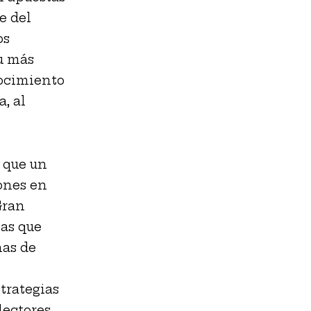
e del
os
u más
nocimiento
, al
s que un
ones en
Gran
tas que
nas de
strategias
lectores