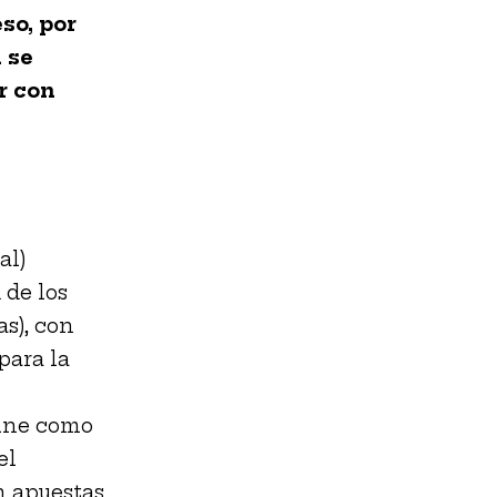
so, por
 se
r con
al)
 de los
as), con
para la
cine como
el
n apuestas