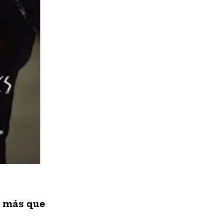
s más que
s