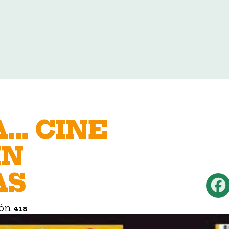
E
A… CINE
IN
AS
ión
418