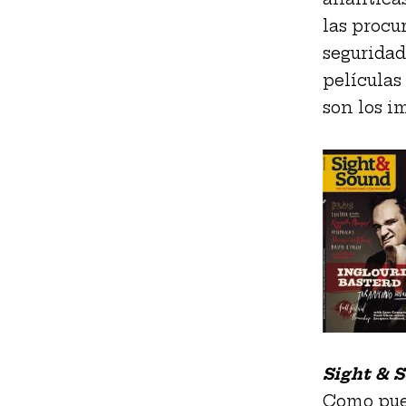
las procu
seguridad
películas 
son los i
Sight & 
Como pued