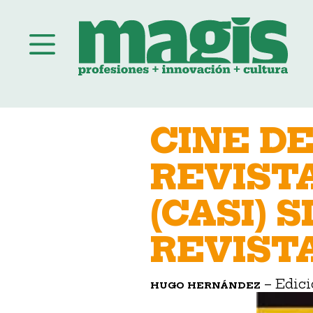
Saltar
al
CINE D
contenido
REVIST
(CASI) S
REVIST
– Edic
HUGO HERNÁNDEZ