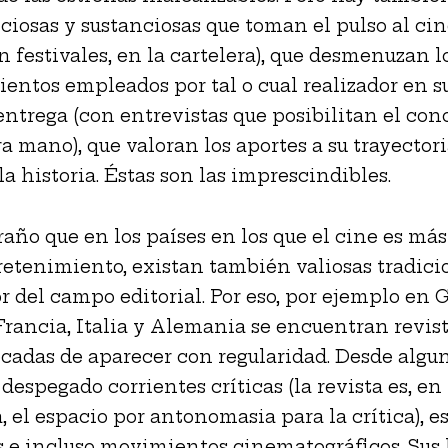
iosas y sustanciosas que toman el pulso al cin
 festivales, en la cartelera), que desmenuzan l
entos empleados por tal o cual realizador en s
entrega (con entrevistas que posibilitan el co
a mano), que valoran los aportes a su trayectoria
la historia. Éstas son las imprescindibles.
raño que en los países en los que el cine es má
etenimiento, existan también valiosas tradici
or del campo editorial. Por eso, por ejemplo en 
Francia, Italia y Alemania se encuentran revis
cadas de aparecer con regularidad. Desde algu
despegado corrientes críticas (la revista es, en
, el espacio por antonomasia para la crítica), e
s e incluso movimientos cinematográficos. Sus 