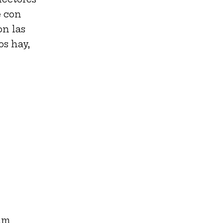
e con
on las
os hay,
ilm