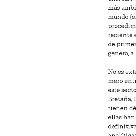
más ambic
mundo (en
procedimi
reciente 
de primer
género, a 
No es ext
mero entr
este sect
Bretaña, 
tienen dé
ellas han 
definitiva
analítica