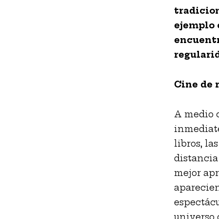
tradicion
ejemplo 
encuentr
regulari
Cine de 
A medio c
inmediate
libros, l
distancia
mejor apr
aparecien
espectácu
universo 