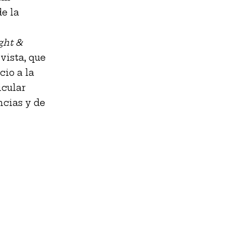
e la
ght &
vista, que
cio a la
icular
ncias y de