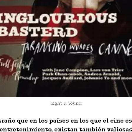
Sight & Sound
traño que en los países en los que el cine e
entretenimiento, existan también valiosa