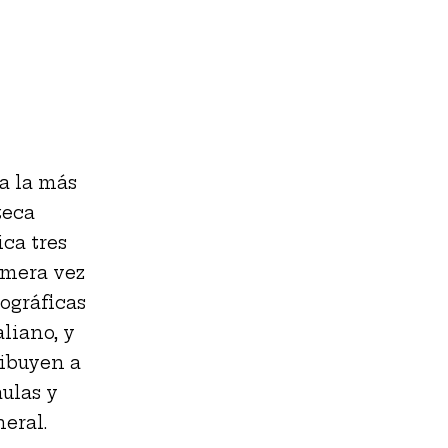
a la más
teca
ca tres
imera vez
ográficas
liano, y
ribuyen a
ulas y
eral.