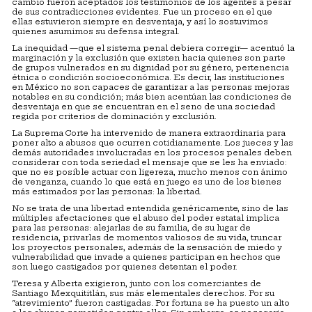
cambio fueron aceptados los testimonios de los agentes a pesar
de sus contradicciones evidentes. Fue un proceso en el que
ellas estuvieron siempre en desventaja, y así lo sostuvimos
quienes asumimos su defensa integral.
La inequidad —que el sistema penal debiera corregir— acentuó la
marginación y la exclusión que existen hacia quienes son parte
de grupos vulnerados en su dignidad por su género, pertenencia
étnica o condición socioeconómica. Es decir, las instituciones
en México no son capaces de garantizar a las personas mejoras
notables en su condición; más bien acentúan las condiciones de
desventaja en que se encuentran en el seno de una sociedad
regida por criterios de dominación y exclusión.
La Suprema Corte ha intervenido de manera extraordinaria para
poner alto a abusos que ocurren cotidianamente. Los jueces y las
demás autoridades involucradas en los procesos penales deben
considerar con toda seriedad el mensaje que se les ha enviado:
que no es posible actuar con ligereza, mucho menos con ánimo
de venganza, cuando lo que está en juego es uno de los bienes
más estimados por las personas: la libertad.
No se trata de una libertad entendida genéricamente, sino de las
múltiples afectaciones que el abuso del poder estatal implica
para las personas: alejarlas de su familia, de su lugar de
residencia, privarlas de momentos valiosos de su vida, truncar
los proyectos personales, además de la sensación de miedo y
vulnerabilidad que invade a quienes participan en hechos que
son luego castigados por quienes detentan el poder.
Teresa y Alberta exigieron, junto con los comerciantes de
Santiago Mexquititlán, sus más elementales derechos. Por su
“atrevimiento” fueron castigadas. Por fortuna se ha puesto un alto