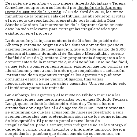
Después de tres años y ocho meses, Alberta Alcántara y Teresa
González recuperaron su libertad por
decisión de la Suprema
Corte de Justicia de la Nación
. El 28 de abril de 2009, los cinco
ministros de la primera sala del tribunal las absolvieron al votar
el proyecto de resolución presentado por la ministra Olga
Sánchez Cordero. La intervención de la Suprema Corte en este
caso ha sido relevante para corregir las irregularidades que
existieron en el proceso.
La detención y la injusta sentencia de 21 años de prisión de
Alberta y Teresa se originan en los abusos cometidos por seis
agentes federales de investigación, que el 26 de marzo de 2006
llegaron al tianguis dominical de Santiago Mexquititlán, pueblo
ñhañhú del sur de Querétaro. Con prepotencia despojaron a los
comerciantes de la mercancía que ahí vendían. Pero no fue fácil,
ya que éstos opusieron resistencia, exigieron que los policías se
identificaran y mostraran la orden que respaldaba su actuación.
Por tratarse de un operativo irregular, los agentes no pudieron
consumar el abuso y se vieron obligados, tras varias
negociaciones, a pagar los daños causados. Una vez hecho esto
el incidente pareció terminado.
Sin embargo, los agentes y el Ministerio Público iniciaron las
investigaciones que fueron avaladas por el juez Rodolfo Pedraza
Longi, quien ordenó la detención. Alberta y Teresa fueron
arrestadas con engaños el 3 de agosto de 2006. Posteriormente
se enterarían de que las acusaban de haber secuestrado a seis
agentes federales que pretendieron abusar de los comerciantes
de Mexquititlán. El proceso penal estuvo lleno de
irregularidades: pese a ser mujeres indígenas no se les otorgó el
derecho a contar con un traductor o intérprete, tampoco fueron
aceptadas las pruebas que daban cuenta de su inocencia; en