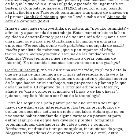
es lo que le sucedió a Irina Delgado, egresada de Ingeniería en
Sistemas Computacionales en ITESO, al recibir el año pasado
una invitación por Facebook para unirse a un grupo de chavas en
el primer
Geek Girl Meetup
, que se llevó a cabo en el
Museo de
Arte de Zapopan (MAZ)
.
Irina es una mujer extrovertida, proactiva, un “poquito feminista”–
admite– y apasionada de su trabajo. Estas características la han
ayudado a desarrollarse y pasar de ser una niña de Tijuana a ser
una mujer que trabaja en Guadalajara lo mismo en una gran
empresa –Freescale, como
web publisher
, encargada de
social
media
y analista de métricas–, que a participar en el
blog
tecnológico
7ecnologia.com
o ser una de las fundadoras de
Cuántica Webs
(empresa que se dedica a crear páginas de
internet). En resumidas cuentas: convertirse en una
geek girl.
Geek Girl Meetup
“no es en sí una asociación”, explica y detalla
que se trata de una reunión de chicas interesadas en la web, la
tecnología y la innovación, quienes comparten y platicar acerca
de lo que hacen en sus trabajos, sus proyectos o planes y lo que
cada una sabe. El objetivo de la próxima edición en México,
añade, es “dar a conocer al mundo, el trabajo de las chavas”,
quienes, explicó, “deben ser fans de la tecnología”.
Entre los requisitos para participar se encuentran ser mujer,
mayor de edad, estar interesada en los temas tecnológicos y
contar con cuentas activas en redes sociales. Aclara que no es
necesario haber estudiando alguna carrera en particular para
entrar al grupo, en el que hay diversos prefiles: fotógrafas,
programadoras, diseñadoras de videojuegos y comics,
freelancers
, madres de tiempo completo, instructoras de yoga,
bloggers
, trabajadoras de empresas como IBM o Intel, entre