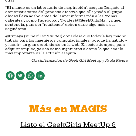
otras.
“El mundo es un laboratorio de inspiración”, asegura Delgado al
comentar acerca del proceso creativo que ella y todo el grupo
chicas lleva acabo antes de lanzar información a las “zonas
calientes”, como
Facebook
y
Twitter (@GeekGirlsMx)
, ya que,
sentencia, para ser “retuiteado” deben darle algo más a sus
seguidores.
@Irimaya
(su perfil en Twitter) considera que todavía hay mucho
trabajo para los ingenieros computacionales, porque ha habido –
y habrá–, un gran crecimiento en la web. En estos tiempos, para
adquirir empleo, ya sea como ingenieros o como lo que sea “lo
más importante es la actitud”, asegura.
Con información de
Geek Girl Meetup
y Paola Rivera.
Facebook
Twitter
WhatsApp
LinkedIn
Más en MAGIS
Listo el GeekGirls MeetUp 6