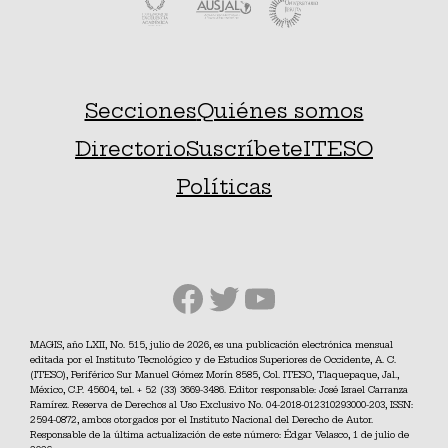
Secciones
Quiénes somos
Directorio
Suscríbete
ITESO
Políticas
Facebook
Twitter
YouTube
MAGIS, año LXII, No. 515, julio de 2026, es una publicación electrónica mensual
editada por el Instituto Tecnológico y de Estudios Superiores de Occidente, A. C.
(ITESO), Periférico Sur Manuel Gómez Morín 8585, Col. ITESO, Tlaquepaque, Jal.,
México, C.P. 45604, tel. + 52 (33) 3669-3486. Editor responsable: José Israel Carranza
Ramírez. Reserva de Derechos al Uso Exclusivo No. 04-2018-012310293000-203, ISSN:
2594-0872, ambos otorgados por el Instituto Nacional del Derecho de Autor.
Responsable de la última actualización de este número: Édgar Velasco, 1 de julio de