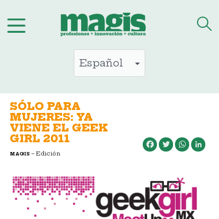
Saltar
al
contenido
SÓLO PARA
MUJERES: YA
VIENE EL GEEK
GIRL 2011
Facebook
Twitter
WhatsApp
LinkedIn
– Edición
MAGIS