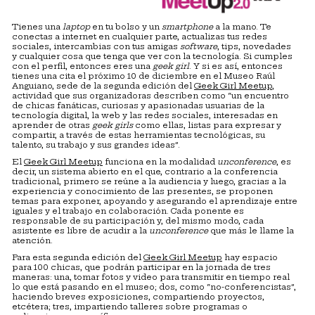
Tienes una
laptop
en tu bolso y un
smartphone
a la mano. Te
conectas a internet en cualquier parte, actualizas tus redes
sociales, intercambias con tus amigas
software
, tips, novedades
y cualquier cosa que tenga que ver con la tecnología. Si cumples
con el perfil, entonces eres una
geek girl
. Y si es así, entonces
tienes una cita el próximo 10 de diciembre en el Museo Raúl
Anguiano, sede de la segunda edición del
Geek Girl Meetup
,
actividad que sus organizadoras describen como “un encuentro
de chicas fanáticas, curiosas y apasionadas usuarias de la
tecnología digital, la web y las redes sociales, interesadas en
aprender de otras
geek girls
como ellas, listas para expresar y
compartir, a través de estas herramientas tecnológicas, su
talento, su trabajo y sus grandes ideas”.
El
Geek Girl Meetup
funciona en la modalidad
unconference
, es
decir, un sistema abierto en el que, contrario a la conferencia
tradicional, primero se reúne a la audiencia y luego, gracias a la
experiencia y conocimiento de las presentes, se proponen
temas para exponer, apoyando y asegurando el aprendizaje entre
iguales y el trabajo en colaboración. Cada ponente es
responsable de su participación y, del mismo modo, cada
asistente es libre de acudir a la
unconference
que más le llame la
atención.
Para esta segunda edición del
Geek Girl Meetup
hay espacio
para 100 chicas, que podrán participar en la jornada de tres
maneras: una, tomar fotos y video para transmitir en tiempo real
lo que está pasando en el museo; dos, como “no-conferencistas”,
haciendo breves exposiciones, compartiendo proyectos,
etcétera; tres, impartiendo talleres sobre programas o