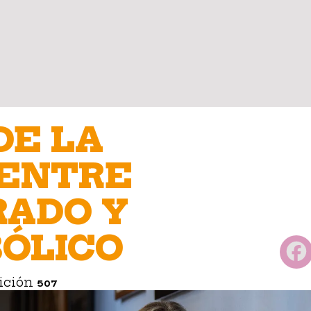
DE LA
 ENTRE
RADO Y
BÓLICO
ición
507