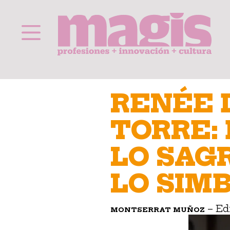
Saltar
al
RENÉE 
contenido
TORRE:
LO SAG
LO SIM
– Ed
MONTSERRAT MUÑOZ