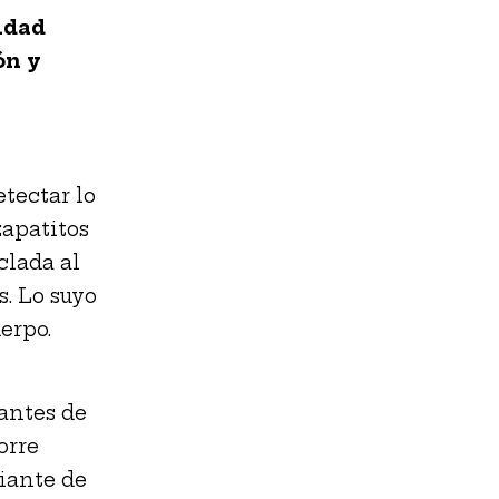
idad
ón y
tectar lo
zapatitos
clada al
s. Lo suyo
uerpo.
antes de
orre
iante de