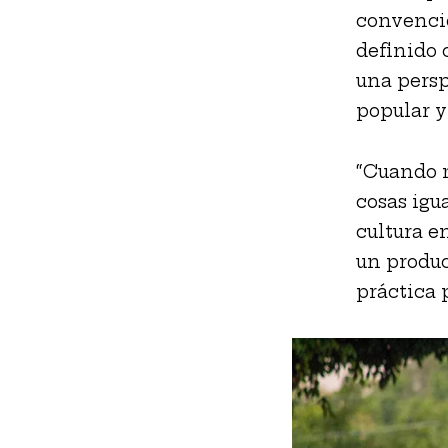
convencio
definido 
una persp
popular y
“Cuando m
cosas igu
cultura e
un produc
práctica 