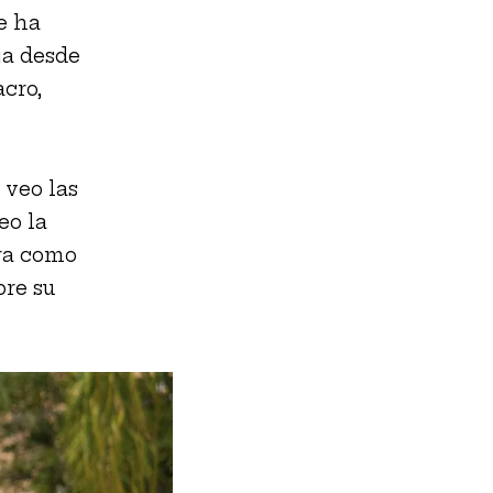
e ha
ja desde
cro,
 veo las
eo la
ura como
bre su