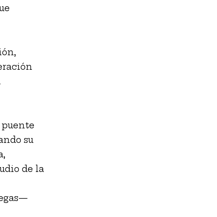
que
ión,
eración
l
n puente
ando su
a,
udio de la
legas—