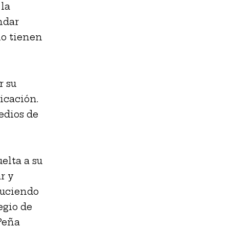
la
ndar
no tienen
r su
icación.
edios de
elta a su
r y
duciendo
egio de
Peña