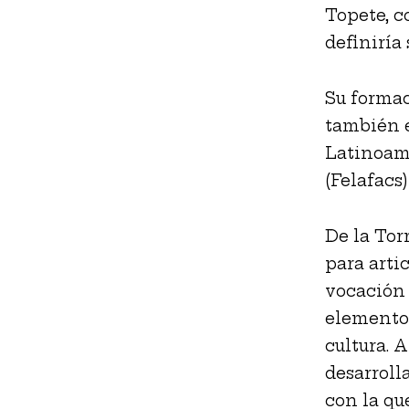
Topete, c
definiría
Su forma
también e
Latinoam
(Felafacs
De la Tor
para arti
vocación 
elementos
cultura. 
desarroll
con la qu