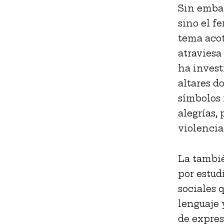
Sin embar
sino el f
tema acot
atraviesa
ha invest
altares d
símbolos 
alegrías,
violencia,
La tambié
por estud
sociales q
lenguaje 
de expres