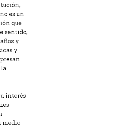
itución,
 no es un
ción que
e sentido,
afios y
ticas y
expresan
 la
u interés
ones
n
u medio