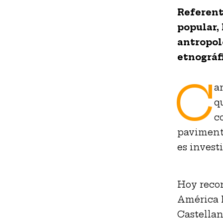
Referent
popular,
antropol
etnográf
C
a
qu
c
pavimento
es investi
Hoy recon
América L
Castellan