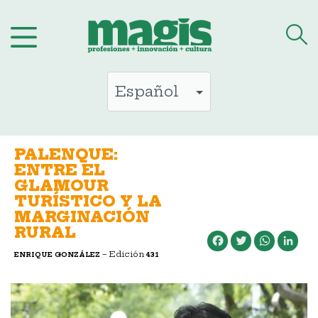
Saltar
al
contenido
PALENQUE:
ENTRE EL
GLAMOUR
TURÍSTICO Y LA
MARGINACIÓN
RURAL
Facebook
Twitter
WhatsApp
LinkedIn
– Edición
ENRIQUE GONZÁLEZ
431