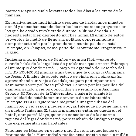
Marcos Mayo se suele levantar todos los días a las cinco de la
mañana.
Es relativamente fácil intuirlo después de hablar unos minutos
con él y escuchar cuando describe los numerosos proyectos en
los que ha estado involucrado durante la última década. Se
necesita estar bien despierto muchas horas. El último de estos
proyectos lo metió de lleno a la política, concretamente a
competir este año por la presidencia municipal de su natal
Palenque, en Chiapas, como parte del Movimiento Progresista. Y
la ganó.
Indígena chol, soltero, de 34 años y sonrisa fácil —excepto
cuando habla de la larga lista de problemas que arrastra Palenque,
el municipio donde nació—, Mayo es egresado de Derecho del
ITESO (2001-2005) gracias a una beca que le otorgó la Compañía
de Jesús. A finales de agosto estuvo de visita en su
alma mater
,
aprovechando un viaje a Guadalajara para participar en un
seminario sobre políticas públicas. Caminó por los pasillos del
campus, saludó a viejos conocidos y se reunió con Juan Luis
Orozco, SJ, Rector de la Universidad, a quien le planteó la
posibilidad de establecer un convenio de colaboración
Palenque-ITESO. “Queremos mejorar la imagen urbana del
municipio y ver si nos pueden apoyar. Palenque no tiene nada, es
un pueblo fantasma. El turista ni siquiera entra, se queda en el
hotel”, compartió Mayo, quien es consciente de la enorme
riqueza del lugar donde nació, pero también del indigno rezago
que experimentan sus habitantes.
Palenque es México en estado puro. Su zona arqueológica es
Patrimonio de la Humanidad y recibe anualmente a casi un millón