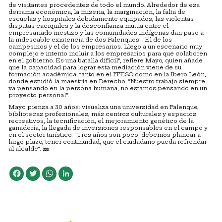
de visitantes procedentes de todo el mundo. Alrededor de esa
derrama económica, la miseria, la marginación, la falta de
escuelas y hospitales debidamente equipados, las violentas
disputas caciquiles y la desconfianza mutua entre el
empresariado mestizo y las comunidades indígenas dan paso a
la indeseable existencia de dos Palenques: “El de los
campesinos y el de los empresarios. Llego a un escenario muy
complejo e intento incluir a los empresarios para que colaboren
en el gobierno. Es una batalla difícil”, refiere Mayo, quien añade
que la capacidad para lograr esta mediación viene de su
formación académica, tanto en el ITESO como en la Ibero León,
donde estudió la maestría en Derecho. “Nuestro trabajo siempre
va pensando en la persona humana, no estamos pensando en un
proyecto personal”.
Mayo piensa a 30 años: visualiza una universidad en Palenque,
bibliotecas profesionales, más centros culturales y espacios
recreativos, la tecnificación, el mejoramiento genético de la
ganadería, la llegada de inversiones responsables en el campo y
en el sector turístico. “Tres años son poco: debemos planear a
largo plazo, tener continuidad, que el ciudadano pueda refrendar
al alcalde”.
m
Facebook
Twitter
WhatsApp
LinkedIn