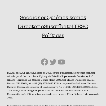
Secciones
Quiénes somos
Directorio
Suscríbete
ITESO
Políticas
Facebook
Twitter
YouTube
MAGIS, año LXII, No. 516, agosto de 2026, es una publicación electrónica mensual
editada por el Instituto Tecnológico y de Estudios Superiores de Occidente, A. C.
(ITESO), Periférico Sur Manuel Gómez Morín 8585, Col. ITESO, Tlaquepaque, Jal.,
México, C.P. 45604, tel. + 52 (33) 3669-3486. Editor responsable: José Israel Carranza
Ramírez. Reserva de Derechos al Uso Exclusivo No. 04-2018-012310293000-203, ISSN:
2594-0872, ambos otorgados por el Instituto Nacional del Derecho de Autor.
Responsable de la última actualización de este número: Édgar Velasco, 1 de agosto de
2026.
El contenido es responsabilidad de los autores. Se permite la reproducción previa