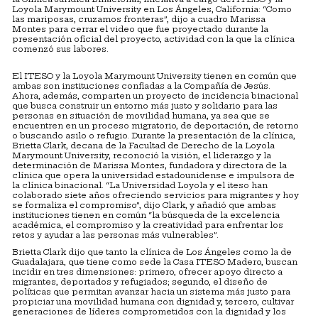
Loyola Marymount University en Los Ángeles, California: “Como
las mariposas, cruzamos fronteras”, dijo a cuadro Marissa
Montes para cerrar el video que fue proyectado durante la
presentación oficial del proyecto, actividad con la que la clínica
comenzó sus labores.
El ITESO y la Loyola Marymount University tienen en común que
ambas son instituciones confiadas a la Compañía de Jesús.
Ahora, además, comparten un proyecto de incidencia binacional
que busca construir un entorno más justo y solidario para las
personas en situación de movilidad humana, ya sea que se
encuentren en un proceso migratorio, de deportación, de retorno
o buscando asilo o refugio. Durante la presentación de la clínica,
Brietta Clark, decana de la Facultad de Derecho de la Loyola
Marymount University, reconoció la visión, el liderazgo y la
determinación de Marissa Montes, fundadora y directora de la
clínica que opera la universidad estadounidense e impulsora de
la clínica binacional. “La Universidad Loyola y el iteso han
colaborado siete años ofreciendo servicios para migrantes y hoy
se formaliza el compromiso”, dijo Clark, y añadió que ambas
instituciones tienen en común “la búsqueda de la excelencia
académica, el compromiso y la creatividad para enfrentar los
retos y ayudar a las personas más vulnerables”.
Brietta Clark dijo que tanto la clínica de Los Ángeles como la de
Guadalajara, que tiene como sede la Casa ITESO Madero, buscan
incidir en tres dimensiones: primero, ofrecer apoyo directo a
migrantes, deportados y refugiados; segundo, el diseño de
políticas que permitan avanzar hacia un sistema más justo para
propiciar una movilidad humana con dignidad y, tercero, cultivar
generaciones de líderes comprometidos con la dignidad y los