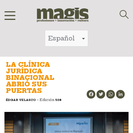
Saltar
al
contenido
LA CLÍNICA
JURÍDICA
BINACIONAL
ABRIÓ SUS
PUERTAS
Facebook
Twitter
WhatsApp
LinkedIn
– Edición
ÉDGAR VELASCO
508