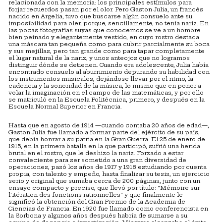
relacionada con la memoria: los principales estímulos para
forjar recuerdos pasan por el olor. Pero Gaston Julia, un francés
nacido en Argelia, tuvo que buscarse algún consuelo ante su
imposibilidad para oler, porque, sencillamente, no tenía nariz. En
las pocas fotografías suyas que conocemos se ve a un hombre
bien peinado y elegantemente vestido, en cuyo rostro destaca
una máscara tan pequeña como para cubrir parcialmente su boca
y sus mejillas, pero tan grande como para tapar completamente
el lugar natural de la nariz, y unos anteojos que no logramos
distinguir dónde se detienen. Cuando era adolescente, Julia había
encontrado consuelo al aburrimiento depurando su habilidad con
los instrumentos musicales, dejándose llevar por el ritmo, la
cadencia y la sonoridad de la música, lo mismo que en poner a
volar la imaginación en el campo de las matemáticas, y por ello
se matriculó en la Escuela Politécnica, primero, y después en la
Escuela Normal Superior en Francia.
Hasta que en agosto de 1914 —cuando contaba 20 años de edad—,
Gaston Julia fue llamado a formar parte del ejército de su país,
que debía honrar a su patria en la Gran Guerra. El 25 de enero de
1915, en la primera batalla en la que participó, sufrió una herida
brutal en el rostro, que le deshizo la nariz. Forzado a estar
convaleciente para ser sometido a una gran diversidad de
operaciones, pasó los años de 1917 y 1918 estudiando por cuenta
propia, con talento y empeño, hasta finalizar su tesis, un ejercicio
serio y original que sumaba cerca de 200 páginas, junto con un
ensayo compacto y preciso, que llevó por título: “Mémoire sur
l’itération des fonctions rationnelles” y que finalmente le
significó la obtención del Gran Premio de la Academia de
Ciencias de Francia. En 1920 fue llamado como conferencista en
la Sorbona y algunos años después habría de sumarse a su