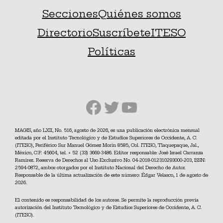
Secciones
Quiénes somos
Directorio
Suscríbete
ITESO
Políticas
Facebook
Twitter
YouTube
MAGIS, año LXII, No. 516, agosto de 2026, es una publicación electrónica mensual
editada por el Instituto Tecnológico y de Estudios Superiores de Occidente, A. C.
(ITESO), Periférico Sur Manuel Gómez Morín 8585, Col. ITESO, Tlaquepaque, Jal.,
México, C.P. 45604, tel. + 52 (33) 3669-3486. Editor responsable: José Israel Carranza
Ramírez. Reserva de Derechos al Uso Exclusivo No. 04-2018-012310293000-203, ISSN:
2594-0872, ambos otorgados por el Instituto Nacional del Derecho de Autor.
Responsable de la última actualización de este número: Édgar Velasco, 1 de agosto de
2026.
El contenido es responsabilidad de los autores. Se permite la reproducción previa
autorización del Instituto Tecnológico y de Estudios Superiores de Occidente, A. C.
(ITESO).