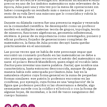
equipo de docencia e investigación. Mientras alcanzaba el éxito
precoz en uno de los ámbitos matemáticos más relevantes de la
época, Julia pasó una y otra vez por la mesa de operaciones sin
haber conseguido un resultado más o menos decente: por el
resto de su vida llevó una máscara que lo consolaba y cubría la
ausencia de su nariz.
Durante su dilatada carrera fue una presencia regular y venerada
en la comunidad científica. Se desempeñó como un profesor
modelo en múltiples materias: teoría de grupos, topología, teoría
de números, funciones algebraicas, geometría infinitesimal,
etcétera. A pesar de su importancia como investigador, pionero y
eficaz profesor, forjador de generaciones completas de
matemáticos, la fama de Julia pronto decayó hasta quedar
prácticamente en el anonimato.
Las pocas veces que se habla de este personaje impar que
encontró un consuelo profundo en las matemáticas se debe a
otro personaje, que supo reconocer el mérito del matemático sin
nariz: el polaco Benoît Mandelbrot, quien eligió el vocablo latín
fractus
para inventar una nueva palabra:
fractal
, que nombra una
característica, hasta entonces desconocida, aunque de alguna
manera había sido anticipada por Gaston Julia: hay en la
naturaleza objetos cuya forma general es la suma de pequeñas
formas similares: ese patrón lo podemos encontrar en las
coníferas, por ejemplo, cuya forma es una “ampliación” de la
figura que podemos percibir si las observamos a detalle; algo
semejante sucede con la coliflor y el brócoli o con la forma de
algunas hojas, de montañas, o la red de vasos sanguíneos del
cuerpo humano.
Facebook
Twitter
WhatsApp
LinkedIn