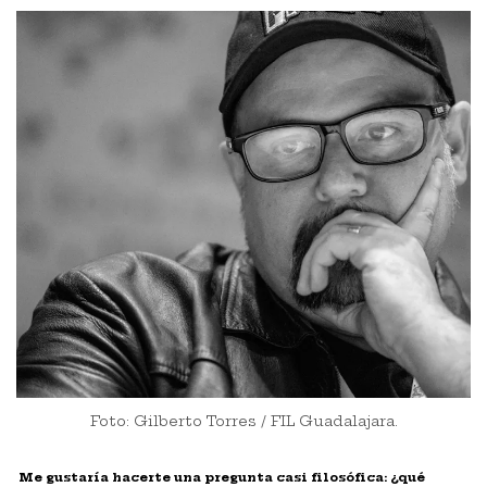
Foto: Gilberto Torres / FIL Guadalajara.
Me gustar
í
a hacerte una pregunta casi filosó
fica:
¿qu
é