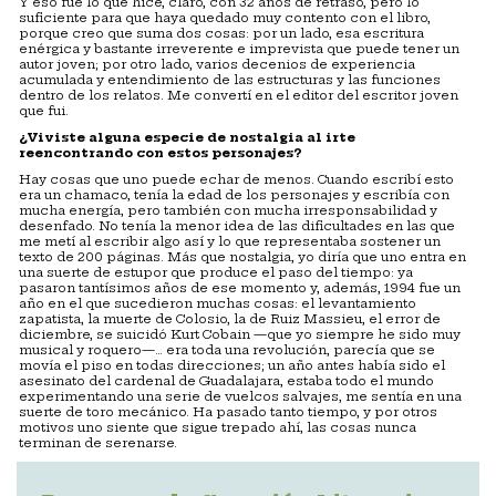
Y eso fue lo que hice, claro, con 32 años de retraso, pero lo
suficiente para que haya quedado muy contento con el libro,
porque creo que suma dos cosas: por un lado, esa escritura
enérgica y bastante irreverente e imprevista que puede tener un
autor joven; por otro lado, varios decenios de experiencia
acumulada y entendimiento de las estructuras y las funciones
dentro de los relatos. Me convertí en el editor del escritor joven
que fui.
¿Viviste alguna especie de nostalgia al irte
reencontrando con estos personajes?
Hay cosas que uno puede echar de menos. Cuando escribí esto
era un chamaco, tenía la edad de los personajes y escribía con
mucha energía, pero también con mucha irresponsabilidad y
desenfado. No tenía la menor idea de las dificultades en las que
me metí al escribir algo así y lo que representaba sostener un
texto de 200 páginas. Más que nostalgia, yo diría que uno entra en
una suerte de estupor que produce el paso del tiempo: ya
pasaron tantísimos años de ese momento y, además, 1994 fue un
año en el que sucedieron muchas cosas: el levantamiento
zapatista, la muerte de Colosio, la de Ruiz Massieu, el error de
diciembre, se suicidó Kurt Cobain —que yo siempre he sido muy
musical y roquero—… era toda una revolución, parecía que se
movía el piso en todas direcciones; un año antes había sido el
asesinato del cardenal de Guadalajara, estaba todo el mundo
experimentando una serie de vuelcos salvajes, me sentía en una
suerte de toro mecánico. Ha pasado tanto tiempo, y por otros
motivos uno siente que sigue trepado ahí, las cosas nunca
terminan de serenarse.