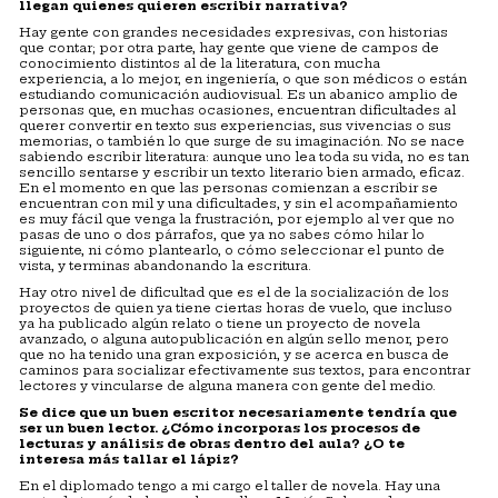
llegan quienes quieren escribir narrativa?
Hay gente con grandes necesidades expresivas, con historias
que contar; por otra parte, hay gente que viene de campos de
conocimiento distintos al de la literatura, con mucha
experiencia, a lo mejor, en ingeniería, o que son médicos o están
estudiando comunicación audiovisual. Es un abanico amplio de
personas que, en muchas ocasiones, encuentran dificultades al
querer convertir en texto sus experiencias, sus vivencias o sus
memorias, o también lo que surge de su imaginación. No se nace
sabiendo escribir literatura: aunque uno lea toda su vida, no es tan
sencillo sentarse y escribir un texto literario bien armado, eficaz.
En el momento en que las personas comienzan a escribir se
encuentran con mil y una dificultades, y sin el acompañamiento
es muy fácil que venga la frustración, por ejemplo al ver que no
pasas de uno o dos párrafos, que ya no sabes cómo hilar lo
siguiente, ni cómo plantearlo, o cómo seleccionar el punto de
vista, y terminas abandonando la escritura.
Hay otro nivel de dificultad que es el de la socialización de los
proyectos de quien ya tiene ciertas horas de vuelo, que incluso
ya ha publicado algún relato o tiene un proyecto de novela
avanzado, o alguna autopublicación en algún sello menor, pero
que no ha tenido una gran exposición, y se acerca en busca de
caminos para socializar efectivamente sus textos, para encontrar
lectores y vincularse de alguna manera con gente del medio.
Se dice que un buen escritor necesariamente tendr
í
a que
ser un buen lector. ¿
C
ómo incorporas los procesos de
lecturas y an
á
lisis de obras dentro del aula? ¿O te
interesa m
á
s tallar el l
ápiz?
En el diplomado tengo a mi cargo el taller de novela. Hay una