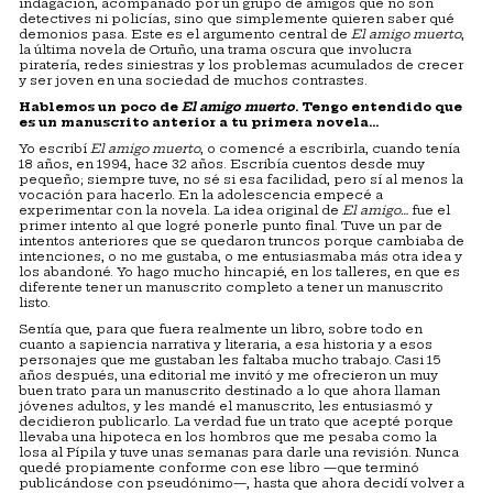
indagación, acompañado por un grupo de amigos que no son
detectives ni policías, sino que simplemente quieren saber qué
demonios pasa. Este es el argumento central de
El amigo muerto
,
la última novela de Ortuño, una trama oscura que involucra
piratería, redes siniestras y los problemas acumulados de crecer
y ser joven en una sociedad de muchos contrastes.
Hablemos un poco de
El amigo muerto
. Tengo entendido que
es un manuscrito anterior a tu primera novela
…
Yo escribí
El amigo muerto
, o comencé a escribirla, cuando tenía
18 años, en 1994, hace 32 años. Escribía cuentos desde muy
pequeño; siempre tuve, no sé si esa facilidad, pero sí al menos la
vocación para hacerlo. En la adolescencia empecé a
experimentar con la novela. La idea original de
El amigo
…
fue el
primer intento al que logré ponerle punto final. Tuve un par de
intentos anteriores que se quedaron truncos porque cambiaba de
intenciones, o no me gustaba, o me entusiasmaba más otra idea y
los abandoné. Yo hago mucho hincapié, en los talleres, en que es
diferente tener un manuscrito completo a tener un manuscrito
listo.
Sentía que, para que fuera realmente un libro, sobre todo en
cuanto a sapiencia narrativa y literaria, a esa historia y a esos
personajes que me gustaban les faltaba mucho trabajo. Casi 15
años después, una editorial me invitó y me ofrecieron un muy
buen trato para un manuscrito destinado a lo que ahora llaman
jóvenes adultos, y les mandé el manuscrito, les entusiasmó y
decidieron publicarlo. La verdad fue un trato que acepté porque
llevaba una hipoteca en los hombros que me pesaba como la
losa al Pípila y tuve unas semanas para darle una revisión. Nunca
quedé propiamente conforme con ese libro —que terminó
publicándose con pseudónimo—, hasta que ahora decidí volver a