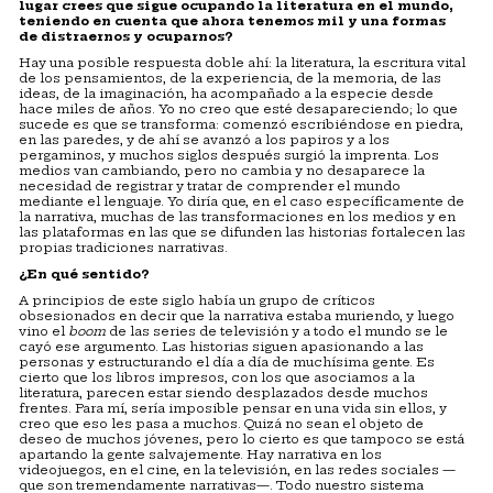
lugar crees que sigue ocupando la literatura en el mundo,
teniendo en cuenta que ahora tenemos mil y una formas
de distraernos y ocuparnos?
Hay una posible respuesta doble ahí: la literatura, la escritura vital
de los pensamientos, de la experiencia, de la memoria, de las
ideas, de la imaginación, ha acompañado a la especie desde
hace miles de años. Yo no creo que esté desapareciendo; lo que
sucede es que se transforma: comenzó escribiéndose en piedra,
en las paredes, y de ahí se avanzó a los papiros y a los
pergaminos, y muchos siglos después surgió la imprenta. Los
medios van cambiando, pero no cambia y no desaparece la
necesidad de registrar y tratar de comprender el mundo
mediante el lenguaje. Yo diría que, en el caso específicamente de
la narrativa, muchas de las transformaciones en los medios y en
las plataformas en las que se difunden las historias fortalecen las
propias tradiciones narrativas.
¿En qu
é
sentido?
A principios de este siglo había un grupo de críticos
obsesionados en decir que la narrativa estaba muriendo, y luego
vino el
boom
de las series de televisión y a todo el mundo se le
cayó ese argumento. Las historias siguen apasionando a las
personas y estructurando el día a día de muchísima gente. Es
cierto que los libros impresos, con los que asociamos a la
literatura, parecen estar siendo desplazados desde muchos
frentes. Para mí, sería imposible pensar en una vida sin ellos, y
creo que eso les pasa a muchos. Quizá no sean el objeto de
deseo de muchos jóvenes, pero lo cierto es que tampoco se está
apartando la gente salvajemente. Hay narrativa en los
videojuegos, en el cine, en la televisión, en las redes sociales —
que son tremendamente narrativas—. Todo nuestro sistema