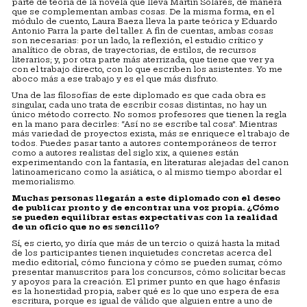
parte de teoría de la novela que lleva Martín Solares, de manera
que se complementan ambas cosas. De la misma forma, en el
módulo de cuento, Laura Baeza lleva la parte teórica y Eduardo
Antonio Parra la parte del taller. A fin de cuentas, ambas cosas
son necesarias: por un lado, la reflexión, el estudio crítico y
analítico de obras, de trayectorias, de estilos, de recursos
literarios; y, por otra parte más aterrizada, que tiene que ver ya
con el trabajo directo, con lo que escriben los asistentes. Yo me
aboco más a ese trabajo y es el que más disfruto.
Una de las filosofías de este diplomado es que cada obra es
singular, cada uno trata de escribir cosas distintas, no hay un
único método correcto. No somos profesores que tienen la regla
en la mano para decirles: “Así no se escribe tal cosa”. Mientras
más variedad de proyectos exista, más se enriquece el trabajo de
todos. Puedes pasar tanto a autores contemporáneos de terror
como a autores realistas del siglo xix, a quienes están
experimentando con la fantasía, en literaturas alejadas del canon
latinoamericano como la asiática, o al mismo tiempo abordar el
memorialismo.
Muchas personas llegar
á
n a este diplomado con el deseo
de publicar pronto y de encontrar una voz propia. ¿
C
ómo
se pueden equilibrar estas expectativas con la realidad
de un oficio que no es sencillo?
Sí, es cierto, yo diría que más de un tercio o quizá hasta la mitad
de los participantes tienen inquietudes concretas acerca del
medio editorial, cómo funciona y cómo se pueden sumar, cómo
presentar manuscritos para los concursos, cómo solicitar becas
y apoyos para la creación. El primer punto en que hago énfasis
es la honestidad propia, saber qué es lo que uno espera de esa
escritura, porque es igual de válido que alguien entre a uno de