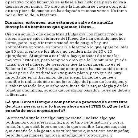
operativo como humanos se refiere a las historias y eso no va a
desaparecer nunca. No creo que la literatura se vaya a convertir
en una pieza de museo: se ha adaptado muchas veces. No temo
por el futuro de la literatura.
Digamos, entonces, que estamos a salvo de aquella
distop
í
a de bomberos que queman libros
…
Creo en aquello que decía Mijaíl Bulgákov: los manuscritos no
arden, algo se salva siempre del fuego. Se han perdido muchos
libros, pero lo que termina sucediendo es que hay una
sobreoferta enorme: es imposible leer todo lo que aparece. Más
de 90 por ciento de los libros no venden más de 20 o 30
ejemplares. Si aspiras a ser leído, hay que tratar de tener las
mejores historias, pero tampoco creo que la literatura se pueda
juzgar por el número de personas que la consumen: no es el
Billboard ni Los 40 Principales; siempre se ha mantenido como
una especie de tradición en segundo plano, pero que es muy
importante en la discusión de las ideas. La gente que lee y
escribe termina siendo el mejor testigo del paso de los siglos, y
si sabemos todo lo que sabemos, fuera de la arqueología y de las
pruebas científicas, acerca de los siglos pasados, pues se debe a
la literatura.
S
é
que llevas tiempo acompañando procesos de escritura
de otras personas, y lo haces ahora en el ITESO. ¿
Qu
é
te ha
enseñado esta experiencia?
La creación suele ser algo muy personal, incluso algo que
podríamos considerar íntimo, por el tipo de temáticas y por la
relación que establece uno con lo que escribe. La apuesta, más
que enseñarle a la gente a escribir, tiene que ver con acompañar,
pero de una manera rigurosa, inteligente y propositiva, y