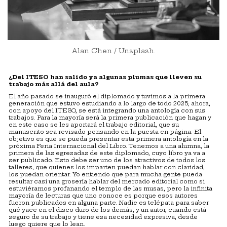
Alan Chen / Unsplash.
¿Del ITESO han salido ya algunas plumas que lleven su
trabajo m
á
s all
á
del aula?
El año pasado se inauguró el diplomado y tuvimos a la primera
generación que estuvo estudiando a lo largo de todo 2025; ahora,
con apoyo del ITESO, se está integrando una antología con sus
trabajos. Para la mayoría será la primera publicación que hagan y
en este caso se les aportará el trabajo editorial, que su
manuscrito sea revisado pensando en la puesta en página. El
objetivo es que se pueda presentar esta primera antología en la
próxima Feria Internacional del Libro. Tenemos a una alumna, la
primera de las egresadas de este diplomado, cuyo libro ya va a
ser publicado. Esto debe ser uno de los atractivos de todos los
talleres, que quienes los imparten puedan hablar con claridad,
los puedan orientar. Yo entiendo que para mucha gente pueda
resultar casi una grosería hablar del mercado editorial como si
estuviéramos profanando el templo de las musas, pero la infinita
mayoría de lecturas que uno conoce es porque esos autores
fueron publicados en alguna parte. Nadie es telépata para saber
qué yace en el disco duro de los demás, y un autor, cuando está
seguro de su trabajo y tiene esa necesidad expresiva, desde
luego quiere que lo lean.