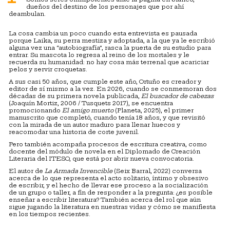
dueños del destino de los personajes que por ahí
deambulan.
La cosa cambia un poco cuando esta entrevista es pausada
porque Laika, su perra mestiza y adoptada, a la que ya le escribió
alguna vez una “autobiografía”, rasca la puerta de su estudio para
entrar. Su mascota lo regresa al reino de los mortales y le
recuerda su humanidad: no hay cosa más terrenal que acariciar
pelos y servir croquetas.
A sus casi 50 años, que cumple este año, Ortuño es creador y
editor de sí mismo a la vez. En 2026, cuando se conmemoran dos
décadas de su primera novela publicada,
El buscador de cabezas
(Joaquín Mortiz, 2006 / Tusquets 2017), se encuentra
promocionando
El amigo muerto
(Planeta, 2025), el primer
manuscrito que completó, cuando tenía 18 años, y que revisitó
con la mirada de un autor maduro para llenar huecos y
reacomodar una historia de corte juvenil.
Pero también acompaña procesos de escritura creativa, como
docente del módulo de novela en el Diplomado de Creación
Literaria del ITESO, que está por abrir nueva convocatoria.
El autor de
La Armada Invencible
(Seix Barral, 2022) conversa
acerca de lo que representa el acto solitario, íntimo y obsesivo
de escribir, y el hecho de llevar ese proceso a la socialización
de un grupo o taller, a fin de responder a la pregunta: ¿es posible
enseñar a escribir literatura? También acerca del rol que aún
sigue jugando la literatura en nuestras vidas y cómo se manifiesta
en los tiempos recientes.