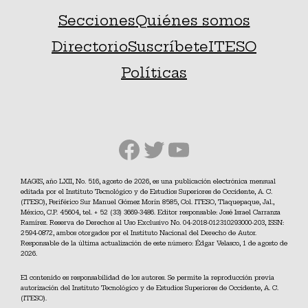
Secciones
Quiénes somos
Directorio
Suscríbete
ITESO
Políticas
Facebook
Twitter
YouTube
MAGIS, año LXII, No. 516, agosto de 2026, es una publicación electrónica mensual
editada por el Instituto Tecnológico y de Estudios Superiores de Occidente, A. C.
(ITESO), Periférico Sur Manuel Gómez Morín 8585, Col. ITESO, Tlaquepaque, Jal.,
México, C.P. 45604, tel. + 52 (33) 3669-3486. Editor responsable: José Israel Carranza
Ramírez. Reserva de Derechos al Uso Exclusivo No. 04-2018-012310293000-203, ISSN:
2594-0872, ambos otorgados por el Instituto Nacional del Derecho de Autor.
Responsable de la última actualización de este número: Édgar Velasco, 1 de agosto de
2026.
El contenido es responsabilidad de los autores. Se permite la reproducción previa
autorización del Instituto Tecnológico y de Estudios Superiores de Occidente, A. C.
(ITESO).