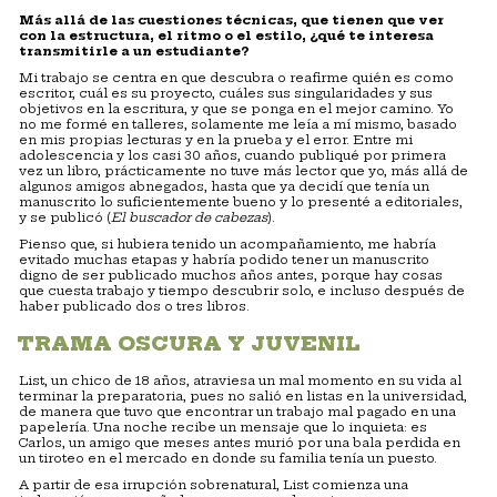
Má
s all
á
de las cuestiones t
é
cnicas, que tienen que ver
con la estructura, el ritmo o el estilo, ¿qu
é
te interesa
transmitirle a un estudiante?
Mi trabajo se centra en que descubra o reafirme quién es como
escritor, cuál es su proyecto, cuáles sus singularidades y sus
objetivos en la escritura, y que se ponga en el mejor camino. Yo
no me formé en talleres, solamente me leía a mí mismo, basado
en mis propias lecturas y en la prueba y el error. Entre mi
adolescencia y los casi 30 años, cuando publiqué por primera
vez un libro, prácticamente no tuve más lector que yo, más allá de
algunos amigos abnegados, hasta que ya decidí que tenía un
manuscrito lo suficientemente bueno y lo presenté a editoriales,
y se publicó (
El buscador de cabezas
).
Pienso que, si hubiera tenido un acompañamiento, me habría
evitado muchas etapas y habría podido tener un manuscrito
digno de ser publicado muchos años antes, porque hay cosas
que cuesta trabajo y tiempo descubrir solo, e incluso después de
haber publicado dos o tres libros.
TRAMA OSCURA Y JUVENIL
List, un chico de 18 años, atraviesa un mal momento en su vida al
terminar la preparatoria, pues no salió en listas en la universidad,
de manera que tuvo que encontrar un trabajo mal pagado en una
papelería. Una noche recibe un mensaje que lo inquieta: es
Carlos, un amigo que meses antes murió por una bala perdida en
un tiroteo en el mercado en donde su familia tenía un puesto.
A partir de esa irrupción sobrenatural, List comienza una