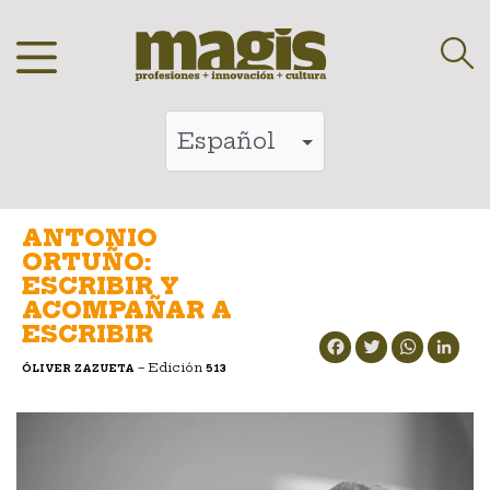
Saltar
al
contenido
ANTONIO
ORTUÑO:
ESCRIBIR Y
ACOMPAÑAR A
ESCRIBIR
Facebook
Twitter
WhatsApp
LinkedIn
– Edición
ÓLIVER ZAZUETA
513